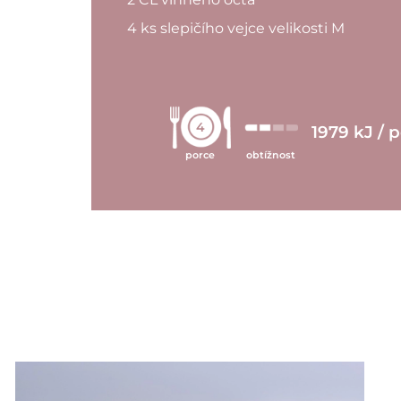
4 ks slepičího vejce velikosti M
4
1979 kJ / 
porce
obtížnost