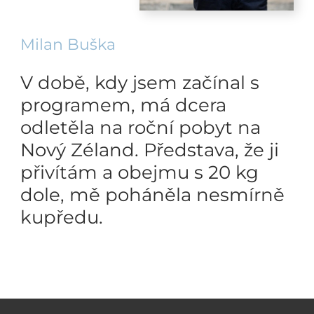
Milan Buška
V době, kdy jsem začínal s
programem, má dcera
odletěla na roční pobyt na
Nový Zéland. Představa, že ji
přivítám a obejmu s 20 kg
dole, mě poháněla nesmírně
kupředu.