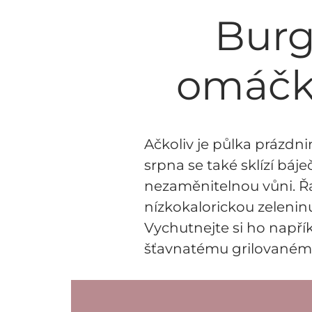
Burg
omáčko
Ačkoliv je půlka prázdni
srpna se také sklízí báj
nezaměnitelnou vůni. Řap
nízkokalorickou zeleninu
Vychutnejte si ho napří
šťavnatému grilovaném