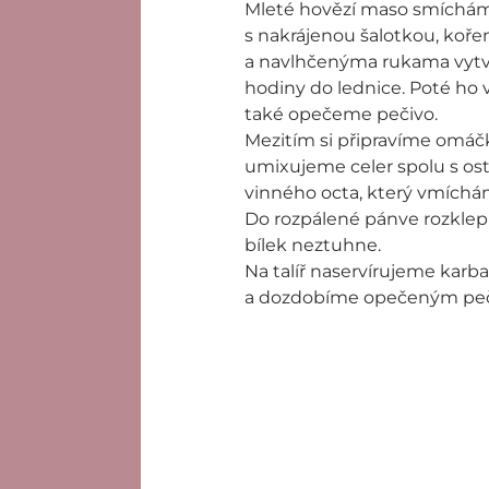
Mleté hovězí maso smíchám
s nakrájenou šalotkou, koře
a navlhčenýma rukama vytva
hodiny do lednice. Poté ho 
také opečeme pečivo.
Mezitím si připravíme omáč
umixujeme celer spolu s o
vinného octa, který vmích
Do rozpálené pánve rozklep
bílek neztuhne.
Na talíř naservírujeme kar
a dozdobíme opečeným pe