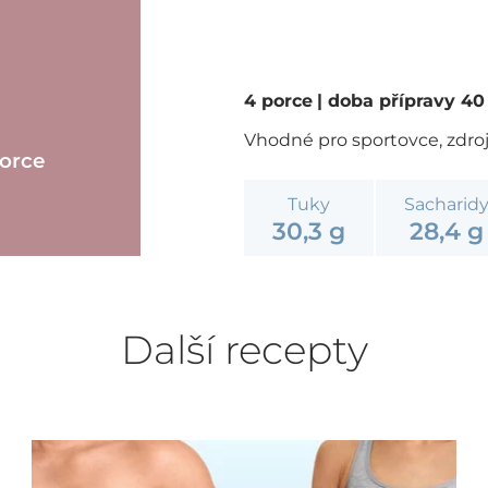
4 porce
| doba přípravy 4
Vhodné pro sportovce, zdroj 
porce
Tuky
Sacharid
30,3 g
28,4 g
Další recepty