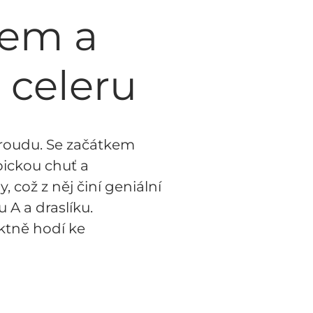
kem a
 celeru
 proudu. Se začátkem
ypickou chuť a
 což z něj činí geniální
 A a draslíku.
ktně hodí ke