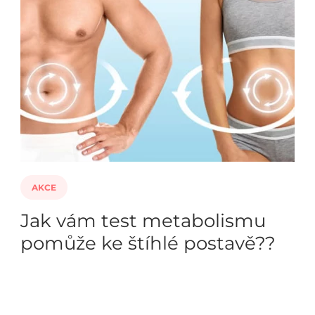
AKCE
Jak vám test metabolismu
pomůže ke štíhlé postavě??