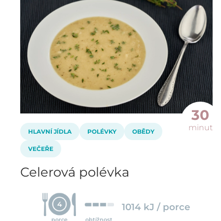
30
minut
HLAVNÍ JÍDLA
POLÉVKY
OBĚDY
VEČEŘE
Celerová polévka
4
1014 kJ / porce
porce
obtížnost