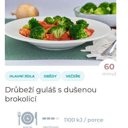
60
minut
HLAVNÍ JÍDLA
OBĚDY
VEČEŘE
Drůbeží guláš s dušenou
brokolicí
4
1100 kJ / porce
porce
obtížnost