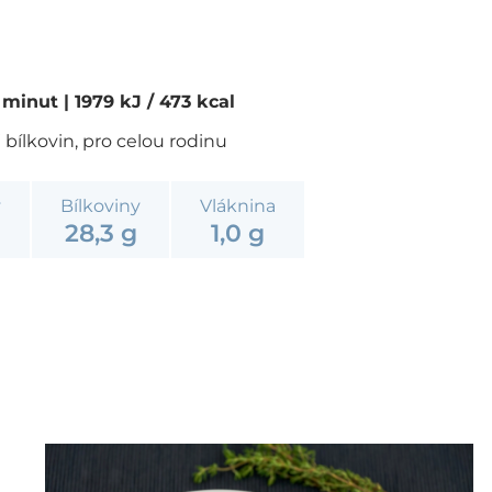
0 minut
| 1979 kJ / 473 kcal
bílkovin, pro celou rodinu
y
Bílkoviny
Vláknina
28,3 g
1,0 g