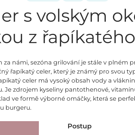
er s volským o
u z řapíkatého
n za námi, sezóna grilování je stále v plném
ečný řapíkatý celer, který je známý pro svou t
íkatý celer má vysoký obsah vody a vlákniny,
. Je zdrojem kyseliny pantothenové, vitamínu
klad ve formě výborné omáčky, která se perfe
u burgeru.
Postup