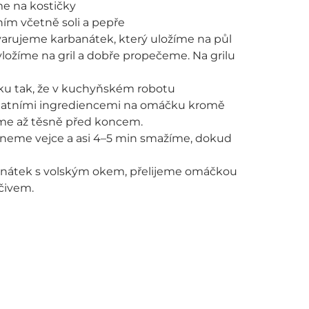
e na kostičky
ním včetně soli a pepře
rujeme karbanátek, který uložíme na půl
vložíme na gril a dobře propečeme. Na grilu
ku tak, že v kuchyňském robotu
statními ingrediencemi na omáčku kromě
áme až těsně před koncem.
neme vejce a asi 4–5 min smažíme, dokud
banátek s volským okem, přelijeme omáčkou
čivem.