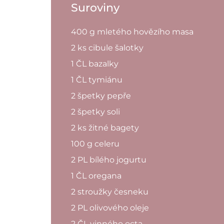
Suroviny
400 g mletého hovězího masa
2 ks cibule šalotky
1 ČL bazalky
1 ČL tymiánu
2 špetky pepře
2 špetky soli
2 ks žitné bagety
100 g celeru
2 PL bílého jogurtu
1 ČL oregana
2 stroužky česneku
2 PL olivového oleje
2 ČL vinného octa