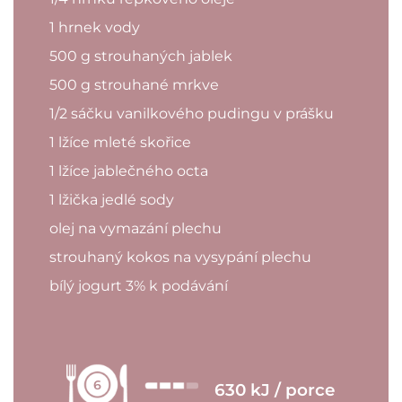
1 hrnek vody
500 g strouhaných jablek
500 g strouhané mrkve
1/2 sáčku vanilkového pudingu v prášku
1 lžíce mleté skořice
1 lžíce jablečného octa
1 lžička jedlé sody
olej na vymazání plechu
strouhaný kokos na vysypání plechu
bílý jogurt 3% k podávání
6
630 kJ / porce