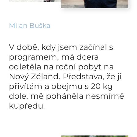
Milan Buška
V době, kdy jsem začínal s
programem, má dcera
odletěla na roční pobyt na
Nový Zéland. Představa, že ji
přivítám a obejmu s 20 kg
dole, mě poháněla nesmírně
kupředu.