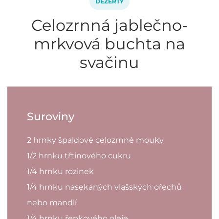
DEZERTY
Celozrnná jablečno-
mrkvová buchta na
svačinu
Suroviny
2 hrnky špaldové celozrnné mouky
1/2 hrnku třtinového cukru
1/4 hrnku rozinek
1/4 hrnku nasekaných vlašských ořechů
nebo mandlí
1/4 hrnku řepkového oleje