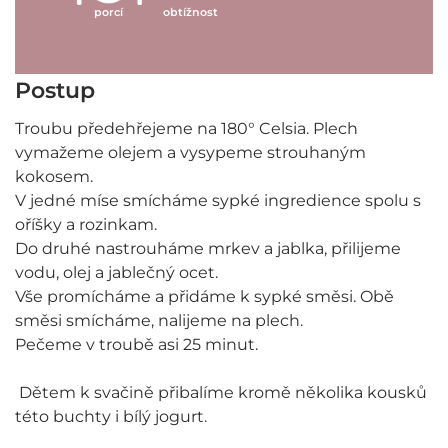
porcí
obtížnost
Postup
Troubu předehřejeme na 180° Celsia. Plech
vymažeme olejem a vysypeme strouhaným
kokosem.
V jedné míse smícháme sypké ingredience spolu s
oříšky a rozinkam.
Do druhé nastrouháme mrkev a jablka, přilijeme
vodu, olej a jablečný ocet.
Vše promícháme a přidáme k sypké směsi. Obě
směsi smícháme, nalijeme na plech.
Pečeme v troubě asi 25 minut.
Dětem k svačině přibalíme kromě několika kousků
této buchty i bílý jogurt.