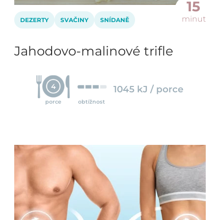
15
minut
DEZERTY
SVAČINY
SNÍDANĚ
Jahodovo-malinové trifle
4
1045 kJ / porce
porce
obtížnost