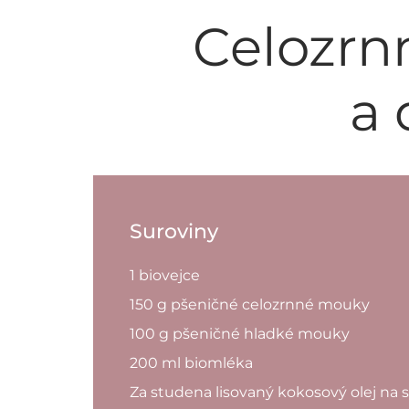
Celozrn
a 
Suroviny
1 biovejce
150 g pšeničné celozrnné mouky
100 g pšeničné hladké mouky
200 ml biomléka
Za studena lisovaný kokosový olej na