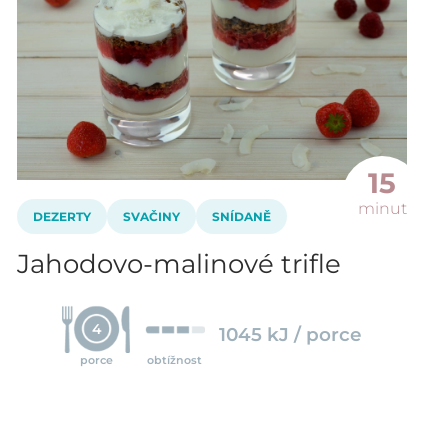
15
minut
DEZERTY
SVAČINY
SNÍDANĚ
Jahodovo-malinové trifle
4
1045 kJ / porce
porce
obtížnost