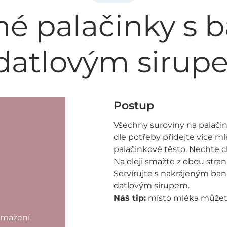
né palačinky s
datlovým siru
Postup
Všechny suroviny na palači
dle potřeby přidejte více m
palačinkové těsto. Nechte c
Na oleji smažte z obou stra
Servírujte s nakrájeným baná
datlovým sirupem.
Náš tip:
místo mléka můžete
 smažení