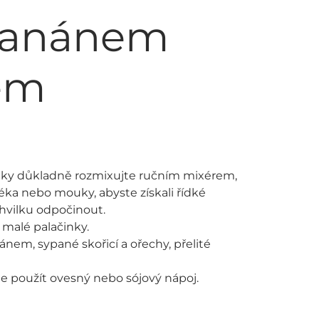
 banánem
pem
nky důkladně rozmixujte ručním mixérem,
léka nebo mouky, abyste získali řídké
hvilku odpočinout.
n malé palačinky.
nem, sypané skořicí a ořechy, přelité
 použít ovesný nebo sójový nápoj.