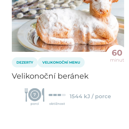
60
minut
DEZERTY
VELIKONOČNÍ MENU
Velikonoční beránek
7
1544 kJ / porce
porcí
obtížnost