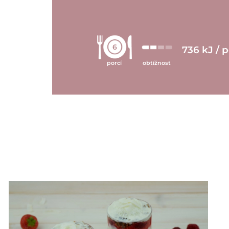
6
736 kJ / 
porcí
obtížnost