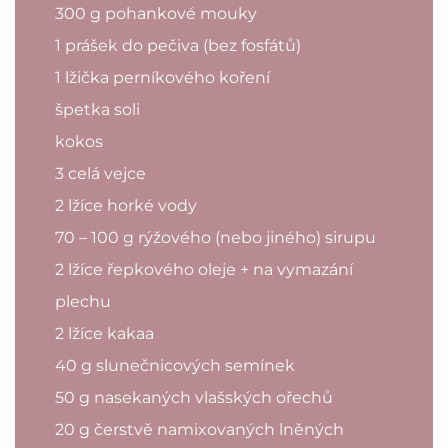
300 g pohankové mouky
1 prášek do pečiva (bez fosfátů)
1 lžička perníkového koření
špetka soli
kokos
3 celá vejce
2 lžíce horké vody
70 – 100 g rýžového (nebo jiného) sirupu
2 lžíce řepkového oleje + na vymazání
plechu
2 lžíce kakaa
40 g slunečnicových semínek
50 g nasekaných vlašských ořechů
20 g čerstvě namixovaných lněných