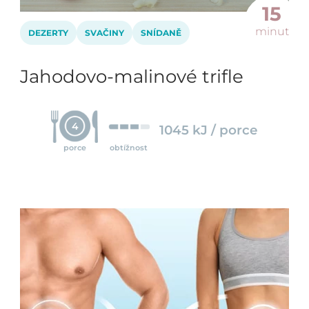
15
minut
DEZERTY
SVAČINY
SNÍDANĚ
Jahodovo-malinové trifle
4
1045 kJ / porce
porce
obtížnost