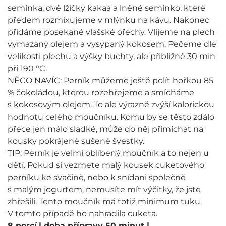
semínka, dvě lžičky kakaa a lněné semínko, které
předem rozmixujeme v mlýnku na kávu. Nakonec
přidáme posekané vlašské ořechy. Vlijeme na plech
vymazaný olejem a vysypaný kokosem. Pečeme dle
velikosti plechu a výšky buchty, ale přibližně 30 min
při 190 °C.
NĚCO NAVÍC: Perník můžeme ještě polít hořkou 85
% čokoládou, kterou rozehřejeme a smícháme
s kokosovým olejem. To ale výrazně zvýší kalorickou
hodnotu celého moučníku. Komu by se těsto zdálo
přece jen málo sladké, může do něj přimíchat na
kousky pokrájené sušené švestky.
TIP: Perník je velmi oblíbený moučník a to nejen u
dětí. Pokud si vezmete malý kousek cuketového
perníku ke svačině, nebo k snídani společně
s malým jogurtem, nemusíte mít výčitky, že jste
zhřešili. Tento moučník má totiž minimum tuku.
V tomto případě ho nahradila cuketa.
8 porcí
| doba přípravy 50 minut
|