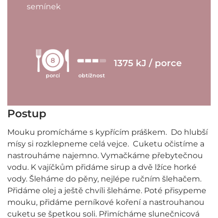
semínek
8
1375 kJ / porce
porcí
obtížnost
Postup
Mouku promícháme s kypřícím práškem. Do hlubší
mísy si rozklepneme celá vejce. Cuketu očistíme a
nastrouháme najemno. Vymačkáme přebytečnou
vodu. K vajíčkům přidáme sirup a dvě lžíce horké
vody. Šleháme do pěny, nejlépe ručním šlehačem.
Přidáme olej a ještě chvíli šleháme. Poté přisypeme
mouku, přidáme perníkové koření a nastrouhanou
cuketu se špetkou soli. Přimícháme slunečnicová