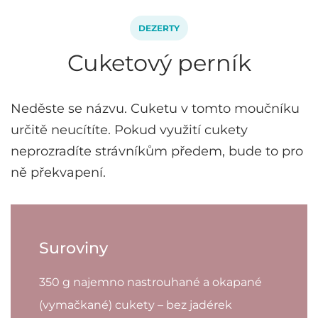
DEZERTY
Cuketový perník
Neděste se názvu. Cuketu v tomto moučníku
určitě neucítíte. Pokud využití cukety
neprozradíte strávníkům předem, bude to pro
ně překvapení.
Suroviny
350 g najemno nastrouhané a okapané
(vymačkané) cukety – bez jadérek