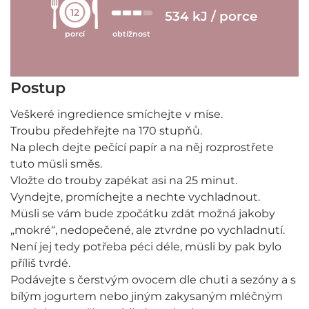
12
534 kJ / porce
porcí
obtížnost
Postup
Veškeré ingredience smíchejte v míse.
Troubu předehřejte na 170 stupňů.
Na plech dejte pečící papír a na něj rozprostřete
tuto müsli směs.
Vložte do trouby zapékat asi na 25 minut.
Vyndejte, promíchejte a nechte vychladnout.
Müsli se vám bude zpočátku zdát možná jakoby
„mokré“, nedopečené, ale ztvrdne po vychladnutí.
Není jej tedy potřeba péci déle, müsli by pak bylo
příliš tvrdé.
Podávejte s čerstvým ovocem dle chuti a sezóny a s
bílým jogurtem nebo jiným zakysaným mléčným