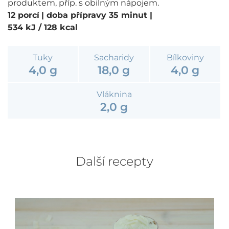
produktem, příp. s obilným nápojem.
12 porcí
| doba přípravy 35 minut
|
534 kJ / 128 kcal
Tuky
Sacharidy
Bílkoviny
4,0 g
18,0 g
4,0 g
Vláknina
2,0 g
Další recepty