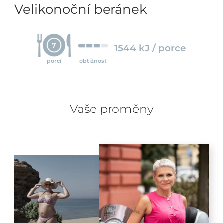
Velikonoční beránek
7
1544 kJ / porce
porcí
obtížnost
Vaše proměny