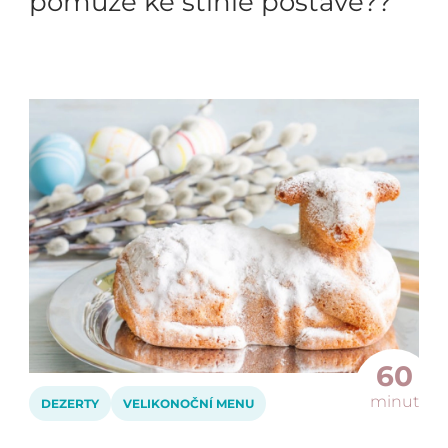
pomůže ke štíhlé postavě??
60
minut
DEZERTY
VELIKONOČNÍ MENU