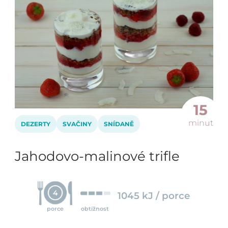
15
minut
DEZERTY
SVAČINY
SNÍDANĚ
Jahodovo-malinové trifle
4
1045 kJ / porce
porce
obtížnost