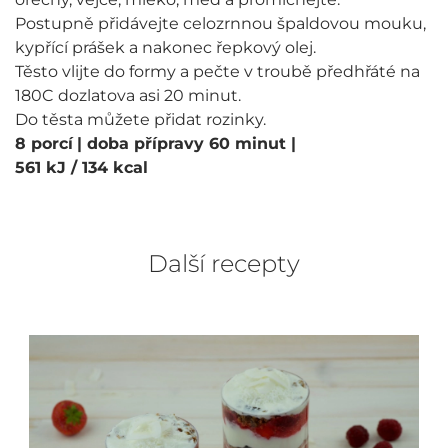
Postupně přidávejte celozrnnou špaldovou mouku,
kypřící prášek a nakonec řepkový olej.
Těsto vlijte do formy a pečte v troubě předhřáté na
180C dozlatova asi 20 minut.
Do těsta můžete přidat rozinky.
8 porcí
| doba přípravy 60 minut
|
561 kJ / 134 kcal
Další recepty