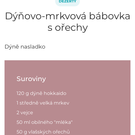
DEZERTY
Dýňovo-mrkvová bábovka
s ořechy
Dýně nasladko
Suroviny
120 g dýně hokkaido
1 středně velká mrkev
2 vejce
50 ml obilného "mléka"
50 g vlašských ořechů