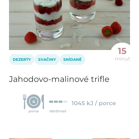
15
minut
DEZERTY
SVAČINY
SNÍDANĚ
Jahodovo-malinové trifle
4
1045 kJ / porce
porce
obtížnost