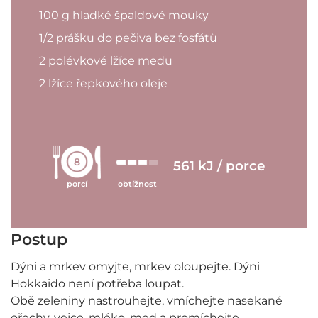
100 g hladké špaldové mouky
1/2 prášku do pečiva bez fosfátů
2 polévkové lžíce medu
2 lžíce řepkového oleje
8
561 kJ / porce
porcí
obtížnost
Postup
Dýni a mrkev omyjte, mrkev oloupejte. Dýni
Hokkaido není potřeba loupat.
Obě zeleniny nastrouhejte, vmíchejte nasekané
ořechy, vejce, mléko, med a promíchejte.