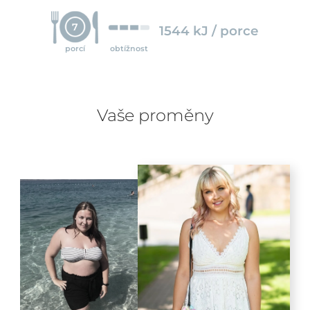
7
1544 kJ / porce
porcí
obtížnost
Vaše proměny