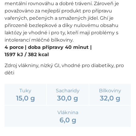
mentální rovnováhu a dobré trávení. Zároveň je
považováno za nejlepší produkt pro přípravu
vařených, pečených a smažených jídel. Ghí je
přirozeně bezlepkové a díky nulovému obsahu
laktózy je vhodné i pro ty, kteří mají problémy s
intolerancí mléčné bílkoviny.
4 porce
| doba přípravy 40 minut
|
1597 kJ / 382 kcal
Zdroj vlákniny, nízký GI, vhodné pro diabetiky, pro
děti
Tuky
Sacharidy
Bílkoviny
15,0 g
30,0 g
32,0 g
Vláknina
6,0 g