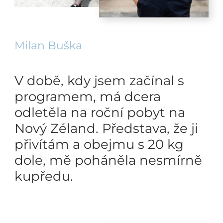
Milan Buška
V době, kdy jsem začínal s
programem, má dcera
odletěla na roční pobyt na
Nový Zéland. Představa, že ji
přivítám a obejmu s 20 kg
dole, mě poháněla nesmírně
kupředu.