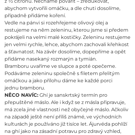
z ½ citronu. Necháme povařit – zredukovat,
abychom vytvořili omáčku, a dle chuti dosolíme,
případně přidáme koření.
Vedle na pánvi si rozehřejeme olivový olej a
restujeme na něm zeleninu, kterou jsme si předem
pokrájeli na velmi malé kostičky. Zeleninu restujeme
jen velmi rychle, lehce, abychom zachovali křehkost
a šťavnatost. Na závěr dosolíme, dopepříme a opět
přidáme nasekaný rozmarýn a tymián.
Bramboru uvaříme ve slupce a poté opečeme.
Podáváme zeleninu společně s filetem přelitým
omáčkou a jako přílohu dáme ke každé porci
jednu bramboru.
NĚCO NAVÍC:
Ghí je sanskrtský termín pro
přepuštěné máslo. Ale i když se z másla připravuje,
má zcela jiné vlastnosti než obyčejné máslo. Ačkoliv
na západě ještě není příliš známé, ve východních
kulturách je používáno již tisíce let. Ájurvéda pohlíží
na ghí jako na zásadní potravu pro zdravý vzhled,