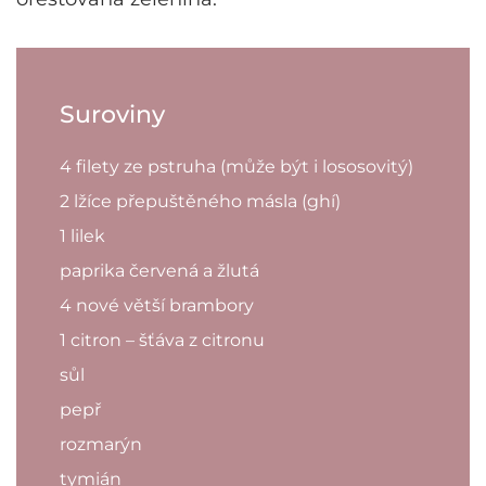
Suroviny
4 filety ze pstruha (může být i lososovitý)
2 lžíce přepuštěného másla (ghí)
1 lilek
paprika červená a žlutá
4 nové větší brambory
1 citron – šťáva z citronu
sůl
pepř
rozmarýn
tymián