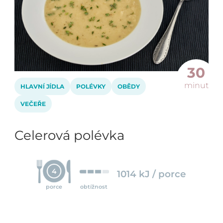
30
minut
HLAVNÍ JÍDLA
POLÉVKY
OBĚDY
VEČEŘE
Celerová polévka
4
1014 kJ / porce
porce
obtížnost