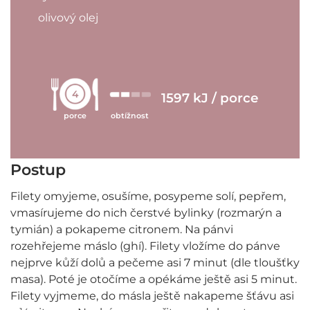
olivový olej
4
1597 kJ / porce
porce
obtížnost
Postup
Filety omyjeme, osušíme, posypeme solí, pepřem,
vmasírujeme do nich čerstvé bylinky (rozmarýn a
tymián) a pokapeme citronem. Na pánvi
rozehřejeme máslo (ghí). Filety vložíme do pánve
nejprve kůží dolů a pečeme asi 7 minut (dle tloušťky
masa). Poté je otočíme a opékáme ještě asi 5 minut.
Filety vyjmeme, do másla ještě nakapeme šťávu asi