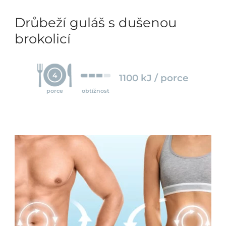
Drůbeží guláš s dušenou
brokolicí
4
1100 kJ / porce
porce
obtížnost