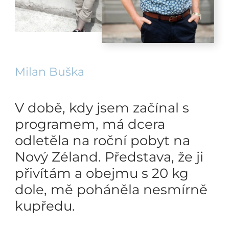
Milan Buška
V době, kdy jsem začínal s
programem, má dcera
odletěla na roční pobyt na
Nový Zéland. Představa, že ji
přivítám a obejmu s 20 kg
dole, mě poháněla nesmírně
kupředu.