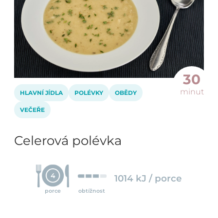
30
minut
HLAVNÍ JÍDLA
POLÉVKY
OBĚDY
VEČEŘE
Celerová polévka
4
1014 kJ / porce
porce
obtížnost