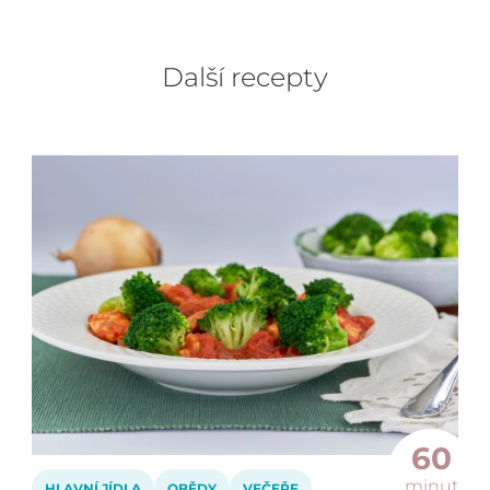
Další recepty
60
minut
HLAVNÍ JÍDLA
OBĚDY
VEČEŘE