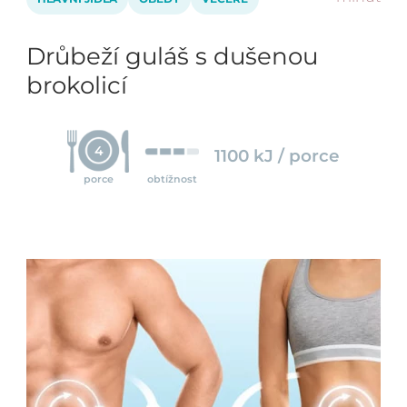
Drůbeží guláš s dušenou
brokolicí
4
1100 kJ / porce
porce
obtížnost