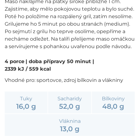
Maso nakrájíme na plátky široké přibližně 1 cm.
Zajistíme, aby mělo pokojovou teplotu a bylo suché.
Poté ho položíme na rozpálený gril, zatím nesolíme.
Grilujeme ho 5 minut po obou stranách (medium).
Po sejmutí z grilu ho teprve osolíme, opepříme a
necháme odležet. Na talíři přelijeme maso omáčkou
a servírujeme s pohankou uvařenou podle návodu.
4 porce
| doba přípravy 50 minut
|
2339 kJ / 559 kcal
Vhodné pro: sportovce, zdroj bílkovin a vlákniny
Tuky
Sacharidy
Bílkoviny
16,0 g
52,0 g
48,0 g
Vláknina
13,0 g