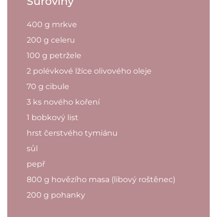
Suroviny
400 g mrkve
200 g celeru
100 g petržele
2 polévkové lžíce olivového oleje
70 g cibule
3 ks nového koření
1 bobkový list
hrst čerstvého tymiánu
sůl
pepř
800 g hovězího masa (libový roštěnec)
200 g pohanky