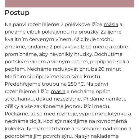
Postup
Na pánvi rozehřejeme 2 polévkové lžíce
másla
a
přidáme cibuli pokrájenou na proužky. Zalijeme
kvalitním červeným vínem. Až cibule trochu
změkne, přidáme 2 polévkové lžíce medu a dobře
promícháme, aby nevznikly hrudky. Dochutíme
portským vínem a vinným octem, popřípadě solí a
pepřem. Necháme redukovat zhruba 20 minut.
Mezi tím si připravíme kozí sýr a krustu.
Předehřejeme troubu na 250 °C. Na pánvi
rozehřejeme 1 lžíci
másla
a necháme opéct
strouhanku, dokud nezezlátne. Přidáme namleté
oříšky a vše zakápneme jednou lžící medu.
Počkáme, až se med rozhřeje, vypneme plotýnku a
necháme dojít. Kozí sýr nakrájíme na rovnoměrná
kolečka. Tymián natrháme a nasekáme nadrobno a
podrobíme jím povrch sýru. Na sýr naklademe