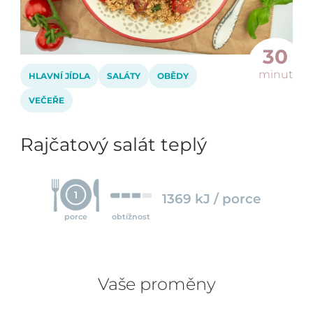
30
minut
HLAVNÍ JÍDLA
SALÁTY
OBĚDY
VEČEŘE
Rajčatový salát teplý
1
1369 kJ / porce
porce
obtížnost
Vaše proměny