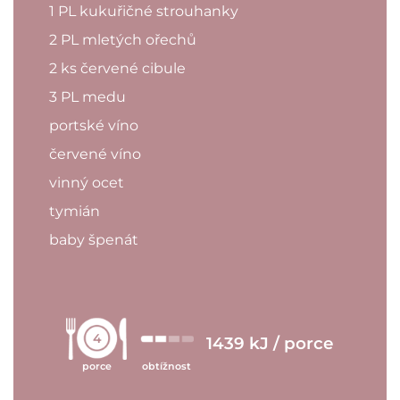
1 PL kukuřičné strouhanky
2 PL mletých ořechů
2 ks červené cibule
3 PL medu
portské víno
červené víno
vinný ocet
tymián
baby špenát
4
1439 kJ / porce
porce
obtížnost