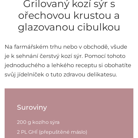
Grilovaný kozí sýr s
ořechovou krustou a
glazovanou cibulkou
Na farmářském trhu nebo v obchodě, všude
je k sehnání čerstvý kozí sýr. Pomocí tohoto
jednoduchého a lehkého receptu si obohatíte
svůj jídelníček o tuto zdravou delikatesu.
Suroviny
200 g kozího sýra
2 PL GHÍ (přepuštěné máslo)