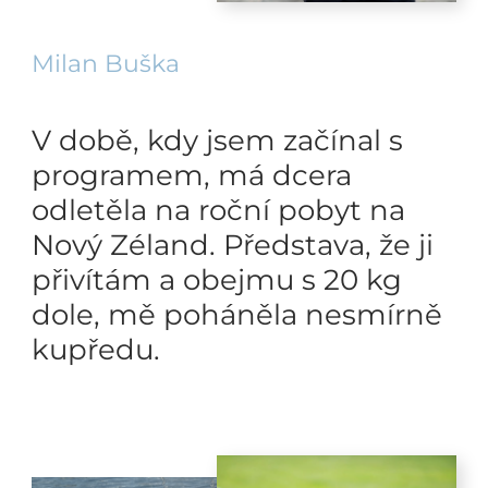
Milan Buška
V době, kdy jsem začínal s
programem, má dcera
odletěla na roční pobyt na
Nový Zéland. Představa, že ji
přivítám a obejmu s 20 kg
dole, mě poháněla nesmírně
kupředu.