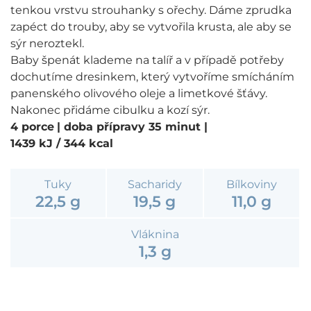
tenkou vrstvu strouhanky s ořechy. Dáme zprudka
zapéct do trouby, aby se vytvořila krusta, ale aby se
sýr neroztekl.
Baby špenát klademe na talíř a v případě potřeby
dochutíme dresinkem, který vytvoříme smícháním
panenského olivového oleje a limetkové šťávy.
Nakonec přidáme cibulku a kozí sýr.
4 porce
| doba přípravy 35 minut
|
1439 kJ / 344 kcal
Tuky
Sacharidy
Bílkoviny
22,5 g
19,5 g
11,0 g
Vláknina
1,3 g