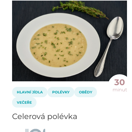
30
minut
HLAVNÍ JÍDLA
POLÉVKY
OBĚDY
VEČEŘE
Celerová polévka