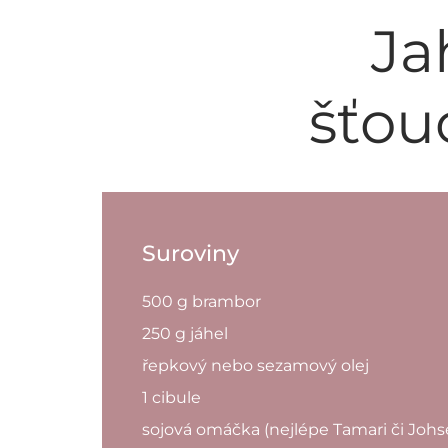
Ja
šťou
Suroviny
500 g brambor
250 g jáhel
řepkový nebo sezamový olej
1 cibule
sojová omáčka (nejlépe Tamari či Joh