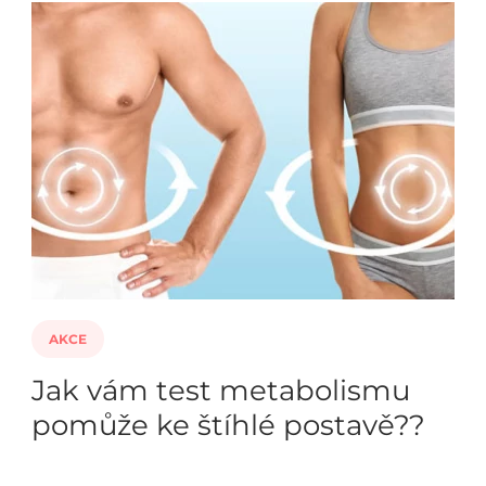
AKCE
Jak vám test metabolismu
pomůže ke štíhlé postavě??