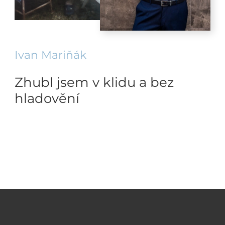
Ivan Mariňák
Zhubl jsem v klidu a bez
hladovění