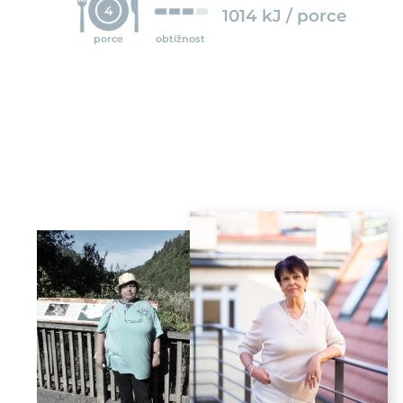
4
1014 kJ / porce
porce
obtížnost