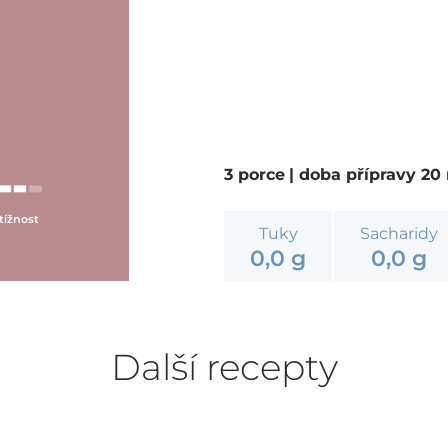
3 porce
| doba přípravy 20
tížnost
Tuky
Sacharidy
0,0 g
0,0 g
Další recepty