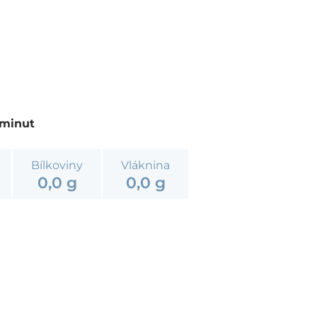
 minut
Bílkoviny
Vláknina
0,0 g
0,0 g