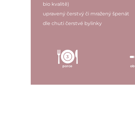
bio kvalitě)
upravený čerstvý či mražený špenát
dle chuti čerstvé bylinky
3
porce
ob