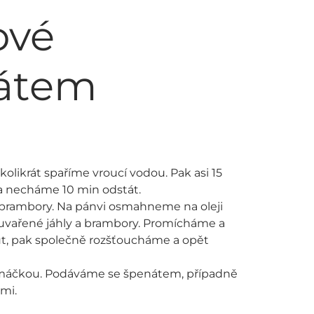
ové
nátem
olikrát spaříme vroucí vodou. Pak asi 15
a necháme 10 min odstát.
brambory. Na pánvi osmahneme na oleji
 uvařené jáhly a brambory. Promícháme a
, pak společně rozšťoucháme a opět
omáčkou. Podáváme se špenátem, případně
mi.