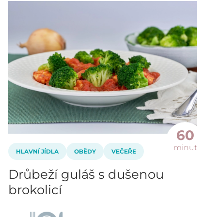
60
minut
HLAVNÍ JÍDLA
OBĚDY
VEČEŘE
Drůbeží guláš s dušenou
brokolicí