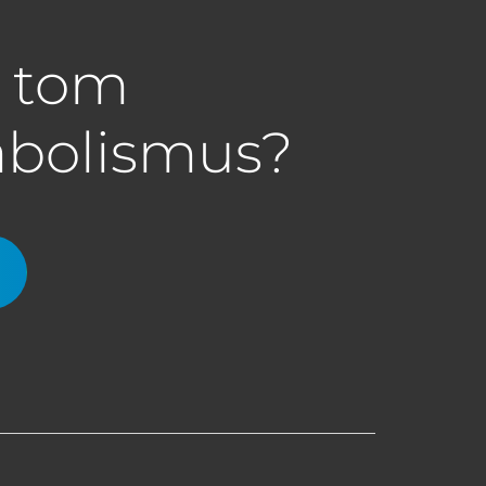
a tom
abolismus?