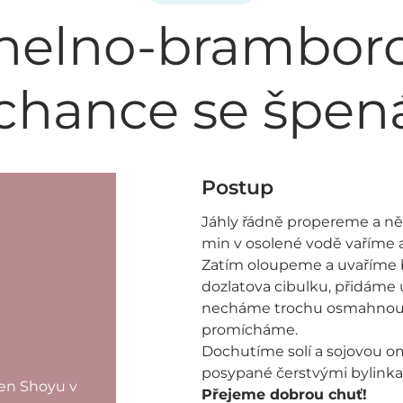
helno-brambor
chance se špe
Postup
Jáhly řádně propereme a něk
min v osolené vodě vaříme 
Zatím oloupeme a uvaříme 
dozlatova cibulku, přidáme
necháme trochu osmahnout
promícháme.
Dochutíme solí a sojovou 
posypané čerstvými bylinka
sen Shoyu v
Přejeme dobrou chuť!