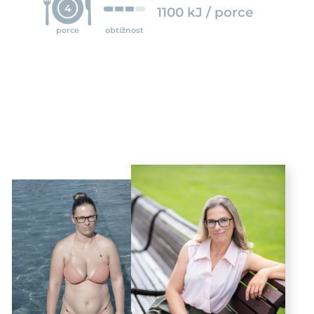
4
1100 kJ / porce
porce
obtížnost