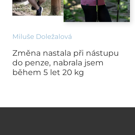
Miluše Doležalová
Změna nastala při nástupu
do penze, nabrala jsem
během 5 let 20 kg