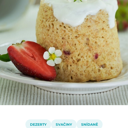
DEZERTY
SVAČINY
SNÍDANĚ