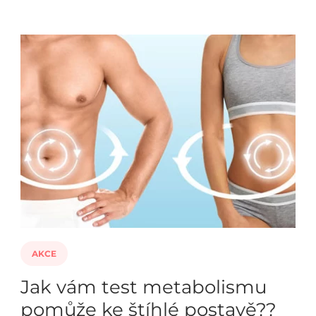
AKCE
Jak vám test metabolismu
pomůže ke štíhlé postavě??