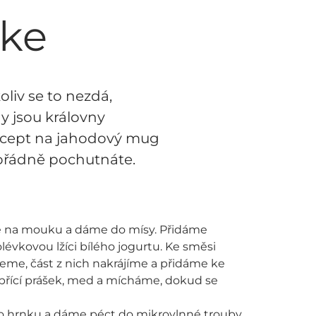
ke
liv se to nezdá,
y jsou královny
 recept na jahodový mug
mořádně pochutnáte.
 na mouku a dáme do mísy. Přidáme
évkovou lžíci bílého jogurtu. Ke směsi
eme, část z nich nakrájíme a přidáme ke
řící prášek, med a mícháme, dokud se
do hrnku a dáme péct do mikrovlnné trouby