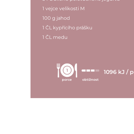
1 vejce velikosti M
100 g jahod
1 ČL kypřícího prášku
1 ČL medu
1
1096 kJ / 
porce
obtížnost