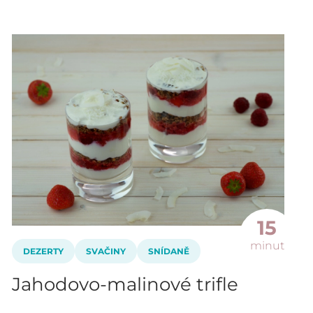
15
minut
DEZERTY
SVAČINY
SNÍDANĚ
Jahodovo-malinové trifle