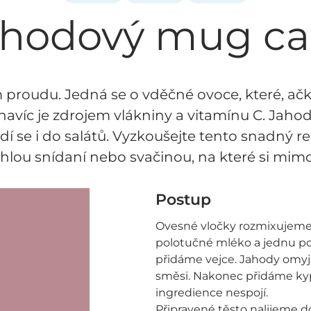
ahodový mug ca
 proudu. Jedná se o vděčné ovoce, které, ačko
navíc je zdrojem vlákniny a vitamínu C. Jahod
odí se i do salátů. Vyzkoušejte tento snadný
chlou snídaní nebo svačinou, na které si mi
Postup
Ovesné vločky rozmixujeme
polotučné mléko a jednu pol
přidáme vejce. Jahody omyj
směsi. Nakonec přidáme kyp
ingredience nespojí.
Připravené těsto nalijeme 