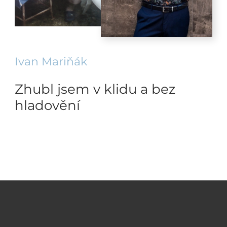
Ivan Mariňák
Zhubl jsem v klidu a bez
hladovění