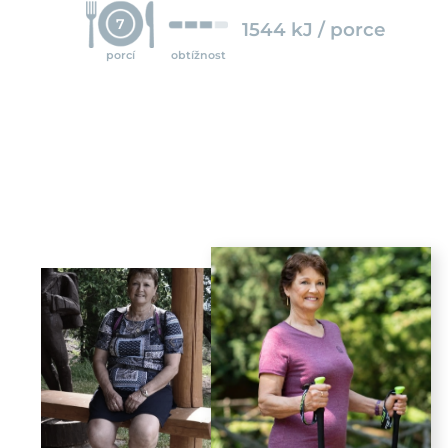
7
1544 kJ / porce
porcí
obtížnost