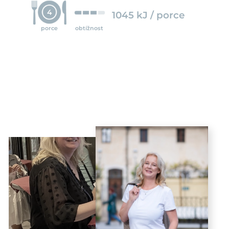
4
1045 kJ / porce
porce
obtížnost