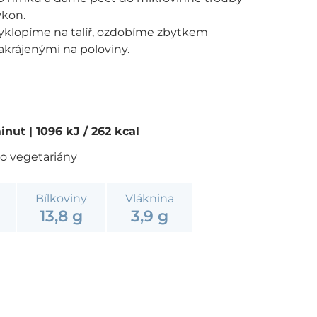
ýkon.
yklopíme na talíř, ozdobíme zbytkem
akrájenými na poloviny.
minut
| 1096 kJ / 262 kcal
ro vegetariány
Bílkoviny
Vláknina
13,8 g
3,9 g