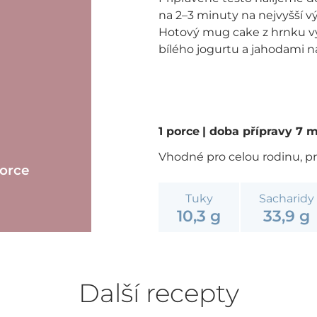
na 2–3 minuty na nejvyšší v
Hotový mug cake z hrnku v
bílého jogurtu a jahodami n
1 porce
| doba přípravy 7 
Vhodné pro celou rodinu, p
porce
Tuky
Sacharidy
10,3 g
33,9 g
Další recepty