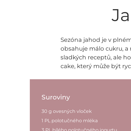
J
Sezóna jahod je v plném
obsahuje málo cukru, a 
sladkých receptů, ale h
cake, který může být ry
Suroviny
30 g ovesných vloček
1 PL polotučného mléka
3 PL bílého polotučného jogurtu