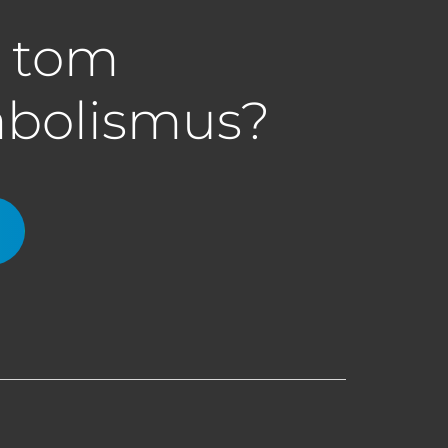
a tom
abolismus?