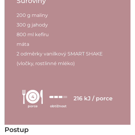
Suroviny
200 g maliny
300 g jahody
800 ml kefíru
máta
2 odměrky vanilkový SMART SHAKE
(vločky, rostlinné mléko)
4
216 kJ / porce
porce
obtížnost
Postup