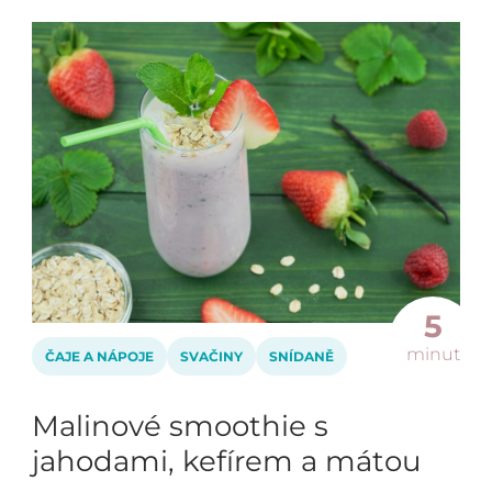
5
minut
ČAJE A NÁPOJE
SVAČINY
SNÍDANĚ
Malinové smoothie s
jahodami, kefírem a mátou