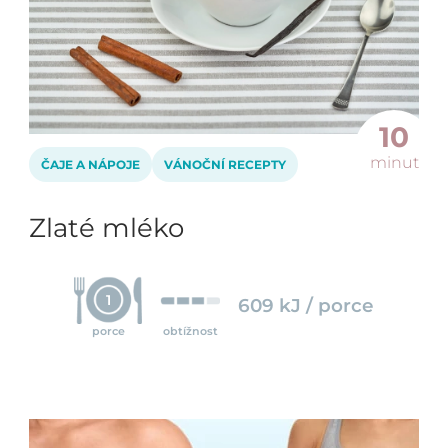
10
minut
ČAJE A NÁPOJE
VÁNOČNÍ RECEPTY
Zlaté mléko
1
609 kJ / porce
porce
obtížnost