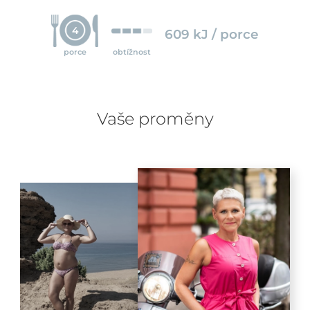
4
609 kJ / porce
porce
obtížnost
Vaše proměny