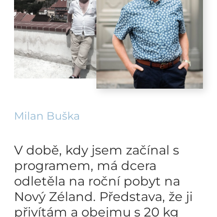
Milan Buška
V době, kdy jsem začínal s
programem, má dcera
odletěla na roční pobyt na
Nový Zéland. Představa, že ji
přivítám a obejmu s 20 kg