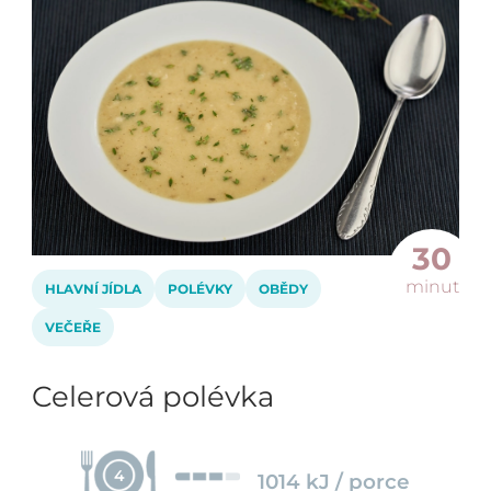
30
minut
HLAVNÍ JÍDLA
POLÉVKY
OBĚDY
VEČEŘE
Celerová polévka
4
1014 kJ / porce