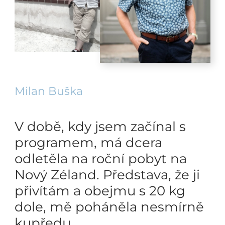
Milan Buška
V době, kdy jsem začínal s
programem, má dcera
odletěla na roční pobyt na
Nový Zéland. Představa, že ji
přivítám a obejmu s 20 kg
dole, mě poháněla nesmírně
kupředu.