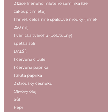
2 lžíce lněného mletého semínka (lze
zakoupit mleté)
1 hrnek celozrnné špaldové mouky (hrnek
250 ml)
1 vanička tvarohu (polotučný)
špetka soli
DALŠÍ:
1 červená cibule
1 červená paprika
1 žlutá paprika
2 stroužky česneku
Olivový olej
Sůl
Pepř