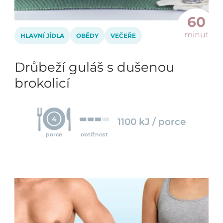
60
minut
HLAVNÍ JÍDLA
OBĚDY
VEČEŘE
Drůbeží guláš s dušenou
brokolicí
4
1100 kJ / porce
porce
obtížnost