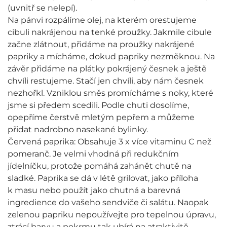
(uvnitř se nelepí).
Na pánvi rozpálíme olej, na kterém orestujeme
cibuli nakrájenou na tenké proužky. Jakmile cibule
začne zlátnout, přidáme na proužky nakrájené
papriky a mícháme, dokud papriky nezměknou. Na
závěr přidáme na plátky pokrájený česnek a ještě
chvíli restujeme. Stačí jen chvíli, aby nám česnek
nezhořkl. Vzniklou směs promícháme s noky, které
jsme si předem scedili. Podle chuti dosolíme,
opepříme čerstvě mletým pepřem a můžeme
přidat nadrobno nasekané bylinky.
Červená paprika: Obsahuje 3 x více vitaminu C než
pomeranč. Je velmi vhodná při redukčním
jídelníčku, protože pomáhá zahánět chutě na
sladké. Paprika se dá v létě grilovat, jako příloha
k masu nebo použít jako chutná a barevná
ingredience do vašeho sendviče či salátu. Naopak
zelenou papriku nepoužívejte pro tepelnou úpravu,
ztrácí barvu a pokrmu tak ubírá na atraktivitě.