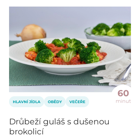
60
minut
HLAVNÍ JÍDLA
OBĚDY
VEČEŘE
Drůbeží guláš s dušenou
brokolicí