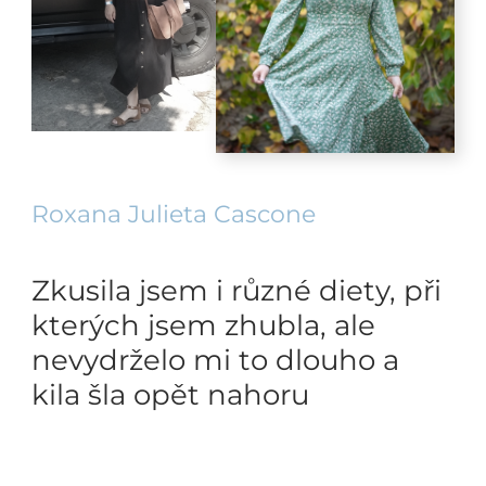
Roxana Julieta Cascone
Zkusila jsem i různé diety, při
kterých jsem zhubla, ale
nevydrželo mi to dlouho a
kila šla opět nahoru