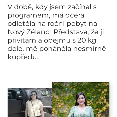
V době, kdy jsem začínal s
programem, má dcera
odletěla na roční pobyt na
Nový Zéland. Představa, že ji
přivítám a obejmu s 20 kg
dole, mě poháněla nesmírně
kupředu.