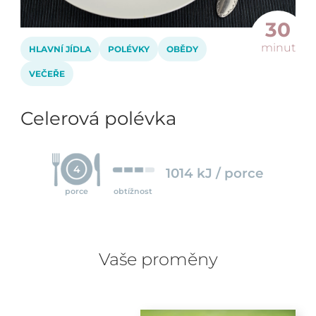
30
minut
HLAVNÍ JÍDLA
POLÉVKY
OBĚDY
VEČEŘE
Celerová polévka
4
1014 kJ / porce
porce
obtížnost
Vaše proměny