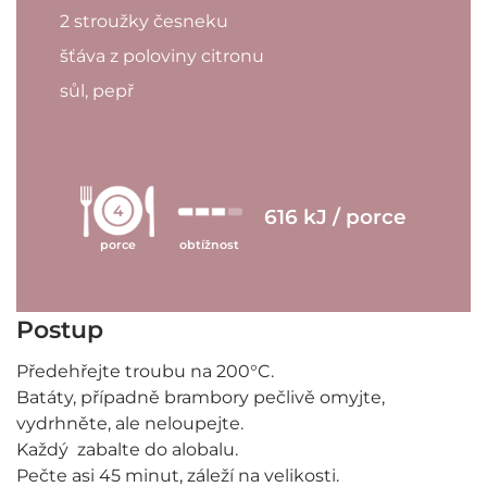
2 stroužky česneku
šťáva z poloviny citronu
sůl, pepř
4
616 kJ / porce
porce
obtížnost
Postup
Předehřejte troubu na 200°C.
Batáty, případně brambory pečlivě omyjte,
vydrhněte, ale neloupejte.
Každý zabalte do alobalu.
Pečte asi 45 minut, záleží na velikosti.