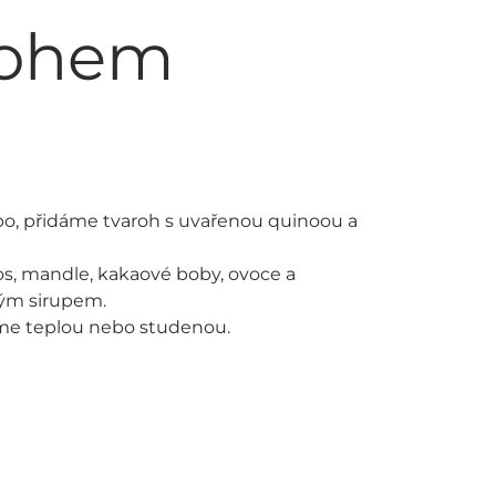
rohem
o, přidáme tvaroh s uvařenou quinoou a
s, mandle, kakaové boby, ovoce a
vým sirupem.
me teplou nebo studenou.