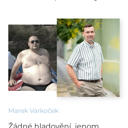
Marek Varkoček
Žádné hladovění, jenom