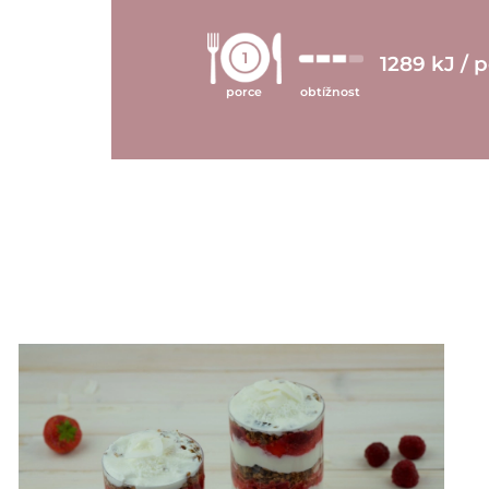
1
1289 kJ / 
porce
obtížnost