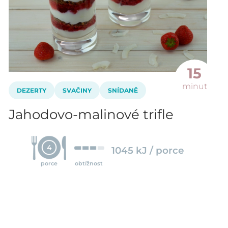
15
minut
DEZERTY
SVAČINY
SNÍDANĚ
Jahodovo-malinové trifle
4
1045 kJ / porce
porce
obtížnost