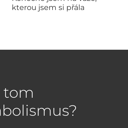
kterou jsem si přála
a tom
abolismus?