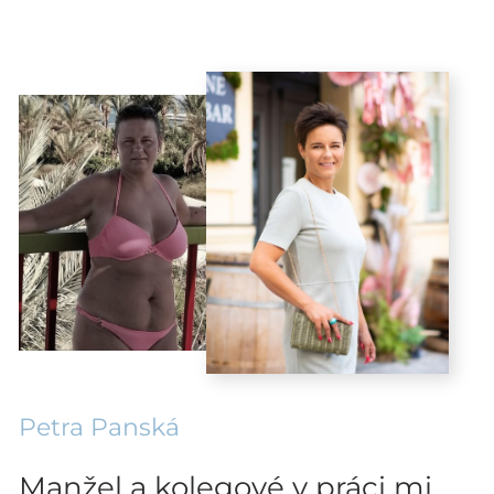
Petra Panská
Manžel a kolegové v práci mi