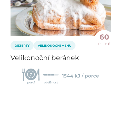
60
minut
DEZERTY
VELIKONOČNÍ MENU
Velikonoční beránek
7
1544 kJ / porce
porcí
obtížnost