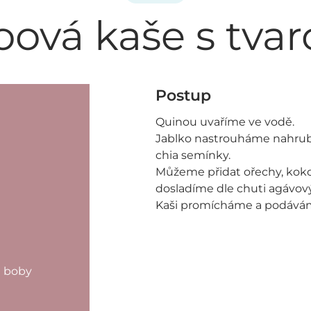
oová kaše s tva
Postup
Quinou uvaříme ve vodě.
Jablko nastrouháme nahrub
chia semínky.
Můžeme přidat ořechy, koko
dosladíme dle chuti agávo
Kaši promícháme a podává
é boby