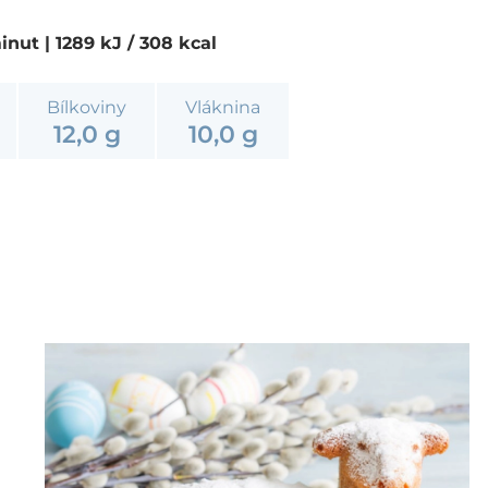
minut
| 1289 kJ / 308 kcal
Bílkoviny
Vláknina
12,0 g
10,0 g