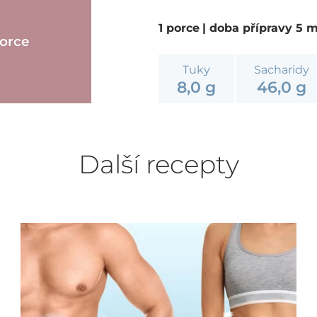
1 porce
| doba přípravy 5 
porce
Tuky
Sacharidy
8,0 g
46,0 g
Další recepty