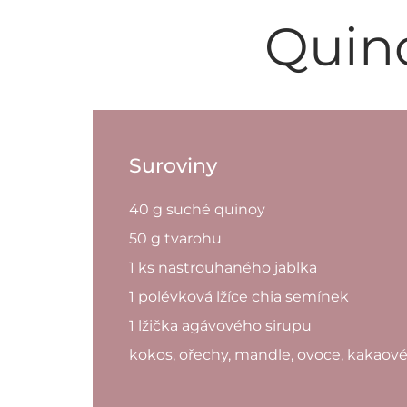
Quin
Suroviny
40 g suché quinoy
50 g tvarohu
1 ks nastrouhaného jablka
1 polévková lžíce chia semínek
1 lžička agávového sirupu
kokos, ořechy, mandle, ovoce, kakaov