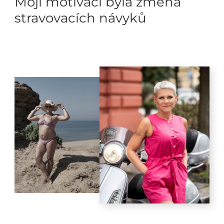
Mojí motivací byla změna
stravovacích návyků