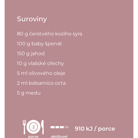
Suroviny
80 g čerstvého kozího sýra
100 g baby špenát
150 g jahod
10 g vlašské ořechy
5 ml olivového oleje
2 ml balsamico octa
5 g medu
2
910 kJ / porce
porce
obtížnost