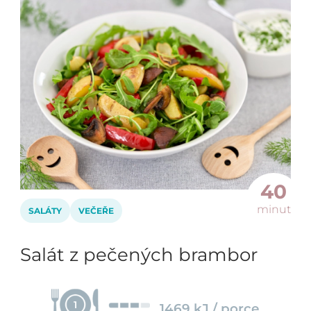
40
minut
SALÁTY
VEČEŘE
Salát z pečených brambor
1
1469 kJ / porce