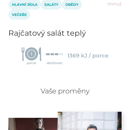
minut
HLAVNÍ JÍDLA
SALÁTY
OBĚDY
VEČEŘE
Rajčatový salát teplý
1
1369 kJ / porce
porce
obtížnost
Vaše proměny