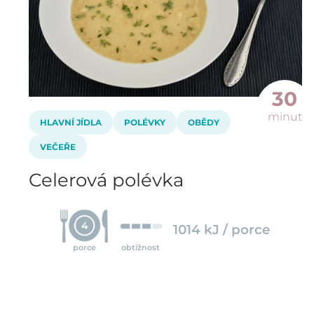
30
minut
HLAVNÍ JÍDLA
POLÉVKY
OBĚDY
VEČEŘE
Celerová polévka
4
1014 kJ / porce
porce
obtížnost