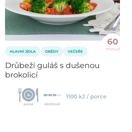
60
minut
HLAVNÍ JÍDLA
OBĚDY
VEČEŘE
Drůbeží guláš s dušenou
brokolicí
4
1100 kJ / porce
porce
obtížnost