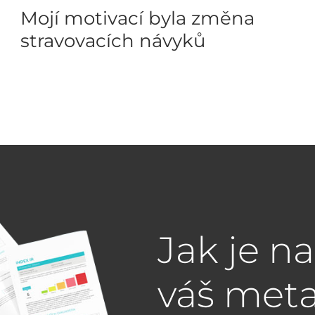
Mojí motivací byla změna
stravovacích návyků
Jak je n
váš met