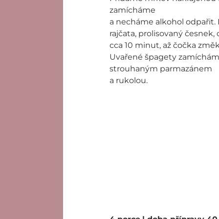
zamícháme
a necháme alkohol odpařit.
rajčata, prolisovaný česnek
cca 10 minut, až čočka změ
Uvařené špagety zamíchám
strouhaným parmazánem
a rukolou.