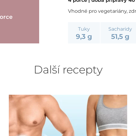
4 porce
| doba přípravy 4
Vhodné pro vegetariány, zdro
porce
Tuky
Sacharidy
9,3 g
51,5 g
Další recepty