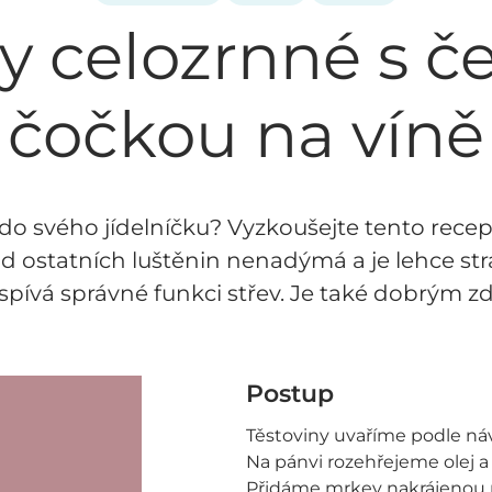
y celozrnné s č
čočkou na víně
n do svého jídelníčku? Vyzkoušejte tento rece
od ostatních luštěnin nenadýmá a je lehce str
ospívá správné funkci střev. Je také dobrým zd
Postup
Těstoviny uvaříme podle ná
Na pánvi rozehřejeme olej 
Přidáme mrkev nakrájenou n