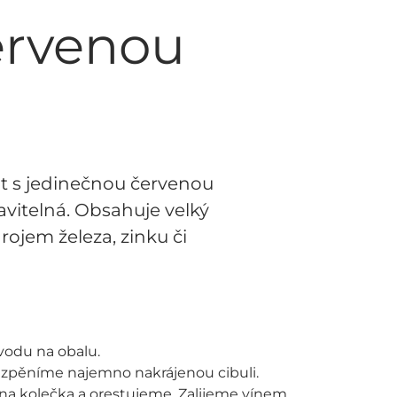
ervenou
pt s jedinečnou červenou
avitelná. Obsahuje velký
rojem železa, zinku či
vodu na obalu.
a zpěníme najemno nakrájenou cibuli.
a kolečka a orestujeme. Zalijeme vínem,