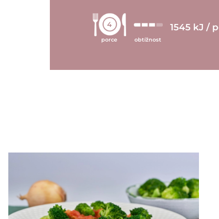
4
1545 kJ / 
porce
obtížnost