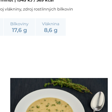
0 minut
| 1545 kJ / 369 kcal
j vlákniny, zdroj rostlinných bílkovin
Bílkoviny
Vláknina
17,6 g
8,6 g