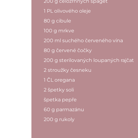
200 g celozrnných špaget
1 PL olivového oleje
80 g cibule
100 g mrkve
200 ml suchého červeného vína
80 g červené čočky
200 g sterilovaných loupaných rajčat
2 stroužky česneku
1 ČL oregana
2 špetky soli
špetka pepře
60 g parmazánu
200 g rukoly