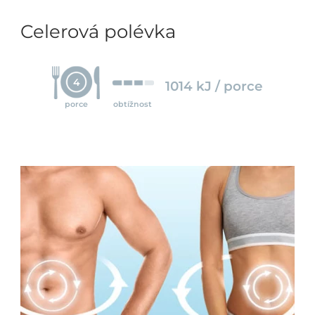
Celerová polévka
4
1014 kJ / porce
porce
obtížnost