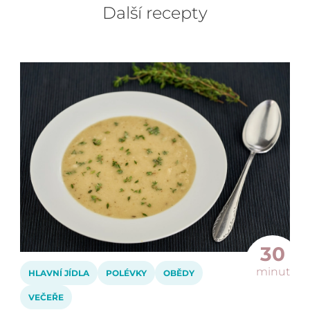
Další recepty
30
minut
HLAVNÍ JÍDLA
POLÉVKY
OBĚDY
VEČEŘE