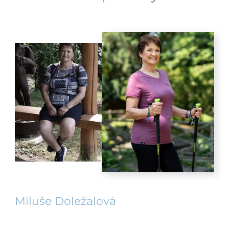
Miluše Doležalová