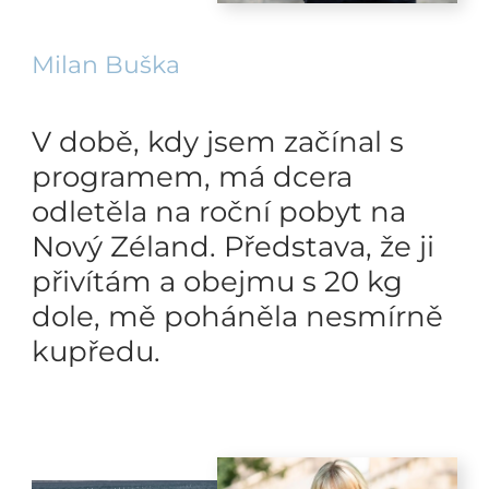
Milan Buška
V době, kdy jsem začínal s
programem, má dcera
odletěla na roční pobyt na
Nový Zéland. Představa, že ji
přivítám a obejmu s 20 kg
dole, mě poháněla nesmírně
kupředu.