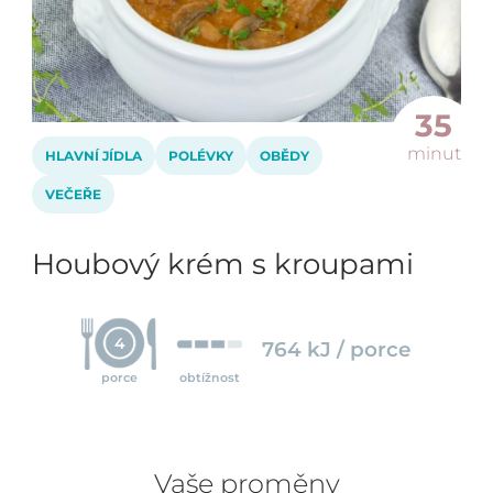
35
minut
HLAVNÍ JÍDLA
POLÉVKY
OBĚDY
VEČEŘE
Houbový krém s kroupami
4
764 kJ / porce
porce
obtížnost
Vaše proměny