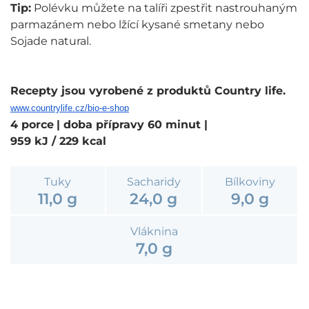
Tip:
Polévku můžete na talíři zpestřit nastrouhaným
parmazánem nebo lžící kysané smetany nebo
Sojade natural.
Recepty jsou vyrobené z produktů Country life.
www.countrylife.cz/bio-e-shop
4 porce
| doba přípravy 60 minut
|
959 kJ / 229 kcal
Tuky
Sacharidy
Bílkoviny
11,0 g
24,0 g
9,0 g
Vláknina
7,0 g