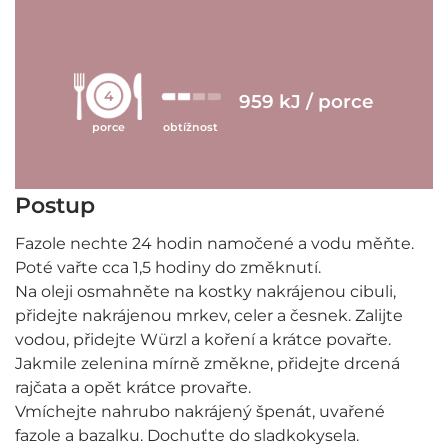
4
959 kJ / porce
porce
obtížnost
Postup
Fazole nechte 24 hodin namočené a vodu měňte.
Poté vařte cca 1,5 hodiny do změknutí.
Na oleji osmahněte na kostky nakrájenou cibuli,
přidejte nakrájenou mrkev, celer a česnek. Zalijte
vodou, přidejte Würzl a koření a krátce povařte.
Jakmile zelenina mírně změkne, přidejte drcená
rajčata a opět krátce provařte.
Vmíchejte nahrubo nakrájený špenát, uvařené
fazole a bazalku. Dochuťte do sladkokysela.