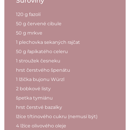
Suroviny
120 g fazolí
50 g červené cibule
50 g mrkve
1 plechovka sekaných rajčat
50 g řapíkatého celeru
1 stroužek česneku
hrst čerstvého špenátu
1 lžička bujonu Würzl
2 bobkové listy
špetka tymiánu
hrst čerstvé bazalky
lžíce třtinového cukru (nemusí být)
4 lžíce olivového oleje