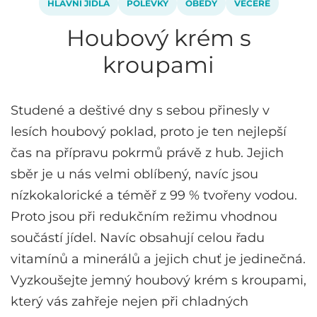
HLAVNÍ JÍDLA
POLÉVKY
OBĚDY
VEČEŘE
Houbový krém s
kroupami
Studené a deštivé dny s sebou přinesly v
lesích houbový poklad, proto je ten nejlepší
čas na přípravu pokrmů právě z hub. Jejich
sběr je u nás velmi oblíbený, navíc jsou
nízkokalorické a téměř z 99 % tvořeny vodou.
Proto jsou při redukčním režimu vhodnou
součástí jídel. Navíc obsahují celou řadu
vitamínů a minerálů a jejich chuť je jedinečná.
Vyzkoušejte jemný houbový krém s kroupami,
který vás zahřeje nejen při chladných