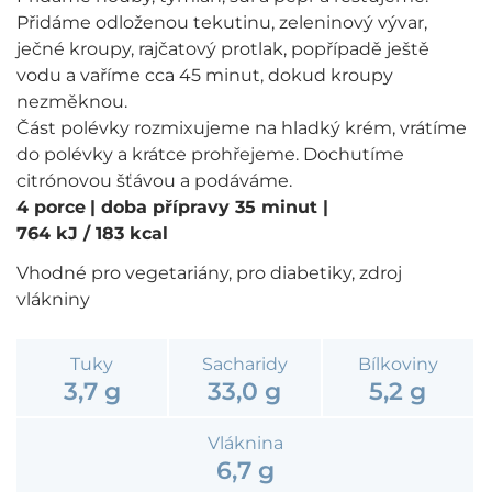
Přidáme odloženou tekutinu, zeleninový vývar,
ječné kroupy, rajčatový protlak, popřípadě ještě
vodu a vaříme cca 45 minut, dokud kroupy
nezměknou.
Část polévky rozmixujeme na hladký krém, vrátíme
do polévky a krátce prohřejeme. Dochutíme
citrónovou šťávou a podáváme.
4 porce
| doba přípravy 35 minut
|
764 kJ / 183 kcal
Vhodné pro vegetariány, pro diabetiky, zdroj
vlákniny
Tuky
Sacharidy
Bílkoviny
3,7 g
33,0 g
5,2 g
Vláknina
6,7 g