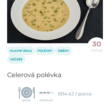
30
minut
HLAVNÍ JÍDLA
POLÉVKY
OBĚDY
VEČEŘE
Celerová polévka
4
1014 kJ / porce
porce
obtížnost