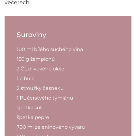
večerech.
Suroviny
100 ml bílého suchého vína
150 g žampionů
2 ČL olivového oleje
1 cibule
2 stroužky česneku
1 PL čerstvého tymiánu
špetka soli
špetka pepře
700 ml zeleninového vývaru