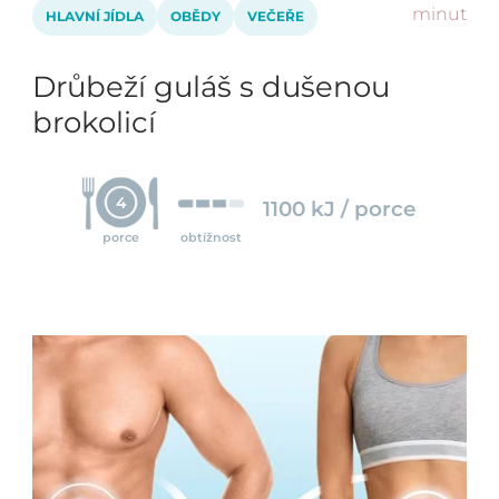
minut
HLAVNÍ JÍDLA
OBĚDY
VEČEŘE
Drůbeží guláš s dušenou
brokolicí
4
1100 kJ / porce
porce
obtížnost