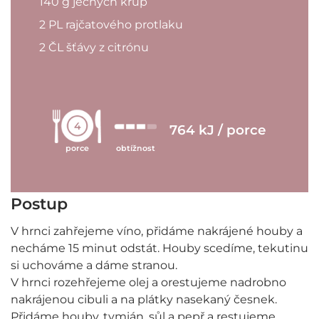
140 g ječných krup
2 PL rajčatového protlaku
2 ČL šťávy z citrónu
4
764 kJ / porce
porce
obtížnost
Postup
V hrnci zahřejeme víno, přidáme nakrájené houby a
necháme 15 minut odstát. Houby scedíme, tekutinu
si uchováme a dáme stranou.
V hrnci rozehřejeme olej a orestujeme nadrobno
nakrájenou cibuli a na plátky nasekaný česnek.
Přidáme houby, tymián, sůl a pepř a restujeme.