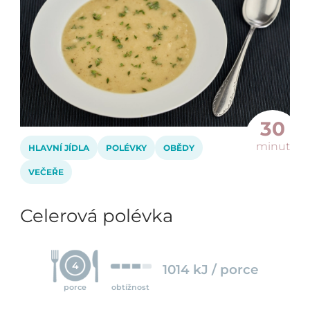
30
minut
HLAVNÍ JÍDLA
POLÉVKY
OBĚDY
VEČEŘE
Celerová polévka
4
1014 kJ / porce
porce
obtížnost