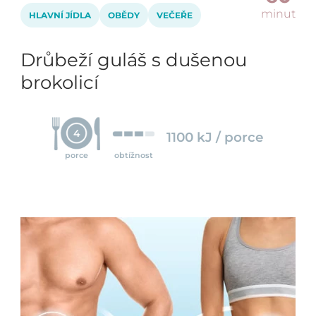
minut
HLAVNÍ JÍDLA
OBĚDY
VEČEŘE
Drůbeží guláš s dušenou
brokolicí
4
1100 kJ / porce
porce
obtížnost