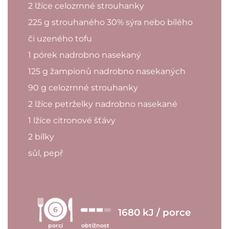
2 lžíce celozrnné strouhanky
225 g strouhaného 30% sýra nebo bílého
či uzeného tofu
1 pórek nadrobno nasekaný
125 g žampionů nadrobno nasekaných
90 g celozrnné strouhanky
2 lžíce petrželky nadrobno nasekané
1 lžíce citronové šťávy
2 bílky
sůl, pepř
6
1680 kJ / porce
porcí
obtížnost