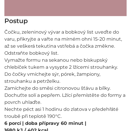
Postup
Čočku, zeleninový vývar a bobkový list uveďte do
varu, přikryjte a vařte na mírném ohni 15-20 minut,
až se veškerá tekutina vstřebá a čočka změkne.
Odstraňte bobkový list.
Vymažte formu na sekanou nebo biskupský
chlebíček tukem a vysypte 2 lžícemi strouhanky.
Do čočky vmíchejte sýr, pórek, žampiony,
strouhanku a petrželku.
Zamíchejte do směsi citronovou šťávu a bílky.
Dochuťte solí a pepřem. Lžící přemístěte do formy a
povrch uhlaďte.
Nechte péct asi 1 hodinu do zlatova v předehřáté
troubě při teplotě 190°C.
6 porcí
| doba přípravy 60 minut
|
1680 kJ / 402 kcal