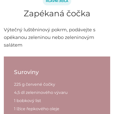
HLAVNÍ JÍDLA
Zapékaná čočka
Výtečný luštěninový pokrm, podávejte s
opékanou zeleninou nebo zeleninovým
salátem
Suroviny
225 g červené čočky
4,5 dl zeleninového vývaru
1 bobkový list
1 lžíce řepkového oleje