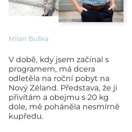
Milan Buška
V době, kdy jsem začínal s
programem, má dcera
odletěla na roční pobyt na
Nový Zéland. Představa, že ji
přivítám a obejmu s 20 kg
dole, mě poháněla nesmírně
kupředu.