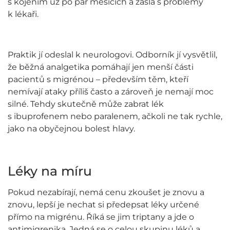
s kojením už po pár měsících a zašla s problémy
k lékaři.
Praktik jí odeslal k neurologovi. Odborník jí vysvětlil,
že běžná analgetika pomáhají jen menší části
pacientů s migrénou – především těm, kteří
nemívají ataky příliš často a zároveň je nemají moc
silné. Tehdy skutečně může zabrat lék
s ibuprofenem nebo paralenem, ačkoli ne tak rychle,
jako na obyčejnou bolest hlavy.
Léky na míru
Pokud nezabírají, nemá cenu zkoušet je znovu a
znovu, lepší je nechat si předepsat léky určené
přímo na migrénu. Říká se jim triptany a jde o
antimigrenika. Jedná se o celou skupinu léků a