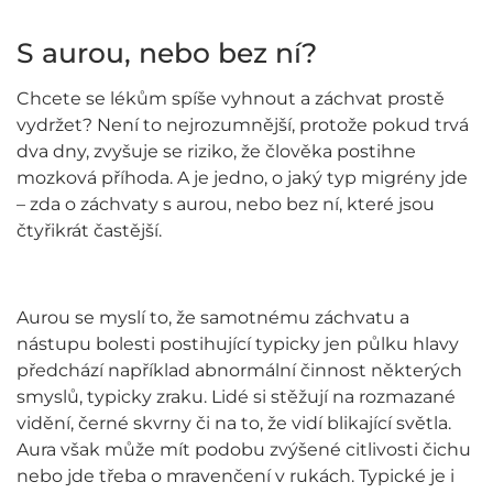
S aurou, nebo bez ní?
Chcete se lékům spíše vyhnout a záchvat prostě
vydržet? Není to nejrozumnější, protože pokud trvá
dva dny, zvyšuje se riziko, že člověka postihne
mozková příhoda. A je jedno, o jaký typ migrény jde
– zda o záchvaty s aurou, nebo bez ní, které jsou
čtyřikrát častější.
Aurou se myslí to, že samotnému záchvatu a
nástupu bolesti postihující typicky jen půlku hlavy
předchází například abnormální činnost některých
smyslů, typicky zraku. Lidé si stěžují na rozmazané
vidění, černé skvrny či na to, že vidí blikající světla.
Aura však může mít podobu zvýšené citlivosti čichu
nebo jde třeba o mravenčení v rukách. Typické je i