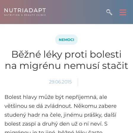
NEMOCI
Běžné léky proti bolesti
na migrénu nemusí stačit
29.06.2015
Bolest hlavy může být nepříjemná, ale
většinou se dá zvládnout. Někomu zabere
studený hadr na čele, jinému prášky, další
bolest zaspí a druhý den už o ní neví. S
migrénou je to jiné, běžné léky často