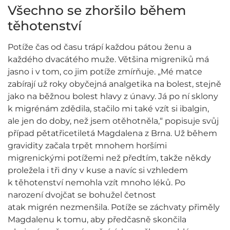
Všechno se zhoršilo během
těhotenství
Potíže čas od času trápí každou pátou ženu a
každého dvacátého muže. Většina migreniků má
jasno i v tom, co jim potíže zmírňuje. „Mé matce
zabírají už roky obyčejná analgetika na bolest, stejně
jako na běžnou bolest hlavy z únavy. Já po ní sklony
k migrénám zdědila, stačilo mi také vzít si ibalgin,
ale jen do doby, než jsem otěhotněla,“ popisuje svůj
případ pětatřicetiletá Magdalena z Brna. Už během
gravidity začala trpět mnohem horšími
migrenickými potížemi než předtím, takže někdy
proležela i tři dny v kuse a navíc si vzhledem
k těhotenství nemohla vzít mnoho léků. Po
narození dvojčat se bohužel četnost
atak migrén nezmenšila. Potíže se záchvaty přiměly
Magdalenu k tomu, aby předčasně skončila