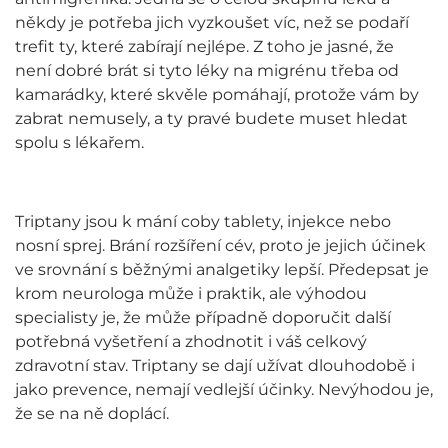
někdy je potřeba jich vyzkoušet víc, než se podaří
trefit ty, které zabírají nejlépe. Z toho je jasné, že
není dobré brát si tyto léky na migrénu třeba od
kamarádky, které skvěle pomáhají, protože vám by
zabrat nemusely, a ty pravé budete muset hledat
spolu s lékařem.
Triptany jsou k mání coby tablety, injekce nebo
nosní sprej. Brání rozšíření cév, proto je jejich účinek
ve srovnání s běžnými analgetiky lepší. Předepsat je
krom neurologa může i praktik, ale výhodou
specialisty je, že může případně doporučit další
potřebná vyšetření a zhodnotit i váš celkový
zdravotní stav. Triptany se dají užívat dlouhodobě i
jako prevence, nemají vedlejší účinky. Nevýhodou je,
že se na ně doplácí.