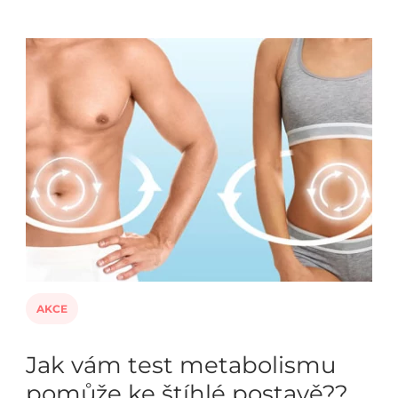
AKCE
Jak vám test metabolismu
pomůže ke štíhlé postavě??