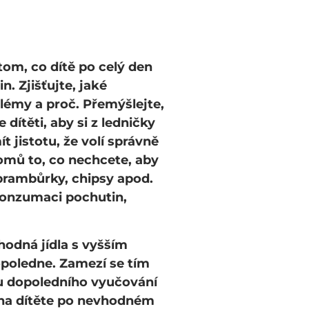
tom, co dítě po celý den
. Zjišťujte, jaké
lémy a proč. Přemýšlejte,
ítěti, aby si z ledničky
t jistotu, že volí správně
omů to, co nechcete, aby
brambůrky, chipsy apod.
 konzumaci pochutin,
vhodná jídla s vyšším
opoledne. Zamezí se tím
u dopoledního vyučování
ouha dítěte po nevhodném