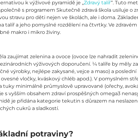
ernativou k výživové pyramidě je „
Zdravý talíř
“. Tuto me
společně s programem Skutečně zdravá škola usiluje o z
ravou stravu pro děti nejen ve školách, ale i doma. Základ
 talíř a jeho pomyslné rozdělení na čtvrtky. Ve zdravém t
bné makro i mikro živiny.
měla zaujímat zelenina a ovoce (ovoce lze nahradit zeleni
ezinárodních výživových doporučení. ¼ talíře by měly zau
čné výrobky, nejlépe zakysané, vejce a maso) a poslední 
ly, ovesné vločky, kváskový chléb apod.). V pomyslném st
a tuky minimálně průmyslově upravované (ořechy, avokádo
leje s vyšším obsahem zdraví prospěšných omega3 nenas
idě je přidána kategorie tekutin s důrazem na neslazen
hých cukrů a sladkostí.
ákladní potraviny?