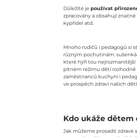
Důležité je
používat přirozen
zpracovány a obsahují značné m
kypřidel atd.
Mnoho rodičů i pedagogů si stě
různým pochutinám: sušenkám
které hýří tou nejrozmanitější 
pitném režimu dětí rozhodně 
zaměstnanců kuchyní i pedagog
ve prospěch zdraví našich dětí
Kdo ukáže dětem 
Jak můžeme prosadit zdravé s