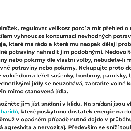
elníček
,
regulovat velikost porcí
a
mít přehled
o 
 cílem vyhnout se konzumaci nevhodných potravin
je, které má rádo a které mu naopak dělají prob
é potraviny nahradit jim podobnými. Nedovolte d
ny nebo pokrmy dle vlastní volby, nebudete-li mí
rávné potraviny nebo pokrmy. Nekupujte proto d
te volně doma ležet sušenky, bonbony, pamlsky, 
jednotlivými jídly se neuzobává, zabraňte volné
vin mimo stanovená jídla.
žněte jim jíst snídani v klidu
. Na snídani jsou 
charidů
, které poskytnou dostatek energie na d
 němuž v opačném případě nutně dojde v průběh
á agresivita a nervozita). Především se sníží t