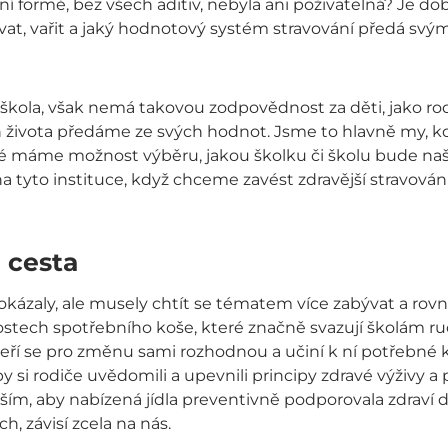
dní formě, bez všech aditiv, nebyla ani poživatelná? Je d
at, vařit a jaký hodnotový systém stravování předá svý
ni škola, však nemá takovou zodpovědnost za děti, jako r
 života předáme ze svých hodnot. Jsme to hlavně my, kd
 také máme možnost výběru, jakou školku či školu bude na
 tyto instituce, když chceme zavést zdravější stravování
e cesta
okázaly, ale musely chtít se tématem více zabývat a rovn
stech spotřebního koše, které značně svazují školám ruce
, kteří se pro změnu sami rozhodnou a učiní k ní potřebné 
by si rodiče uvědomili a upevnili principy zdravé výživy a
ím, aby nabízená jídla preventivně podporovala zdraví d
ch, závisí zcela na nás.