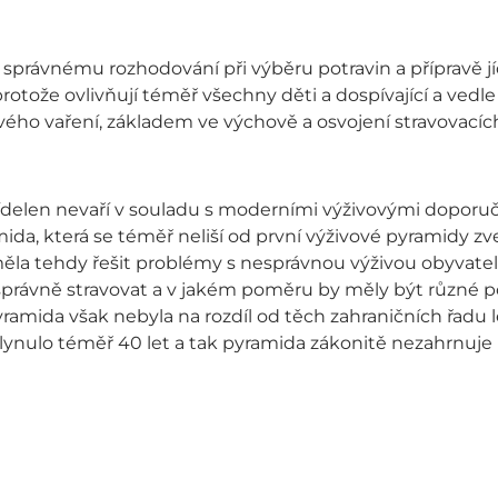
y správnému rozhodování při výběru potravin a přípravě jíd
protože ovlivňují téměř všechny děti a dospívající a ve
ravého vaření, základem ve výchově a osvojení stravovací
 jídelen nevaří v souladu s moderními výživovými doporu
ida, která se téměř neliší od první výživové pyramidy zv
ěla tehdy řešit problémy s nesprávnou výživou obyvatel
 správně stravovat a v jakém poměru by měly být různé po
ramida však nebyla na rozdíl od těch zahraničních řadu 
uplynulo téměř 40 let a tak pyramida zákonitě nezahrnu