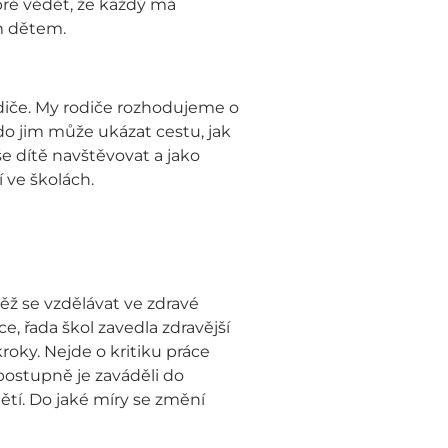
obré vědět, že každý má
m dětem.
odiče. My rodiče rozhodujeme o
o jim může ukázat cestu, jak
še dítě navštěvovat a jako
 ve školách.
ěž se vzdělávat ve zdravé
, řada škol zavedla zdravější
kroky. Nejde o kritiku práce
 postupně je zaváděli do
ětí. Do jaké míry se změní