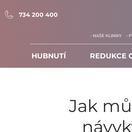
734 200 400
- NAŠE KLINIKY
- 
HUBNUTÍ
REDUKCE C
Jak můž
návyk