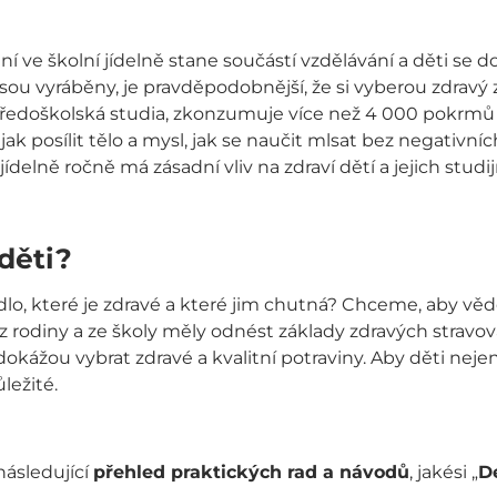
ní ve školní jídelně stane součástí vzdělávání a děti se 
ou vyráběny, je pravděpodobnější, že si vyberou zdravý 
ředoškolská studia, zkonzumuje více než 4 000 pokrmů ve
 jak posílit tělo a mysl, jak se naučit mlsat bez negativní
delně ročně má zásadní vliv na zdraví dětí a jejich studij
děti?
dlo, které je zdravé a které jim chutná? Chceme, aby vědě
 si z rodiny a ze školy měly odnést základy zdravých strav
dokážou vybrat zdravé a kvalitní potraviny. Aby děti nejen
ležité.
ásledující
přehled praktických rad a návodů
, jakési „
D