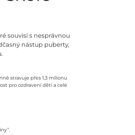
ré souvisí s nesprávnou
ředčasný nástup puberty,
.
ně stravuje přes 1,3 milionu
ost pro ozdravení dětí a celé
iny“.