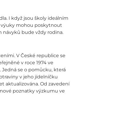
la. I když jsou školy ideálním
dle výuky mohou poskytnout
ch návyků bude vždy rodina.
čeními. V České republice se
eřejněné v roce 1974 ve
. Jedná se o pomůcku, která
traviny v jeho jídelníčku
let aktualizována. Od zavedení
je nové poznatky výzkumu ve