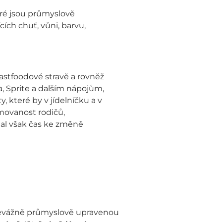
eré jsou průmyslově
ích chuť, vůni, barvu,
fastfoodové stravě a rovněž
 Sprite a dalším nápojům,
, které by v jídelníčku a v
movanost rodičů,
tal však čas ke změně
převážně průmyslově upravenou