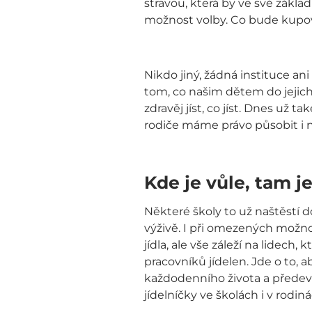
stravou, která by ve své zákla
možnost volby. Co bude kupov
Nikdo jiný, žádná instituce a
tom, co našim dětem do jejich
zdravěj jíst, co jíst. Dnes už
rodiče máme právo působit i na
Kde je vůle, tam j
Některé školy to už naštěstí d
výživě. I při omezených možno
jídla, ale vše záleží na lidech
pracovníků jídelen. Jde o to, a
každodenního života a předevš
jídelníčky ve školách i v rodiná