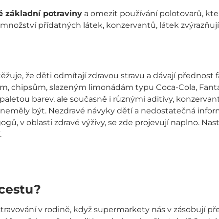
é základní potraviny
a omezit používání polotovarů, kt
nožství přídatných látek, konzervantů, látek zvýrazňujíc
žuje, že děti odmítají zdravou stravu a dávají přednost 
, chipsům, slazeným limonádám typu Coca-Cola, Fanta,
paletou barev, ale současně i různými aditivy, konzervanty
neměly být. Nezdravé návyky dětí a nedostatečná infor
ů, v oblasti zdravé výživy, se zde projevují naplno. Nas
.
cestu?
travování v rodině, když supermarkety nás v zásobují 