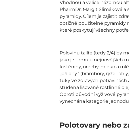
Vhodnou a velice názornou alt
PharmDr. Margit Slimáková a 
pyramidy. Cílem je zajistit zd
obtížně použitelné pyramidy na
které poskytují všechny potře
Polovinu talíře (tedy 2/4) by 
jako je tomu u nejnovějších m
luštěniny, ořechy, mléko a mlé
„přílohy“ (brambory, rýže, jáh
tuky ve zdravých potravinách 
studena lisované rostlinné o
Oproti původní výživové pyram
vynechána kategorie jednoduc
Polotovary nebo z