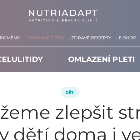
PROMĚNY
- ZAJÍMAVÉ ČTENÍ
- ZDRAVÉ RECEPTY
- E-SHOP
ELULITIDY
OMLAZENÍ PLETI
DĚTI
eme zlepšit st
y dětí doma i ve