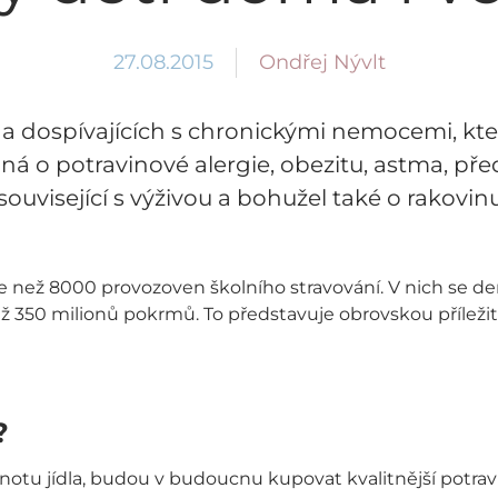
Ondřej Nývlt
27.08.2015
í a dospívajících s chronickými nemocemi, kte
edná o potravinové alergie, obezitu, astma, p
ouvisející s výživou a bohužel také o rakovinu
e než 8000 provozoven školního stravování. V nich se den
než 350 milionů pokrmů. To představuje obrovskou příležit
?
notu jídla, budou v budoucnu kupovat kvalitnější potrav