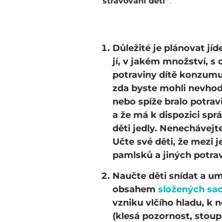
stravování dětí“
:
Důležité je
plánovat jíd
jí, v jakém množství, s
potraviny dítě konzumu
zda byste mohli nevhodn
nebo spíže bralo potravi
a že má k dispozici sp
děti jedly. Nenechávej
Učte své děti, že mezi 
pamlsků a jiných potra
Naučte děti snídat a umo
obsahem
složených sa
vzniku vlčího hladu, k
(klesá pozornost, stoup