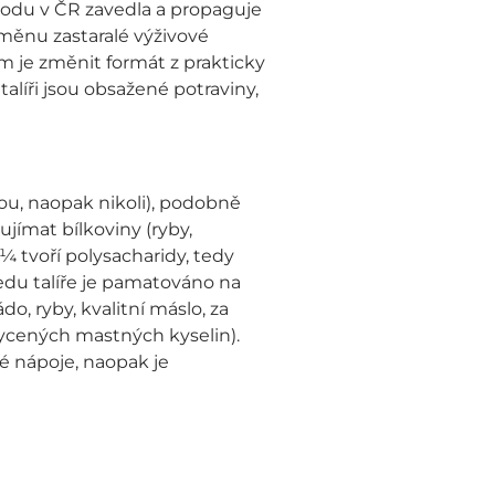
todu v ČR zavedla a propaguje
měnu zastaralé výživové
em je změnit formát z prakticky
alíři jsou obsažené potraviny,
nou, naopak nikoli), podobně
jímat bílkoviny (ryby,
¼ tvoří polysacharidy, tedy
ředu talíře je pamatováno na
, ryby, kvalitní máslo, za
ycených mastných kyselin).
é nápoje, naopak je