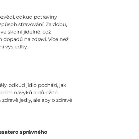
dozvědí, odkud potraviny
způsob stravování. Za dobu,
 školní jídelně, což
ch dopadů na zdraví. Více než
ní výsledky.
ly, odkud jídlo pochází, jak
ovacích návyků a důležité
 zdravě jedly, ale aby o zdravé
esatero správného