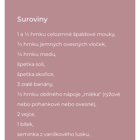
Suroviny
1 a ½ hrnku celozrnné špaldové mouky,
½ hrnku jemných ovesných vloček,
¼ hrnku medu,
špetka soli,
špetka skořice,
3 zralé banány,
½ hrnku obilného nápoje „mléka“ (rýžové
nebo pohankové nebo ovesné),
2 vejce,
1 bílek,
semínka z vanilkového lusku,