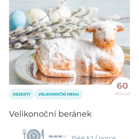
60
minut
DEZERTY
VELIKONOČNÍ MENU
Velikonoční beránek
7
1544 kJ / porce