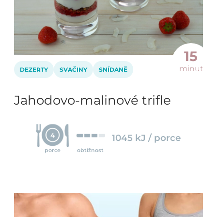
15
minut
DEZERTY
SVAČINY
SNÍDANĚ
Jahodovo-malinové trifle
4
1045 kJ / porce
porce
obtížnost