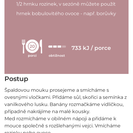
1/2 hrnku rozinek, v sezóně můžete použít
hrnek bobulovitého ovoce - např. borůvky
20
733 kJ / porce
porcí
obtížnost
Postup
Špaldovou mouku prosejeme a smícháme s
ovesnými vločkami. Přidáme sůl, skořici a semínka z
vanilkového lusku. Banány rozmačkáme vidličkou,
případně nakrájíme na malé kousky.
Med rozmícháme v obilném nápoji a přidáme k
mouce společně s rozšlehanými vejci. Vmícháme
rozinky nebo ovoce.