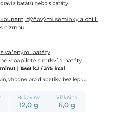
draví z batátů nebo s batáty
kounem, dýňovými semínky a chilli
s cizrnou
 s vařenými batáty
é v papilotě s mrkví a batáty
0 minut
| 1568 kJ / 375 kcal
vin, vhodné pro diabetiky, bez lepku
y
Bílkoviny
Vláknina
12,0 g
6,0 g