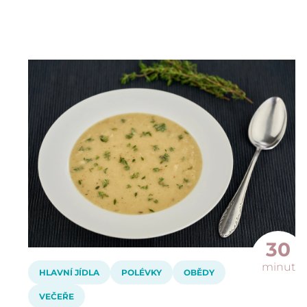
30
minut
HLAVNÍ JÍDLA
POLÉVKY
OBĚDY
VEČEŘE