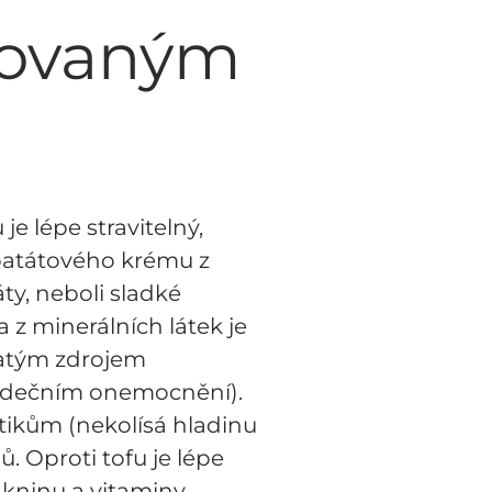
novaným
e lépe stravitelný,
u batátového krému z
ty, neboli sladké
z minerálních látek je
ohatým zdrojem
 srdečním onemocnění).
tikům (nekolísá hladinu
. Oproti tofu je lépe
ákninu a vitaminy.