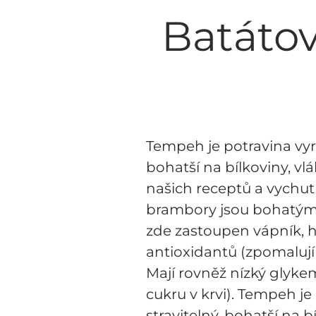
Batáto
Tempeh je potravina vyr
bohatší na bílkoviny, vl
našich receptů a vychutn
brambory jsou bohatým z
zde zastoupen vápník, ho
antioxidantů (zpomalují
Mají rovněž nízký glyke
cukru v krvi). Tempeh je
stravitelný, bohatší na 