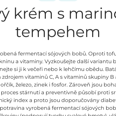
vý krém s mari
tempehem
obená fermentací sójových bobů. Oproti tofu j
ákninu a vitaminy. Vyzkoušejte další variant
ejte si ji k večeři nebo k lehčímu obědu. Batá
drojem vitaminů C, A s vitaminů skupiny B a 
řčík, železo, zinek i fosfor. Zároveň jsou b
 proces stárnutí a preventivně působí proti
mický index a proto jsou doporučovány diabe
 potravina vyrobená fermentací sójových bobů
bílkoviny (podporují tvorbu svalové hmoty), vl