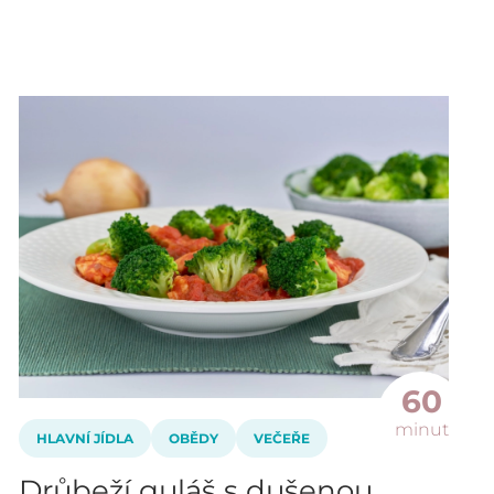
60
minut
HLAVNÍ JÍDLA
OBĚDY
VEČEŘE
Drůbeží guláš s dušenou