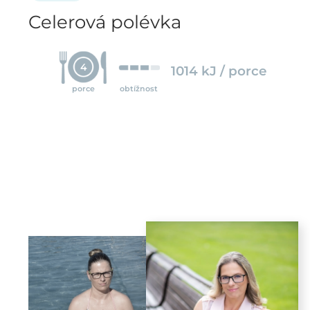
Celerová polévka
4
1014 kJ / porce
porce
obtížnost