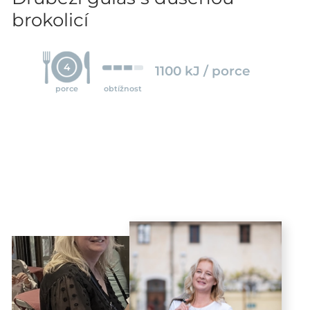
brokolicí
4
1100 kJ / porce
porce
obtížnost