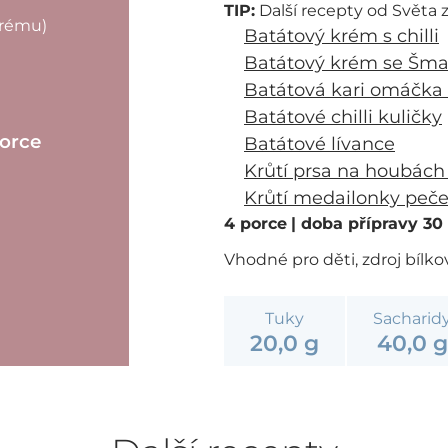
TIP:
Další recepty od Světa z
krému)
Batátový krém s chilli
Batátový krém se Šma
Batátová kari omáčka 
Batátové chilli kuličky
porce
Batátové lívance
Krůtí prsa na houbách
Krůtí medailonky pečen
4 porce
| doba přípravy 3
Vhodné pro děti, zdroj bílko
Tuky
Sacharid
20,0 g
40,0 g