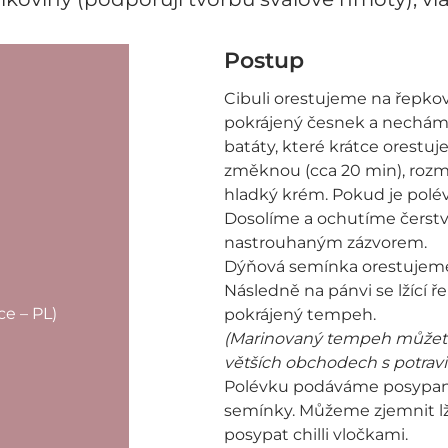
Postup
Cibuli orestujeme na řepkov
pokrájený česnek a necháme
batáty, které krátce orestu
změknou (cca 20 min), roz
hladký krém. Pokud je polév
Dosolíme a ochutíme čers
nastrouhaným zázvorem.
Dýňová semínka orestujeme
Následně na pánvi se lžící 
ce – PL)
pokrájený tempeh.
(Marinovaný tempeh můžete 
větších obchodech s potravi
Polévku podáváme posypa
semínky. Můžeme zjemnit lž
posypat chilli vločkami.