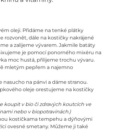
ém oleji. Přidáme na tenké plátky
 rozvonět, dále na kostičky nakrájené
jeme a zalijeme vývarem. Jakmile batáty
mixujeme je pomocí ponorného mixéru na
ka moc hustá, přilijeme trochu vývaru.
tvě mletým pepřem a najemno
 nasucho na pánvi a dáme stranou.
řepkového oleje orestujeme na kostičky
koupit v bio či zdravých koutcích ve
nami nebo v biopotravinách.)
nou kostičkama tempehu a dýňovými
ící ovesné smetany. Můžeme ji také