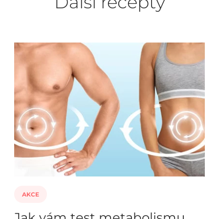
Další recepty
AKCE
Jak vám test metabolismu