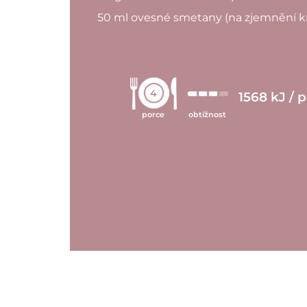
50 ml ovesné smetany (na zjemnění 
4
1568 kJ / 
porce
obtížnost