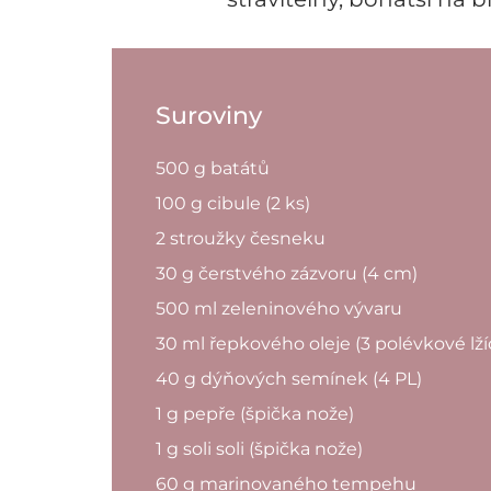
Suroviny
500 g batátů
100 g cibule (2 ks)
2 stroužky česneku
30 g čerstvého zázvoru (4 cm)
500 ml zeleninového vývaru
30 ml řepkového oleje (3 polévkové lží
40 g dýňových semínek (4 PL)
1 g pepře (špička nože)
1 g soli soli (špička nože)
60 g marinovaného tempehu