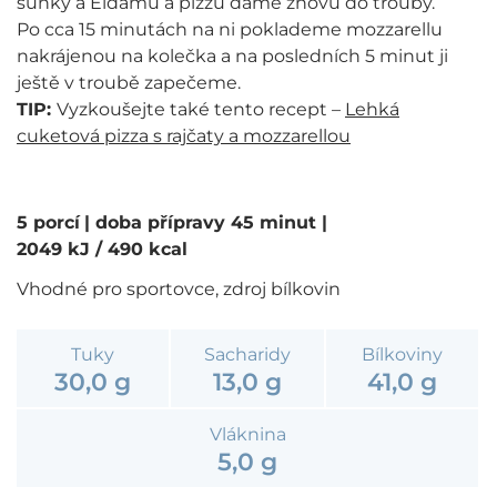
šunky a Eidamu a pizzu dáme znovu do trouby.
Po cca 15 minutách na ni poklademe mozzarellu
nakrájenou na kolečka a na posledních 5 minut ji
ještě v troubě zapečeme.
TIP:
Vyzkoušejte také tento recept –
Lehká
cuketová pizza s rajčaty a mozzarellou
5 porcí
| doba přípravy 45 minut
|
2049 kJ / 490 kcal
Vhodné pro sportovce, zdroj bílkovin
Tuky
Sacharidy
Bílkoviny
30,0 g
13,0 g
41,0 g
Vláknina
5,0 g