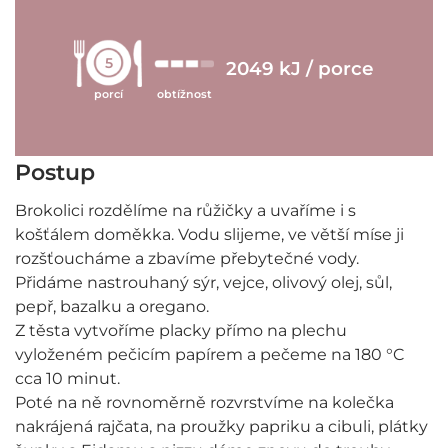
5
2049 kJ / porce
porcí
obtížnost
Postup
Brokolici rozdělíme na růžičky a uvaříme i s
košťálem doměkka. Vodu slijeme, ve větší míse ji
rozšťoucháme a zbavíme přebytečné vody.
Přidáme nastrouhaný sýr, vejce, olivový olej, sůl,
pepř, bazalku a oregano.
Z těsta vytvoříme placky přímo na plechu
vyloženém pečicím papírem a pečeme na 180 °C
cca 10 minut.
Poté na ně rovnoměrně rozvrstvíme na kolečka
nakrájená rajčata, na proužky papriku a cibuli, plátky