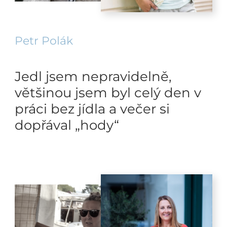
Petr Polák
Jedl jsem nepravidelně,
většinou jsem byl celý den v
práci bez jídla a večer si
dopřával „hody“