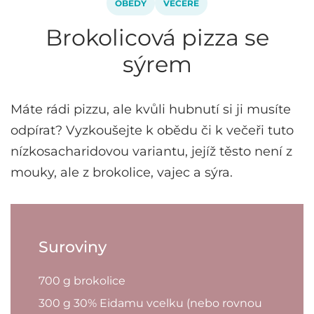
OBĚDY
VEČEŘE
Brokolicová pizza se
sýrem
Máte rádi pizzu, ale kvůli hubnutí si ji musíte
odpírat? Vyzkoušejte k obědu či k večeři tuto
nízkosacharidovou variantu, jejíž těsto není z
mouky, ale z brokolice, vajec a sýra.
Suroviny
700 g brokolice
300 g 30% Eidamu vcelku (nebo rovnou