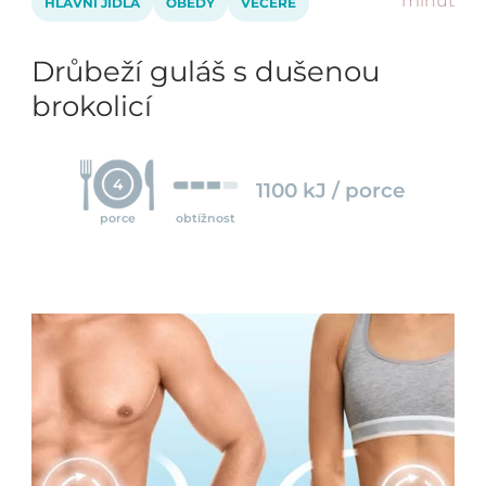
minut
HLAVNÍ JÍDLA
OBĚDY
VEČEŘE
Drůbeží guláš s dušenou
brokolicí
4
1100 kJ / porce
porce
obtížnost