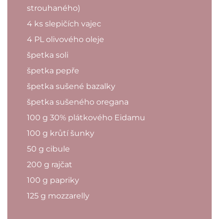
strouhaného)
4 ks slepičích vajec
4 PL olivového oleje
špetka soli
špetka pepře
špetka sušené bazalky
špetka sušeného oregana
100 g 30% plátkového Eidamu
100 g krůtí šunky
50 g cibule
200 g rajčat
100 g papriky
125 g mozzarelly