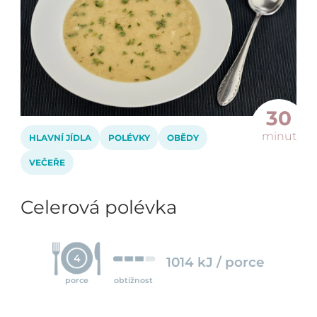
30
minut
HLAVNÍ JÍDLA
POLÉVKY
OBĚDY
VEČEŘE
Celerová polévka
4
1014 kJ / porce
porce
obtížnost