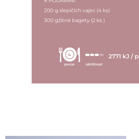
K PODÁVÁNÍ
200 g slepičích vajec (4 ks)
300 gžitné bagety (2 ks )
4
2771 kJ / 
porce
obtížnost