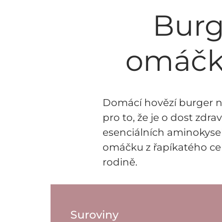
Burg
omáčko
Domácí hovězí burger na
pro to, že je o dost zdr
esenciálních aminokyseli
omáčku z řapíkatého cel
rodině.
Suroviny