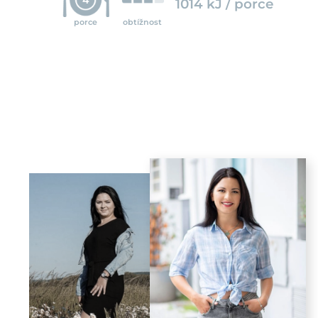
1014 kJ / porce
porce
obtížnost