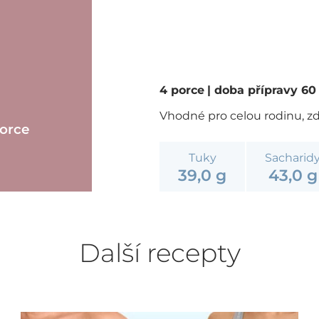
4 porce
| doba přípravy 6
Vhodné pro celou rodinu, zd
porce
Tuky
Sacharid
39,0 g
43,0 g
Další recepty