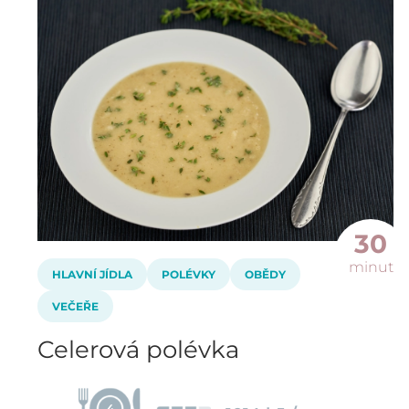
30
minut
HLAVNÍ JÍDLA
POLÉVKY
OBĚDY
VEČEŘE
Celerová polévka
4