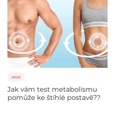
AKCE
Jak vám test metabolismu
pomůže ke štíhlé postavě??