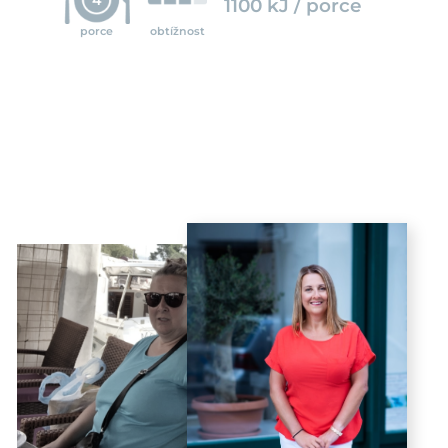
1100 kJ / porce
porce
obtížnost