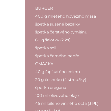
BURGER
400 g mletého hovězího masa
špetka sušené bazalky
špetka čerstvého tymiánu
60 g šalotky (2 ks)
špetka soli
špetka černého pepře
OMÁČKA
40 g řapíkatého celeru
20 g česneku (4 stroužky)
špetka oregana
100 ml olivového oleje
45 ml bílého vinného octa (3 PL)