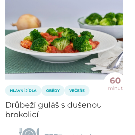
60
minut
HLAVNÍ JÍDLA
OBĚDY
VEČEŘE
Drůbeží guláš s dušenou
brokolicí
4