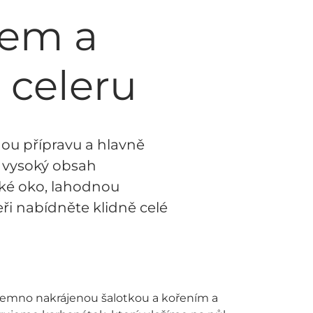
kem a
 celeru
hou přípravu a hlavně
á vysoký obsah
lské oko, lahodnou
ři nabídněte klidně celé
emno nakrájenou šalotkou a kořením a