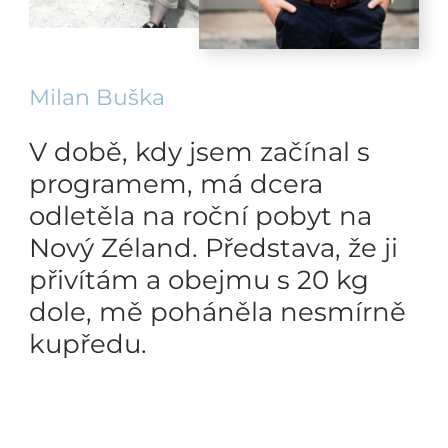
Milan Buška
V době, kdy jsem začínal s
programem, má dcera
odletěla na roční pobyt na
Nový Zéland. Představa, že ji
přivítám a obejmu s 20 kg
dole, mě poháněla nesmírně
kupředu.