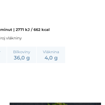
0 minut
| 2771 kJ / 662 kcal
roj vlákniny
y
Bílkoviny
Vláknina
36,0 g
4,0 g