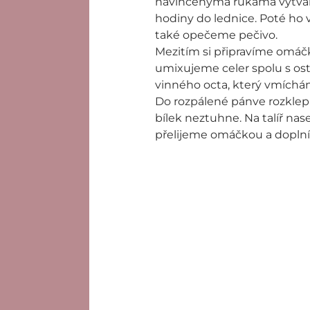
navlhčenýma rukama vytvar
hodiny do lednice. Poté ho 
také opečeme pečivo.
Mezitím si připravíme omáč
umixujeme celer spolu s o
vinného octa, který vmích
Do rozpálené pánve rozklep
bílek neztuhne. Na talíř na
přelijeme omáčkou a dopl