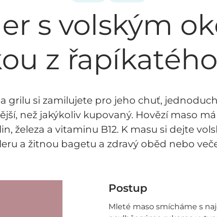
er s volským o
u z řapíkatého
 grilu si zamilujete pro jeho chuť, jednoduc
avější, než jakýkoliv kupovaný. Hovězí maso m
n, železa a vitaminu B12. K masu si dejte vo
eru a žitnou bagetu a zdravý oběd nebo veče
Postup
Mleté maso smícháme s naj