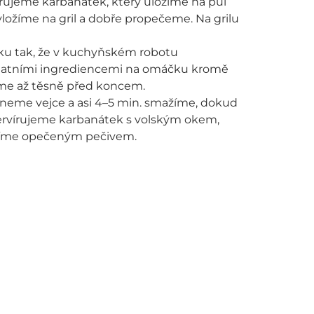
ujeme karbanátek, který uložíme na půl
vložíme na gril a dobře propečeme. Na grilu
ku tak, že v kuchyňském robotu
statními ingrediencemi na omáčku kromě
áme až těsně před koncem.
neme vejce a asi 4–5 min. smažíme, dokud
servírujeme karbanátek s volským okem,
níme opečeným pečivem.