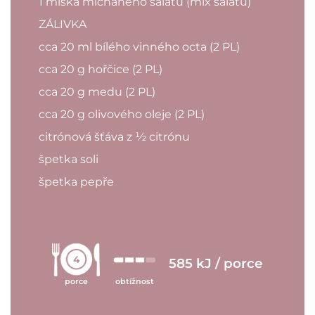
1 miska míchaného salátu (mix salátů)
ZÁLIVKA
cca 20 ml bílého vinného octa (2 PL)
cca 20 g hořčice (2 PL)
cca 20 g medu (2 PL)
cca 20 g olivového oleje (2 PL)
citrónová šťáva z ½ citrónu
špetka soli
špetka pepře
4
585 kJ / porce
porce
obtížnost