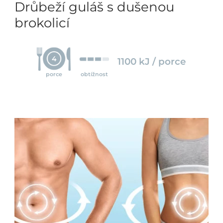
Drůbeží guláš s dušenou
brokolicí
4
1100 kJ / porce
porce
obtížnost