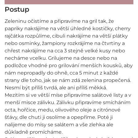
Postup
Zeleninu očistíme a připravíme na gril tak, že
papriky nakrájíme na větší úhledné kostičky, cherry
rajčátka rozpůlíme, cibuli nakrájíme na větší plátky
nebo osminky, žampiony rozkrájíme na čtvrtiny a
chřest nakrájíme na cca 3 stejně velké kusy nebo
necháme vcelku. Grilujeme na desce nebo na
podložce vhodné pro grilování menších kousků, aby
nám nepropadly do ohně, cca 5 minut z každé
strany dle toho, jak se nám zdá zelenina propečená.
Nesmí být příliš tvrdá, ale ani příliš měkká.
Mezitím si ve větší míse připravíme salátové listy a v
menší misce zálivku. Zálivku připravíme smícháním
octa, hořčice, medu, olivového oleje a citrónové
šťávy, dle chuti ji osolíme a opepříme. Poté ji
nalijeme do mísy se salátem a vše zlehka ale
důkladně promícháme.