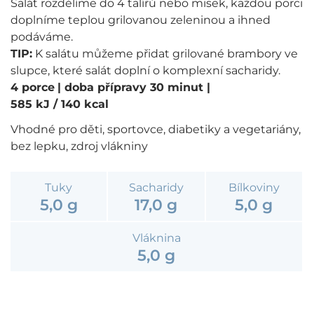
Salát rozdělíme do 4 talířů nebo misek, každou porci
doplníme teplou grilovanou zeleninou a ihned
podáváme.
TIP:
K salátu můžeme přidat grilované brambory ve
slupce, které salát doplní o komplexní sacharidy.
4 porce
| doba přípravy 30 minut
|
585 kJ / 140 kcal
Vhodné pro děti, sportovce, diabetiky a vegetariány,
bez lepku, zdroj vlákniny
Tuky
Sacharidy
Bílkoviny
5,0 g
17,0 g
5,0 g
Vláknina
5,0 g