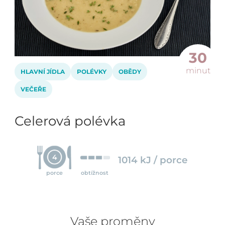
30
minut
HLAVNÍ JÍDLA
POLÉVKY
OBĚDY
VEČEŘE
Celerová polévka
4
1014 kJ / porce
porce
obtížnost
Vaše proměny