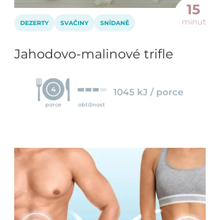
15
minut
DEZERTY
SVAČINY
SNÍDANĚ
Jahodovo-malinové trifle
4
1045 kJ / porce
porce
obtížnost