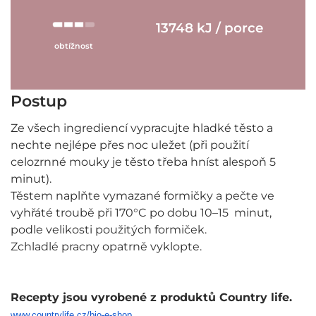
13748 kJ / porce
obtížnost
Postup
Ze všech ingrediencí vypracujte hladké těsto a
nechte nejlépe přes noc uležet (při použití
celozrnné mouky je těsto třeba hníst alespoň 5
minut).
Těstem naplňte vymazané formičky a pečte ve
vyhřáté troubě při 170°C po dobu 10–15 minut,
podle velikosti použitých formiček.
Zchladlé pracny opatrně vyklopte.
Recepty jsou vyrobené z produktů Country life.
www.countrylife.cz/bio-e-shop