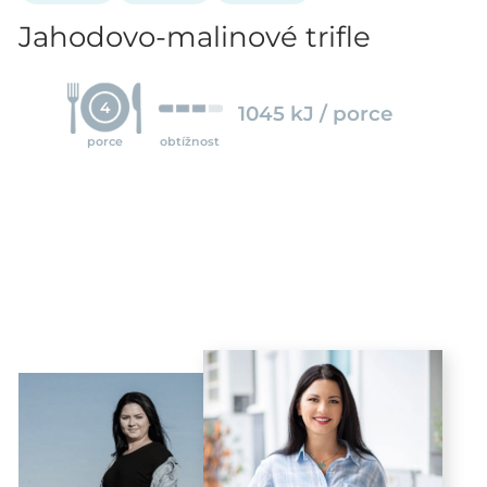
Jahodovo-malinové trifle
4
1045 kJ / porce
porce
obtížnost