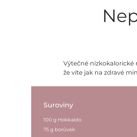
Nep
Výtečné nízkokalorické m
že víte jak na zdravé min
Suroviny
100 g Hokkaido
75 g borůvek