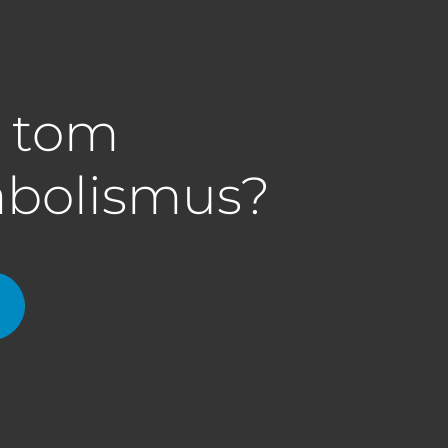
a tom
abolismus?