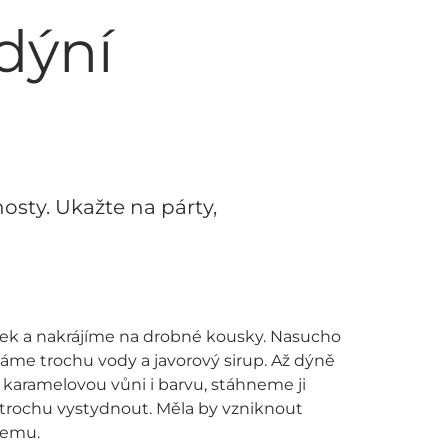
dýní
hosty. Ukažte na párty,
rek a nakrájíme na drobné kousky. Nasucho
idáme trochu vody a javorový sirup. Až dýně
karamelovou vůni i barvu, stáhneme ji
 trochu vystydnout. Měla by vzniknout
žemu.