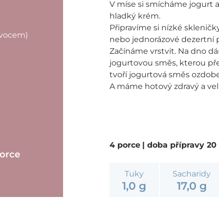
V míse si smícháme jogurt 
hladký krém.
Připravíme si nízké sklenič
ovocem)
nebo jednorázové dezertní 
Začínáme vrstvit. Na dno dá
jogurtovou směs, kterou př
tvoří jogurtová směs ozdo
A máme hotový zdravý a velm
4 porce
| doba přípravy 2
porce
Tuky
Sacharidy
1,0 g
17,0 g