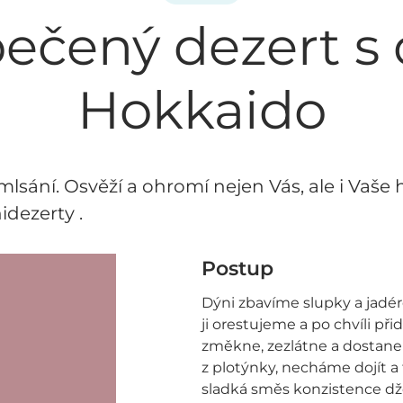
ečený dezert s 
Hokkaido
lsání. Osvěží a ohromí nejen Vás, ale i Vaše 
idezerty .
Postup
Dýni zbavíme slupky a jadé
ji orestujeme a po chvíli př
změkne, zezlátne a dostane 
z plotýnky, necháme dojít a
sladká směs konzistence d