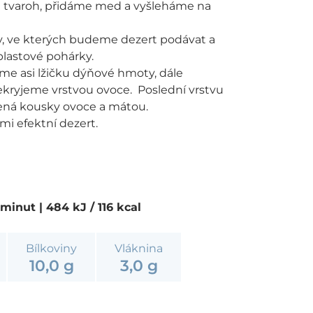
a tvaroh, přidáme med a vyšleháme na
ky, ve kterých budeme dezert podávat a
plastové pohárky.
me asi lžičku dýňové hmoty, dále
ekryjeme vrstvou ovoce. Poslední vrstvu
bená kousky ovoce a mátou.
i efektní dezert.
0 minut
| 484 kJ / 116 kcal
Bílkoviny
Vláknina
10,0 g
3,0 g