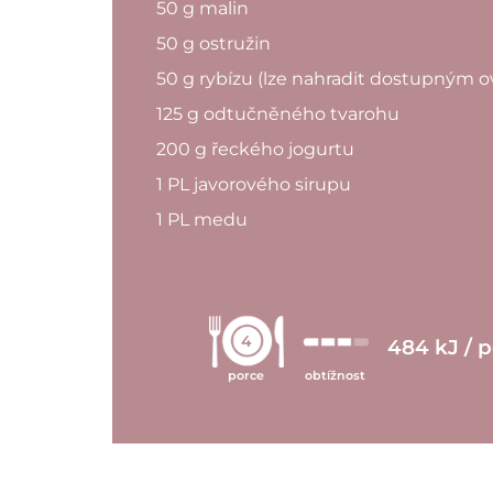
50 g malin
50 g ostružin
50 g rybízu (lze nahradit dostupným 
125 g odtučněného tvarohu
200 g řeckého jogurtu
1 PL javorového sirupu
1 PL medu
4
484 kJ / 
porce
obtížnost