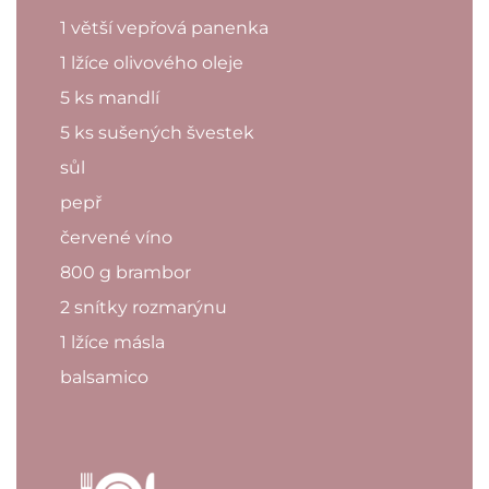
1 větší vepřová panenka
1 lžíce olivového oleje
5 ks mandlí
5 ks sušených švestek
sůl
pepř
červené víno
800 g brambor
2 snítky rozmarýnu
1 lžíce másla
balsamico