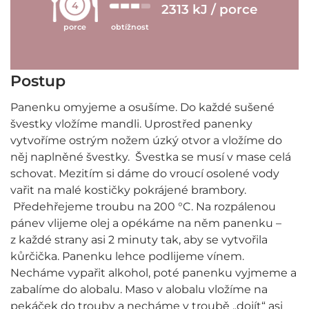
4
2313 kJ / porce
porce
obtížnost
Postup
Panenku omyjeme a osušíme. Do každé sušené
švestky vložíme mandli. Uprostřed panenky
vytvoříme ostrým nožem úzký otvor a vložíme do
něj naplněné švestky. Švestka se musí v mase celá
schovat. Mezitím si dáme do vroucí osolené vody
vařit na malé kostičky pokrájené brambory.
Předehřejeme troubu na 200 °C. Na rozpálenou
pánev vlijeme olej a opékáme na něm panenku –
z každé strany asi 2 minuty tak, aby se vytvořila
kůrčička. Panenku lehce podlijeme vínem.
Necháme vypařit alkohol, poté panenku vyjmeme a
zabalíme do alobalu. Maso v alobalu vložíme na
pekáček do trouby a necháme v troubě „dojít“ asi