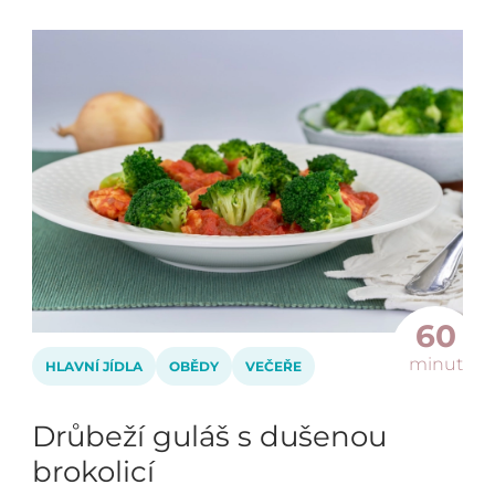
60
minut
HLAVNÍ JÍDLA
OBĚDY
VEČEŘE
Drůbeží guláš s dušenou
brokolicí