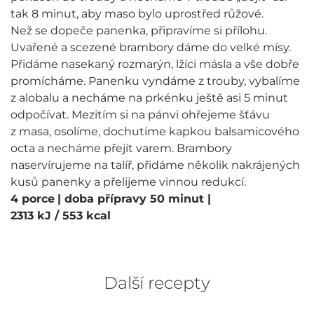
tak 8 minut, aby maso bylo uprostřed růžové.
Než se dopeče panenka, připravíme si přílohu.
Uvařené a scezené brambory dáme do velké mísy.
Přidáme nasekaný rozmarýn, lžíci másla a vše dobře
promícháme. Panenku vyndáme z trouby, vybalíme
z alobalu a necháme na prkénku ještě asi 5 minut
odpočívat. Mezitím si na pánvi ohřejeme šťávu
z masa, osolíme, dochutíme kapkou balsamicového
octa a necháme přejít varem. Brambory
naservírujeme na talíř, přidáme několik nakrájených
kusů panenky a přelijeme vinnou redukcí.
4 porce
| doba přípravy 50 minut
|
2313 kJ / 553 kcal
Další recepty