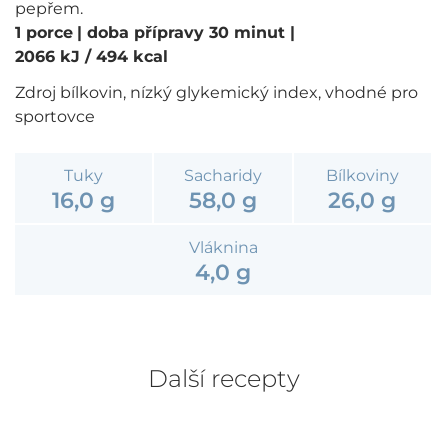
pepřem.
1 porce
| doba přípravy 30 minut
|
2066 kJ / 494 kcal
Zdroj bílkovin, nízký glykemický index, vhodné pro
sportovce
Tuky
Sacharidy
Bílkoviny
16,0 g
58,0 g
26,0 g
Vláknina
4,0 g
Další recepty