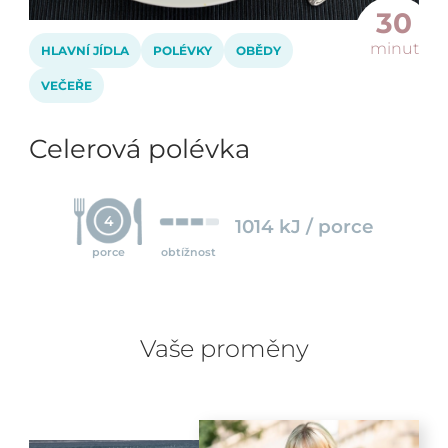
30
minut
HLAVNÍ JÍDLA
POLÉVKY
OBĚDY
VEČEŘE
Celerová polévka
4
1014 kJ / porce
porce
obtížnost
Vaše proměny