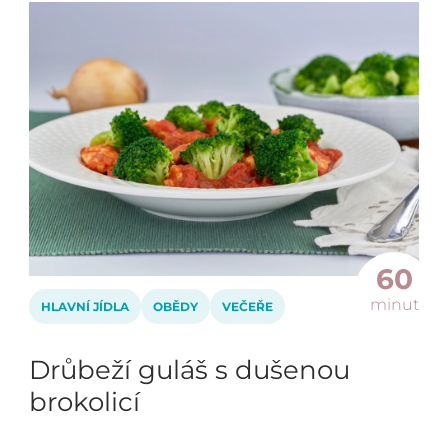
60
minut
HLAVNÍ JÍDLA
OBĚDY
VEČEŘE
Drůbeží guláš s dušenou
brokolicí