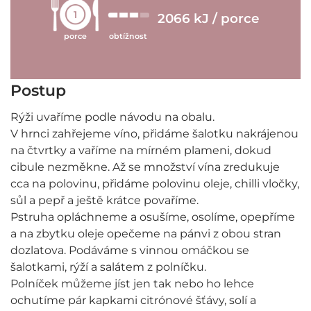
1
2066 kJ / porce
porce
obtížnost
Postup
Rýži uvaříme podle návodu na obalu.
V hrnci zahřejeme víno, přidáme šalotku nakrájenou
na čtvrtky a vaříme na mírném plameni, dokud
cibule nezměkne. Až se množství vína zredukuje
cca na polovinu, přidáme polovinu oleje, chilli vločky,
sůl a pepř a ještě krátce povaříme.
Pstruha opláchneme a osušíme, osolíme, opepříme
a na zbytku oleje opečeme na pánvi z obou stran
dozlatova. Podáváme s vinnou omáčkou se
šalotkami, rýží a salátem z polníčku.
Polníček můžeme jíst jen tak nebo ho lehce
ochutíme pár kapkami citrónové šťávy, solí a