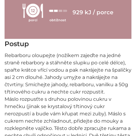
12
929 kJ / porce
porcí
obtížnost
Postup
Rebarboru oloupejte (nožíkem zajeďte na jedné
straně rebarbory a stáhněte slupku po celé délce),
spařte krátce vřící vodou a pak nakrájejte na špalíčky
asi 2 cm dlouhé. Jahody umyjte a nakrájejte na
čtvrtiny. Smíchejte jahody, rebarboru, vanilku a 50g
třtinového cukru a nechte cukr rozpustit.
Máslo rozpusťte s druhou polovinou cukru v
hrnečku (jinak se krystalový třtinový cukr
nerozpustí a bude vám křupat mezi zuby). Máslo s
cukrem nechte zchladnout, přidejte do mouky a
rozklepněte vajíčko. Těsto dobře zpracujte rukama a
nechte chvíli odpočinout v lednici. Dvě třetiny těsta