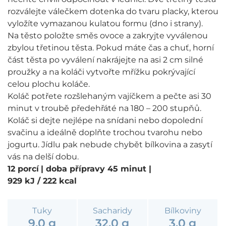
rozválejte válečkem dotenka do tvaru placky, kterou
vyložíte vymazanou kulatou formu (dno i strany).
Na těsto položte směs ovoce a zakryjte vyválenou
zbylou třetinou těsta. Pokud máte čas a chuť, horní
část těsta po vyválení nakrájejte na asi 2 cm silné
proužky a na koláči vytvořte mřížku pokrývající
celou plochu koláče.
Koláč potřete rozšlehaným vajíčkem a pečte asi 30
minut v troubě předehřáté na 180 – 200 stupňů.
Koláč si dejte nejlépe na snídani nebo dopolední
svačinu a ideálně doplňte trochou tvarohu nebo
jogurtu. Jídlu pak nebude chybět bílkovina a zasytí
vás na delší dobu.
12 porcí
| doba přípravy 45 minut
|
929 kJ / 222 kcal
Tuky
Sacharidy
Bílkoviny
9,0 g
32,0 g
3,0 g