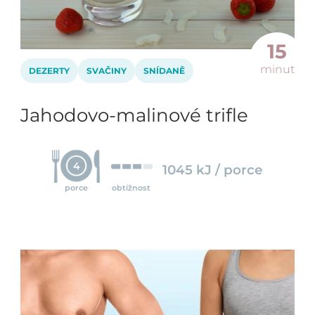
15
minut
DEZERTY
SVAČINY
SNÍDANĚ
Jahodovo-malinové trifle
4
1045 kJ / porce
porce
obtížnost