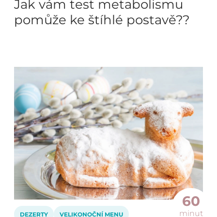
Jak vám test metabolismu
pomůže ke štíhlé postavě??
60
minut
DEZERTY
VELIKONOČNÍ MENU