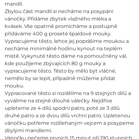
mandlí.
Zbylou část mandlí si necháme na posypání
vánočky. Přidáme zbytek vlažného mléka a
kvásek. Vše opatrně promícháme a postupně
přidáváme 400 g proseté špaldové mouky.
Vypracujeme těsto, lehce jej poprášíme moukou a
necháme minimálně hodinu kynout na teplém
místě. Vykynuté těsto dáme na pomoučněný vál,
kde použijeme zbývajících 80 g mouky a
vypracujeme těsto. Těsto by mělo být vláčné,
nemělo by se lepit, případně můžeme přidat
mouku.
Vypracované těsto si rozdělíme na 9 stejných dílů a
vyválíme na stejně dlouhé válečky. Nejdříve
upleteme ze 4 dílů spodní patro, poté ze 3 dílů
druhé patro a ze dvou dílů vrchní patro. Upletenou
vánočku potřeme rozšlehaným vejcem a posypeme
zbylými mandlemi.
Vánočku pečeme prvních 15 minut při 190 stupních,