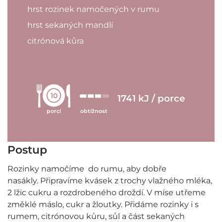
hrst rozinek namočených v rumu
hrst sekaných mandlí
citrónová kůra
10
1741 kJ / porce
porcí
obtížnost
Postup
Rozinky namočíme do rumu, aby dobře
nasákly. Připravíme kvásek z trochy vlažného mléka,
2 lžic cukru a rozdrobeného droždí. V míse utřeme
změklé máslo, cukr a žloutky. Přidáme rozinky i s
rumem, citrónovou kůru, sůl a část sekaných