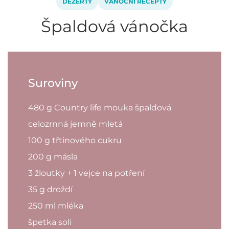
DEZERTY
VÁNOČNÍ RECEPTY
Špaldová vánočka
Suroviny
480 g Country life mouka špaldová
celozrnná jemně mletá
100 g třtinového cukru
200 g másla
3 žloutky + 1 vejce na potření
35 g droždí
250 ml mléka
špetka soli