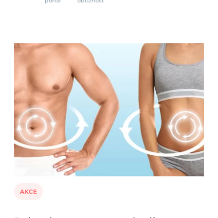
porce
obtížnost
AKCE