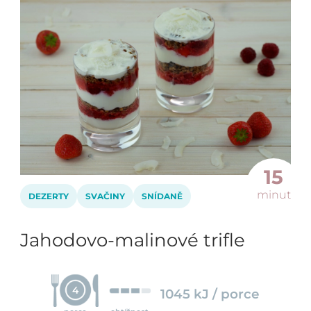
15
minut
DEZERTY
SVAČINY
SNÍDANĚ
Jahodovo-malinové trifle
4
1045 kJ / porce