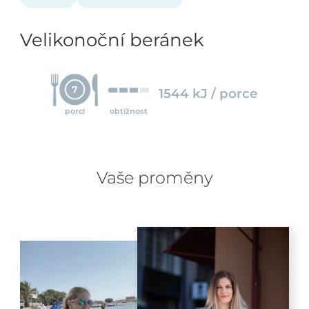
Velikonoční beránek
7
1544 kJ / porce
porcí
obtížnost
Vaše proměny