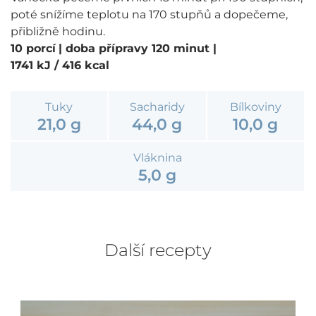
poté snížíme teplotu na 170 stupňů a dopečeme,
přibližně hodinu.
10 porcí
| doba přípravy 120 minut
|
1741 kJ / 416 kcal
Tuky
Sacharidy
Bílkoviny
21,0 g
44,0 g
10,0 g
Vláknina
5,0 g
Další recepty