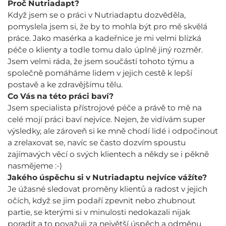
Proč Nutriadapt?
Když jsem se o práci v Nutriadaptu dozvěděla,
pomyslela jsem si, že by to mohla být pro mě skvělá
práce. Jako masérka a kadeřnice je mi velmi blízká
péče o klienty a todle tomu dalo úplně jiný rozměr.
Jsem velmi ráda, že jsem součástí tohoto týmu a
společně pomáháme lidem v jejich cestě k lepší
postavě a ke zdravějšímu tělu.
Co Vás na této práci baví?
Jsem specialista přístrojové péče a právě to mě na
celé mojí práci baví nejvíce. Nejen, že vidívám super
výsledky, ale zároveň si ke mně chodí lidé i odpočinout
a zrelaxovat se, navíc se často dozvím spoustu
zajímavých věcí o svých klientech a někdy se i pěkně
nasmějeme :-)
Jakého úspěchu si v Nutriadaptu nejvíce vážíte?
Je úžasné sledovat proměny klientů a radost v jejich
očích, když se jim podaří zpevnit nebo zhubnout
partie, se kterými si v minulosti nedokazali nijak
poradit a to považuji za největší úspěch a odměnu