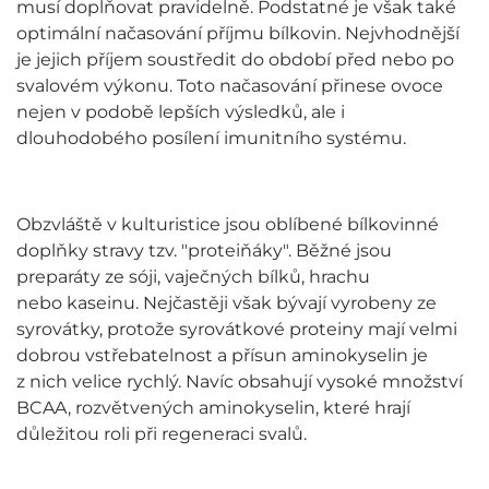
musí doplňovat pravidelně. Podstatné je však také
optimální načasování příjmu bílkovin. Nejvhodnější
je jejich příjem soustředit do období před nebo po
svalovém výkonu. Toto načasování přinese ovoce
nejen v podobě lepších výsledků, ale i
dlouhodobého posílení imunitního systému.
Obzvláště v kulturistice jsou oblíbené bílkovinné
doplňky stravy tzv. "proteiňáky". Běžné jsou
preparáty ze sóji, vaječných bílků, hrachu
nebo kaseinu. Nejčastěji však bývají vyrobeny ze
syrovátky, protože syrovátkové proteiny mají velmi
dobrou vstřebatelnost a přísun aminokyselin je
z nich velice rychlý. Navíc obsahují vysoké množství
BCAA, rozvětvených aminokyselin, které hrají
důležitou roli při regeneraci svalů.