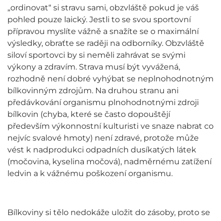
„ordinovat“ si stravu sami, obzvláště pokud je váš
pohled pouze laický. Jestli to se svou sportovní
přípravou myslíte vážně a snažíte se o maximální
výsledky, obraťte se raději na odborníky. Obzvláště
siloví sportovci by si neměli zahrávat se svými
výkony a zdravím. Strava musí být vyvážená,
rozhodně není dobré vyhýbat se neplnohodnotným
bílkovinným zdrojům. Na druhou stranu ani
předávkování organismu plnohodnotnými zdroji
bílkovin (chyba, které se často dopouštějí
především výkonnostní kulturisti ve snaze nabrat co
nejvíc svalové hmoty) není zdravé, protože může
vést k nadprodukci odpadních dusíkatých látek
(močovina, kyselina močová), nadměrnému zatížení
ledvin a k vážnému poškození organismu.
Bílkoviny si tělo nedokáže uložit do zásoby, proto se