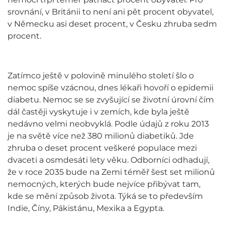
srovnání, v Británii to není ani pět procent obyvatel,
v Německu asi deset procent, v Česku zhruba sedm
procent.
Zatímco ještě v polovině minulého století šlo o
nemoc spíše vzácnou, dnes lékaři hovoří o epidemii
diabetu. Nemoc se se zvyšující se životní úrovní čím
dál častěji vyskytuje i v zemích, kde byla ještě
nedávno velmi neobvyklá. Podle údajů z roku 2013
je na světě více než 380 milionů diabetiků. Jde
zhruba o deset procent veškeré populace mezi
dvaceti a osmdesáti lety věku. Odborníci odhadují,
že v roce 2035 bude na Zemi téměř šest set milionů
nemocných, kterých bude nejvíce přibývat tam,
kde se mění způsob života. Týká se to především
Indie, Číny, Pákistánu, Mexika a Egypta.