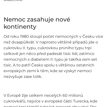
Nemoc zasahuje nové
kontinenty
Od roku 1980 stoupl počet nemocných v Česku více
než dvaapůlkrát. V naprosto většině případů jde o
cukrovku II. typu, cukrovkou prvního typu trpí
celkově jen něco před padesát tisíc lidí, zatímco
nemocných s diabetem II. typu je takřka osm set
tisíc. A to patří Česko spolu s většinou ostatních
evropských zemí k těm, kde se výskyt nemoci
nezvyšuje zase tolik.
V Evropě žije celkem necelých 60 milionů
cukrovkářů, nejvíce v evropské části Turecka, kde
nemocí trpí téměř patnáct procent obyvatel. Pro