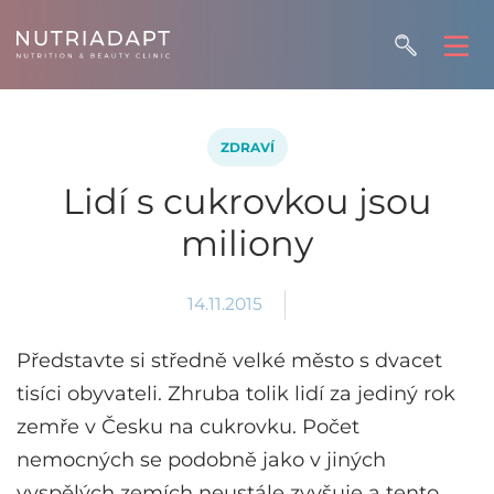
ZDRAVÍ
Lidí s cukrovkou jsou
miliony
14.11.2015
Představte si středně velké město s dvacet
tisíci obyvateli. Zhruba tolik lidí za jediný rok
zemře v Česku na cukrovku. Počet
nemocných se podobně jako v jiných
vyspělých zemích neustále zvyšuje a tento