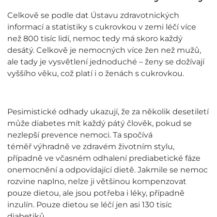
Celkově se podle dat Ústavu zdravotnických
informací a statistiky s cukrovkou v zemi léčí více
než 800 tisíc lidí, nemoc tedy má skoro každý
desátý. Celkově je nemocných více žen než mužů,
ale tady je vysvětlení jednoduché – ženy se dožívají
vyššího věku, což platí i o ženách s cukrovkou.
Pesimistické odhady ukazují, že za několik desetiletí
může diabetes mít každý pátý člověk, pokud se
nezlepší prevence nemoci. Ta spočívá
téměř výhradně ve zdravém životním stylu,
případně ve včasném odhalení prediabetické fáze
onemocnění a odpovídající dietě. Jakmile se nemoc
rozvine naplno, nelze ji většinou kompenzovat
pouze dietou, ale jsou potřeba i léky, případně
inzulín. Pouze dietou se léčí jen asi 130 tisíc
diabetiků.