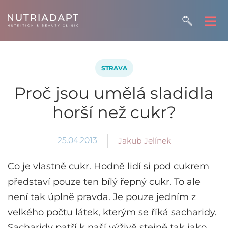
STRAVA
Proč jsou umělá sladidla
horší než cukr?
25.04.2013
Jakub Jelínek
Co je vlastně cukr. Hodně lidí si pod cukrem
představí pouze ten bílý řepný cukr. To ale
není tak úplně pravda. Je pouze jedním z
velkého počtu látek, kterým se říká sacharidy.
Sacharidy patří k naší výživě stejně tak jako