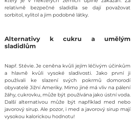
který je v některých zemích úplně zakázán. Za
relativně bezpečné sladidla se dají považovat
sorbitol, xylitol a jim podobné látky.
Alternativy k cukru a umělým
sladidlům
Např. Stévie. Je ceněna kvůli jejím léčivým účinkům
a hlavně kvůli vysoké sladivosti. Jako první ji
používali ke slazení svých pokrmů domorodí
obyvatelé Jižní Ameriky. Mimo jiné má vliv na pálení
žáhy, cukrovku, může být používána jako ústní voda.
Další alternativou může být například med nebo
javorový sirup. Ale pozor, i med a javorový sirup mají
vysokou kalorickou hodnotu!