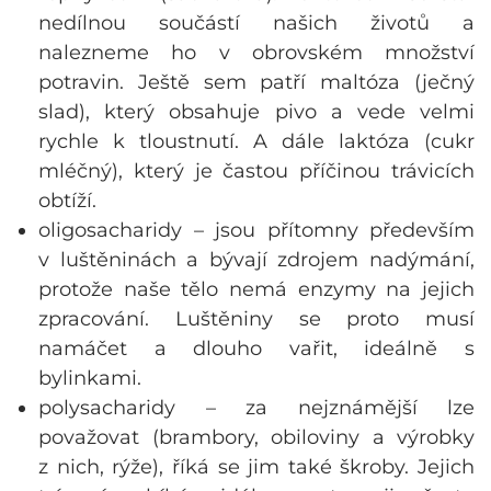
nedílnou součástí našich životů a
nalezneme ho v obrovském množství
potravin. Ještě sem patří maltóza (ječný
slad), který obsahuje pivo a vede velmi
rychle k tloustnutí. A dále laktóza (cukr
mléčný), který je častou příčinou trávicích
obtíží.
oligosacharidy – jsou přítomny především
v luštěninách a bývají zdrojem nadýmání,
protože naše tělo nemá enzymy na jejich
zpracování. Luštěniny se proto musí
namáčet a dlouho vařit, ideálně s
bylinkami.
polysacharidy – za nejznámější lze
považovat (brambory, obiloviny a výrobky
z nich, rýže), říká se jim také škroby. Jejich