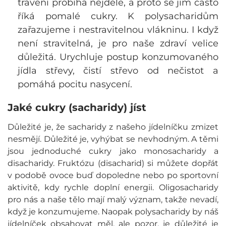
trávení probíhá nejdéle, a proto se jim často
říká pomalé cukry. K polysacharidům
zařazujeme i nestravitelnou vlákninu. I když
není stravitelná, je pro naše zdraví velice
důležitá. Urychluje postup konzumovaného
jídla střevy, čistí střevo od nečistot a
pomáhá pocitu nasycení.
Jaké cukry (sacharidy) jíst
Důležité je, že sacharidy z našeho jídelníčku zmizet
nesmějí. Důležité je, vyhýbat se nevhodným. A těmi
jsou jednoduché cukry jako monosacharidy a
disacharidy. Fruktózu (disacharid) si můžete dopřát
v podobě ovoce buď dopoledne nebo po sportovní
aktivitě, kdy rychle doplní energii. Oligosacharidy
pro nás a naše tělo mají malý význam, takže nevadí,
když je konzumujeme. Naopak polysacharidy by náš
jídelníček obsahovat měl, ale pozor, je důležité je