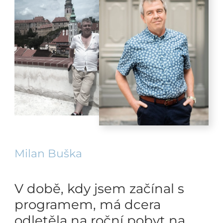
Milan Buška
V době, kdy jsem začínal s
programem, má dcera
odletěla na roční pobyt na