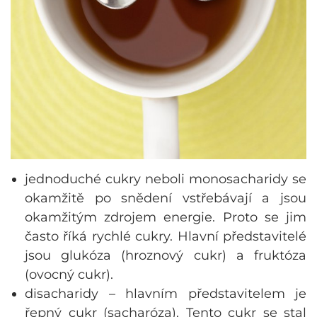
jednoduché cukry neboli monosacharidy se
okamžitě po snědení vstřebávají a jsou
okamžitým zdrojem energie. Proto se jim
často říká rychlé cukry. Hlavní představitelé
jsou glukóza (hroznový cukr) a fruktóza
(ovocný cukr).
disacharidy – hlavním představitelem je
řepný cukr (sacharóza). Tento cukr se stal