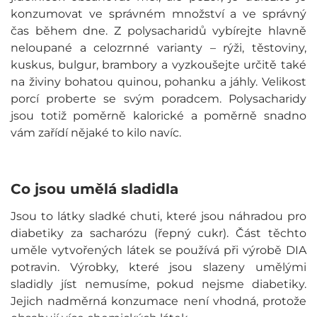
konzumovat ve správném množství a ve správný
čas během dne. Z polysacharidů vybírejte hlavně
neloupané a celozrnné varianty – rýži, těstoviny,
kuskus, bulgur, brambory a vyzkoušejte určitě také
na živiny bohatou quinou, pohanku a jáhly. Velikost
porcí proberte se svým poradcem. Polysacharidy
jsou totiž poměrně kalorické a poměrně snadno
vám zařídí nějaké to kilo navíc.
Co jsou umělá sladidla
Jsou to látky sladké chuti, které jsou náhradou pro
diabetiky za sacharózu (řepný cukr). Část těchto
uměle vytvořených látek se používá při výrobě DIA
potravin. Výrobky, které jsou slazeny umělými
sladidly jíst nemusíme, pokud nejsme diabetiky.
Jejich nadměrná konzumace není vhodná, protože