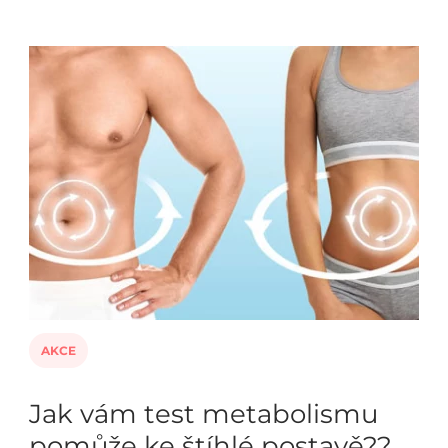
AKCE
Jak vám test metabolismu
pomůže ke štíhlé postavě??