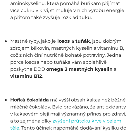
aminokyselinu, která pomáhá buňkám přijímat
více cukru v krvi, stimuluje v nich výrobu energie
a přitom také zvyšuje rozklad tuku.
Mastné ryby, jako je
losos
a
tuňák
, jsou dobrým
zdrojem bílkovin, mastných kyselin a vitaminu B,
což z nich činí nutričně bohaté potraviny. Jedna
porce lososa nebo tuňáka vám spolehlivě
poskytne DDD
omega 3 mastných kyselin
a
vitaminu B12
.
Hořká čokoláda
má vyšší obsah kakaa než běžné
mléčné čokolády. Bylo prokázáno, že antioxidanty
v kakaovém oleji mají významný přínos pro zdraví,
a to zejména díky
zvýšení průtoku krve v celém
těle
. Tento účinek napomáhá dodávání kyslíku do