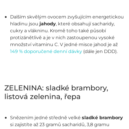
Dalším skvělým ovocem zvyšujícím energetickou
hladinu jsou
jahody
, které obsahují sacharidy,
cukry a vlákninu. Kromě toho také působí
protizánětlivě a je v nich zastoupenou vysoké
množství vitaminu C. V jedné misce jahod je až
149 % doporučené denní dávky
(dále jen DDD).
ZELENINA: sladké brambory,
listová zelenina, řepa
Snězením jedné středně velké
sladké brambory
si zajistíte až 23 gramů sacharidů, 3,8 gramu