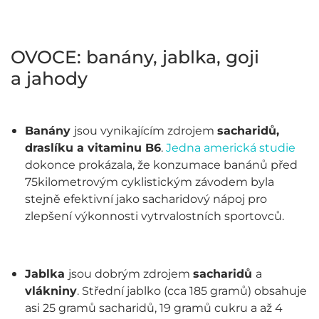
OVOCE: banány, jablka, goji
a jahody
Banány
jsou vynikajícím zdrojem
sacharidů,
draslíku a vitaminu B6
.
Jedna americká studie
dokonce prokázala, že konzumace banánů před
75kilometrovým cyklistickým závodem byla
stejně efektivní jako sacharidový nápoj pro
zlepšení výkonnosti vytrvalostních sportovců.
Jablka
jsou dobrým zdrojem
sacharidů
a
vlákniny
. Střední jablko (cca 185 gramů) obsahuje
asi 25 gramů sacharidů, 19 gramů cukru a až 4