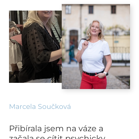
Marcela Součková
Přibírala jsem na váze a
začala se cítit psychicky