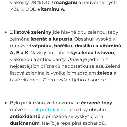
vlákniny, 28 % DDD
manganu
a neuvěřitelných
438 % DDD
vitaminu A
.
Z
listové zeleniny
jde hlavně o tu zelenou, tedy
zejména
špenát a kapusta
. Obsahují vysoké v
množství
vápníku, hořčíku, draslíku a vitaminů
A, E a K
. Navíc jsou nabité
kyselinou listovou
,
vlákninou a antioxidanty. Únava je jedním z
nejčastějších příznaků nedostatku železa. Zelená
listová zelenina je vynikajícím zdrojem
železa
a
také vitaminu C pro zvýšení jeho absorpce.
Bylo prokázáno, že konzumace
červené řepy
může
zlepšit průtok krve
, a to díky obsahu
antioxidantů
a přirozeně se vyskytujícím
dusičnanům
. Navíc je řepa plná sacharidů,