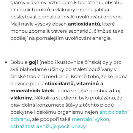
gramy vlákniny. Vzhledem k bohatému obsahu
přírodních cukrů a vlákniny mohou jablka
poskytovat pomalé a trvalé uvolňování energie.
Mají navíc vysoký obsah
antioxidantů
, které
mohou zpomalit trávení sacharidů, čímž se také
podílejí na pomalejším uvolňování energie.
Bobule
goji
(neboli kustovnice čínská) byly pro
své blahodárné účinky po staletí používány v
čínské tradiční medicíně. Kromě toho, že se jedná
o ovoce plné a
ntioxidantů, vitaminů a
minerálních látek
, jedná se také o dobrý zdroj
vlákniny
. Několika studiemi bylo prokázáno, že
pravidelná konzumace šťávy z těchto plodů
poskytne lidskému organismu nejen
antioxidační
ochranu
, ale podpoří také
mentální výkon
,
ostražitost a snižuje pocit únavy
.