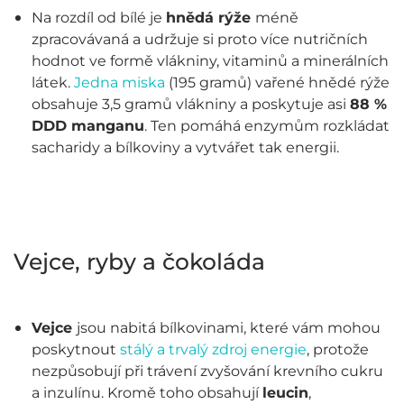
Na rozdíl od bílé je
hnědá rýže
méně
zpracovávaná a udržuje si proto více nutričních
hodnot ve formě vlákniny, vitaminů a minerálních
látek.
Jedna miska
(195 gramů) vařené hnědé rýže
obsahuje 3,5 gramů vlákniny a poskytuje asi
88 %
DDD manganu
. Ten pomáhá enzymům rozkládat
sacharidy a bílkoviny a vytvářet tak energii.
Vejce, ryby a čokoláda
Vejce
jsou nabitá bílkovinami, které vám mohou
poskytnout
stálý a trvalý zdroj energie
, protože
nezpůsobují při trávení zvyšování krevního cukru
a inzulínu. Kromě toho obsahují
leucin
,