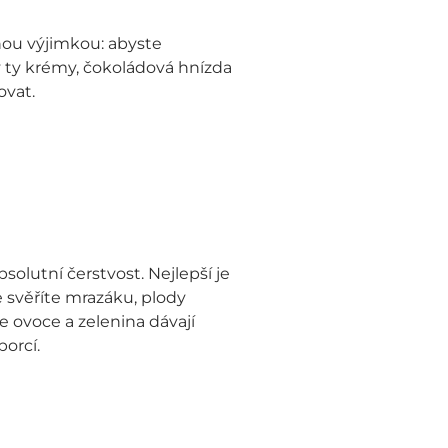
nou výjimkou: abyste
 ty krémy, čokoládová hnízda
ovat.
olutní čerstvost. Nejlepší je
je svěříte mrazáku, plody
e ovoce a zelenina dávají
orcí.