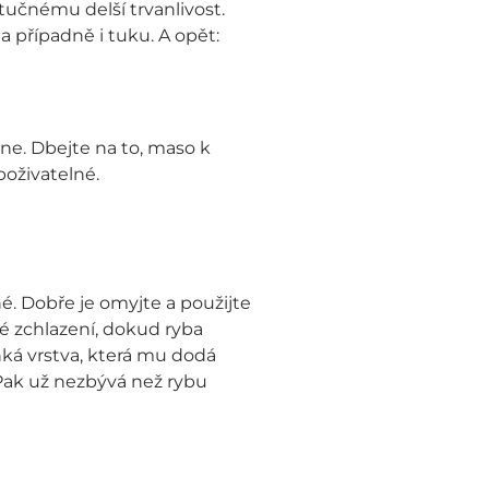
tučnému delší trvanlivost.
 případně i tuku. A opět:
hne. Dbejte na to, maso k
oživatelné.
. Dobře je omyjte a použijte
lé zchlazení, dokud ryba
nká vrstva, která mu dodá
Pak už nezbývá než rybu