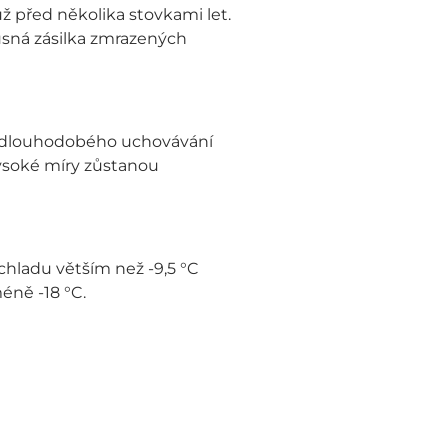
 před několika stovkami let.
kusná zásilka zmrazených
bů dlouhodobého uchovávání
vysoké míry zůstanou
chladu větším než -9,5 °C
éně -18 °C.