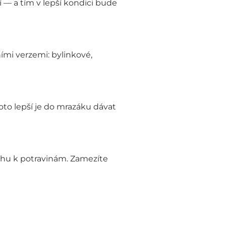
 — a tím v lepší kondici bude
mi verzemi: bylinkové,
oto lepší je do mrazáku dávat
uchu k potravinám. Zamezíte