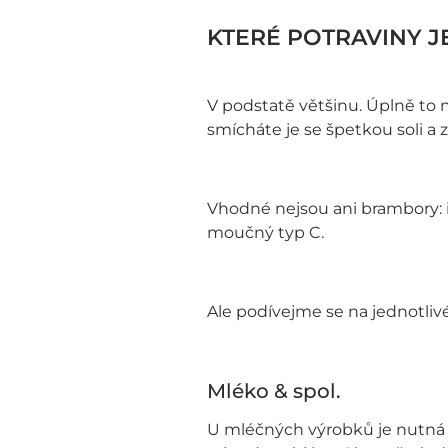
KTERÉ POTRAVINY 
V podstatě většinu. Úplně to 
smícháte je se špetkou soli a 
Vhodné nejsou ani brambory: i
moučný typ C.
Ale podívejme se na jednotli
Mléko & spol.
U mléčných výrobků je nutná ob