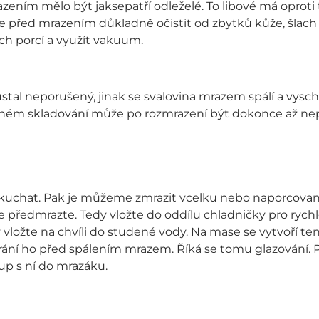
zením mělo být jaksepatří odleželé. To libové má oproti 
 před mrazením důkladně očistit od zbytků kůže, šlach a
ích porcí a využít vakuum.
ůstal neporušený, jinak se svalovina mrazem spálí a vysc
vném skladování může po rozmrazení být dokonce až nep
kuchat. Pak je můžeme zmrazit vcelku nebo naporcované
je předmrazte. Tedy vložte do oddílu chladničky pro rych
 vložte na chvíli do studené vody. Na mase se vytvoří te
rání ho před spálením mrazem. Říká se tomu glazování. 
šup s ní do mrazáku.