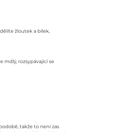
líte žloutek a bílek,
 mdlý, rozsypávající se
 podobě, takže to není zas