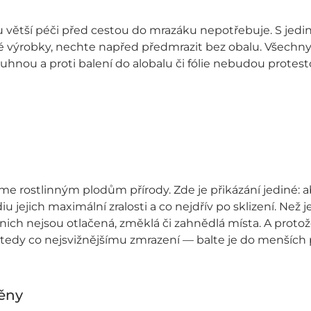
u větší péči před cestou do mrazáku nepotřebuje. S jedi
é výrobky, nechte napřed předmrazit bez obalu. Všechny
uhnou a proti balení do alobalu či fólie nebudou protest
 rostlinným plodům přírody. Zde je přikázání jediné: abs
iu jejich maximální zralosti a co nejdřív po sklizení. Než 
nich nejsou otlačená, změklá či zahnědlá místa. A protož
tedy co nejsvižnějšímu zmrazení — balte je do menších p
ěny