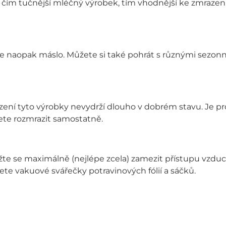
 čím tučnější mléčný výrobek, tím vhodnější ke zmrazení
 naopak máslo. Můžete si také pohrát s různými sezonní
zení tyto výrobky nevydrží dlouho v dobrém stavu. Je pr
ete rozmrazit samostatně.
nažte se maximálně (nejlépe zcela) zamezit přístupu vzd
jete vakuové svářečky potravinových fólií a sáčků.