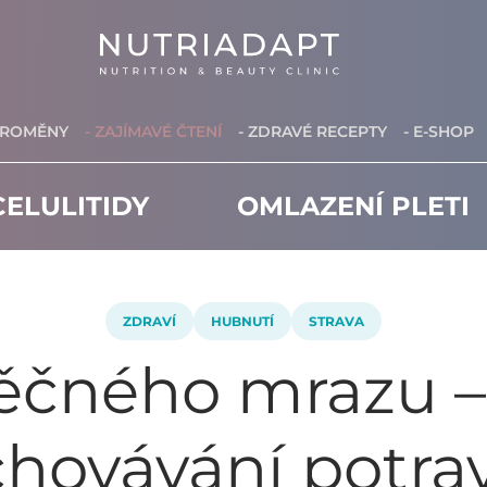
PROMĚNY
- ZAJÍMAVÉ ČTENÍ
- ZDRAVÉ RECEPTY
- E-SHOP
ELULITIDY
OMLAZENÍ PLETI
ZDRAVÍ
HUBNUTÍ
STRAVA
věčného mrazu – 
hovávání potra