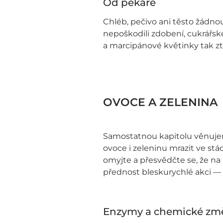
Od pekaře
Chléb, pečivo ani těsto žádno
nepoškodili zdobení, cukrářsk
a marcipánové květinky tak zt
OVOCE A ZELENINA
Samostatnou kapitolu věnujeme
ovoce i zeleninu mrazit ve stád
omyjte a přesvědčte se, že na 
přednost bleskurychlé akci — 
Enzymy a chemické zm