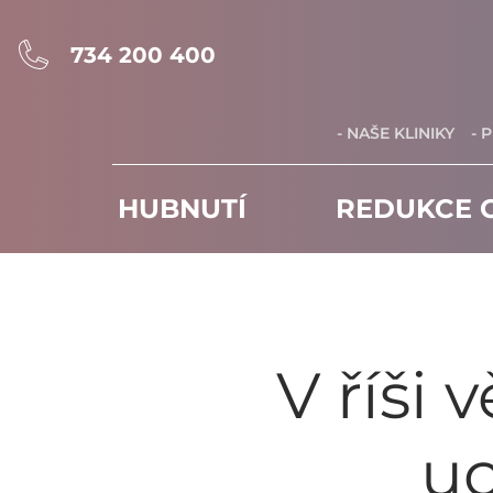
734 200 400
- NAŠE KLINIKY
- 
HUBNUTÍ
REDUKCE C
V říši 
uc