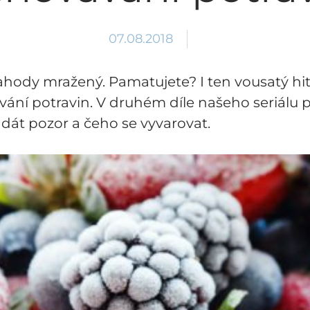
07.08.2018
ahody mražený. Pamatujete? I ten vousatý hi
ání potravin. V druhém díle našeho seriálu
o dát pozor a čeho se vyvarovat.