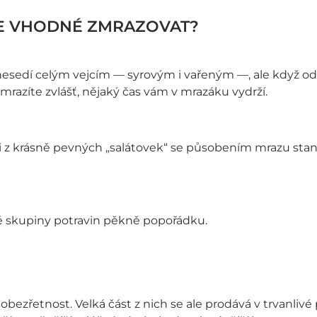
JE VHODNÉ ZMRAZOVAT?
nesedí celým vejcím — syrovým i vařeným —, ale když oddě
zmrazíte zvlášť, nějaký čas vám v mrazáku vydrží.
 z krásně pevných „salátovek“ se působením mrazu stane
vé skupiny potravin pěkně popořádku.
ezřetnost. Velká část z nich se ale prodává v trvanlivé