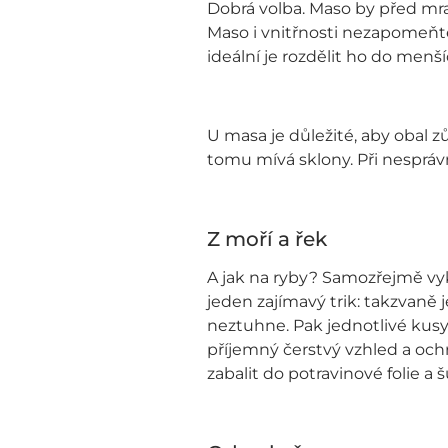
Dobrá volba. Maso by před mra
Maso i vnitřnosti nezapomeňte
ideální je rozdělit ho do menš
U masa je důležité, aby obal z
tomu mívá sklony. Při nesprá
Z moří a řek
A jak na ryby? Samozřejmě vy
jeden zajímavý trik: takzvaně 
neztuhne. Pak jednotlivé kusy
příjemný čerstvý vzhled a och
zabalit do potravinové folie a 