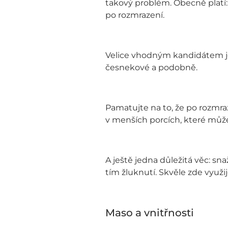
takový problém. Obecně platí:
po rozmrazení.
Velice vhodným kandidátem je
česnekové a podobně.
Pamatujte na to, že po rozmra
v menších porcích, které můž
A ještě jedna důležitá věc: s
tím žluknutí. Skvěle zde využi
Maso a vnitřnosti