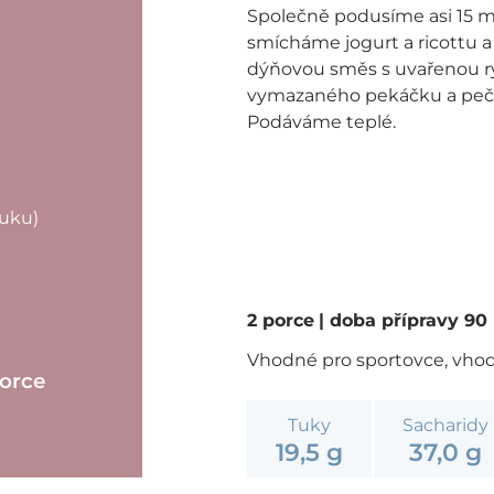
Společně podusíme asi 15 
smícháme jogurt a ricottu 
dýňovou směs s uvařenou rý
vymazaného pekáčku a peče
Podáváme teplé.
tuku)
2 porce
| doba přípravy 9
Vhodné pro sportovce, vhodn
porce
Tuky
Sacharidy
19,5 g
37,0 g