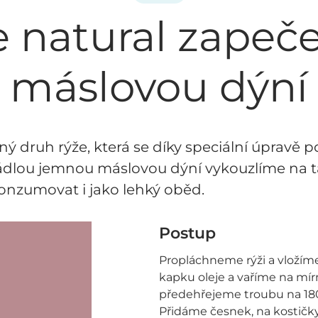
 natural zapeč
máslovou dýní
ný druh rýže, která se díky speciální úpravě p
dlou jemnou máslovou dýní vykouzlíme na ta
zumovat i jako lehký oběd.
Postup
Propláchneme rýži a vložíme
kapku oleje a vaříme na mí
předehřejeme troubu na 180°
Přidáme česnek, na kostičk