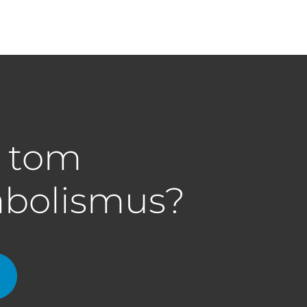
a tom
abolismus?