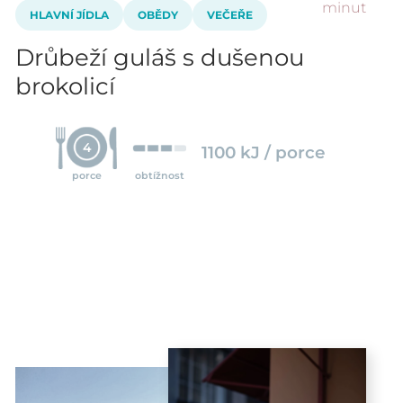
minut
HLAVNÍ JÍDLA
OBĚDY
VEČEŘE
Drůbeží guláš s dušenou
brokolicí
4
1100 kJ / porce
porce
obtížnost