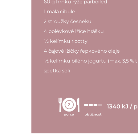
60 g hrnku rýže parboiled
1 malá cibule
2 stroužky česneku
4 polévkové lžíce hrášku
½ kelímku ricotty
4 čajové lžičky řepkového oleje
½ kelímku bílého jogurtu (max. 3,5 % 
špetka soli
2
1340 kJ / 
porce
obtížnost