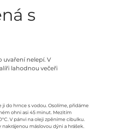
ená s
o uvaření nelepí. V
líři lahodnou večeři
 ji do hrnce s vodou. Osolíme, přidáme
rném ohni asi 45 minut. Mezitím
C. V pánvi na oleji zpěníme cibulku.
y nakrájenou máslovou dýni a hrášek.