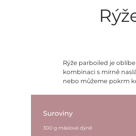
Rýže
Rýže parboiled je oblíbe
kombinaci s mírně naslá
nebo můžeme pokrm kon
Suroviny
300 g máslové dýně