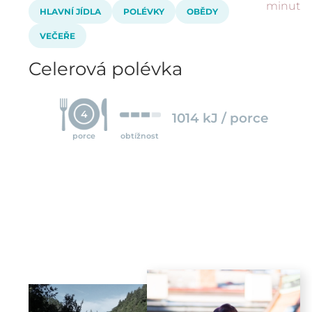
minut
HLAVNÍ JÍDLA
POLÉVKY
OBĚDY
VEČEŘE
Celerová polévka
4
1014 kJ / porce
porce
obtížnost