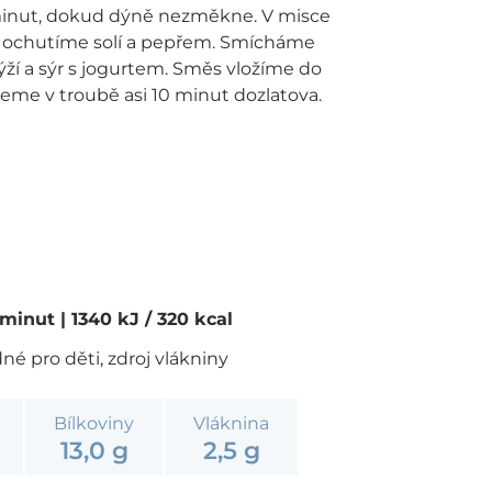
minut, dokud dýně nezměkne. V misce
a ochutíme solí a pepřem. Smícháme
ží a sýr s jogurtem. Směs vložíme do
me v troubě asi 10 minut dozlatova.
0 minut
| 1340 kJ / 320 kcal
é pro děti, zdroj vlákniny
Bílkoviny
Vláknina
13,0 g
2,5 g