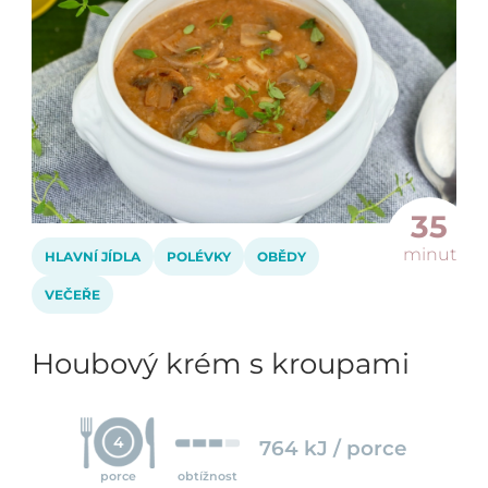
35
minut
HLAVNÍ JÍDLA
POLÉVKY
OBĚDY
VEČEŘE
Houbový krém s kroupami
4
764 kJ / porce
porce
obtížnost