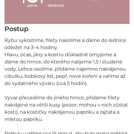
porce
obtížnost
Postup
Rybu vykostíme, filety nasolíme a dáme do lednice
odležet na 3–4 hodiny.
Hlavu, ocas, jikry a kostru důkladně omyjeme a
dáme do hrnce, do kterého nalijeme 1,5 l studené
vody. Lehce osolíme, přidáme najemno nakrájenou
cibulku, bobkový list, pepř, nové koření a vaříme až
do vydatného vývaru (cca 5 hodin).
Vývar přecedíme do jiného hrnce, přidáme filety
nakrájené na větší kusy (pozor, mohou v nich zůstat
kosti), na kostičky nakrájenou papriku a rajčata a
mletou papriku.
Polévku vaříme cca 15 minut, aby bylo maso měkké,