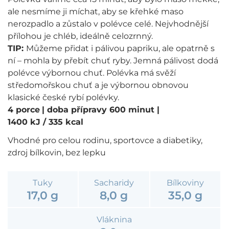
ale nesmíme ji míchat, aby se křehké maso
nerozpadlo a zůstalo v polévce celé. Nejvhodnější
přílohou je chléb, ideálně celozrnný.
TIP:
Můžeme přidat i pálivou papriku, ale opatrně s
ní – mohla by přebít chuť ryby. Jemná pálivost dodá
polévce výbornou chuť. Polévka má svěží
středomořskou chuť a je výbornou obnovou
klasické české rybí polévky.
4 porce
| doba přípravy 600 minut
|
1400 kJ / 335 kcal
Vhodné pro celou rodinu, sportovce a diabetiky,
zdroj bílkovin, bez lepku
Tuky
Sacharidy
Bílkoviny
17,0 g
8,0 g
35,0 g
Vláknina