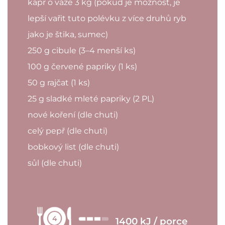
kapr o váze 3 kg (pokud je možnost, je
lepší vařit tuto polévku z více druhů ryb
jako je štika, sumec)
250 g cibule (3–4 menší ks)
100 g červené papriky (1 ks)
50 g rajčat (1 ks)
25 g sladké mleté papriky (2 PL)
nové koření (dle chuti)
celý pepř (dle chuti)
bobkový list (dle chuti)
sůl (dle chuti)
4
1400 kJ / porce