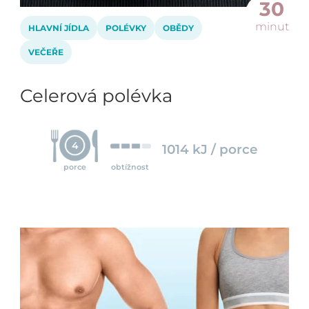
30
minut
HLAVNÍ JÍDLA
POLÉVKY
OBĚDY
VEČEŘE
Celerová polévka
4
1014 kJ / porce
porce
obtížnost