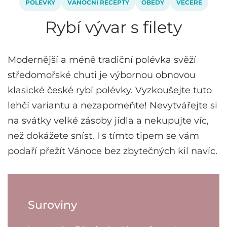
POLÉVKY
VÁNOČNÍ RECEPTY
OBĚDY
VEČEŘE
Rybí vývar s filety
Modernější a méně tradiční polévka svěží
středomořské chuti je výbornou obnovou
klasické české rybí polévky. Vyzkoušejte tuto
lehčí variantu a nezapomeňte! Nevytvářejte si
na svátky velké zásoby jídla a nekupujte víc,
než dokážete sníst. I s tímto tipem se vám
podaří přežít Vánoce bez zbytečných kil navíc.
Suroviny