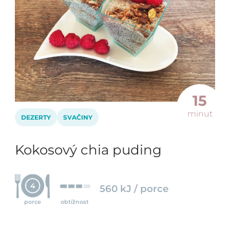
15
minut
DEZERTY
SVAČINY
Kokosový chia puding
4
560 kJ / porce
porce
obtížnost