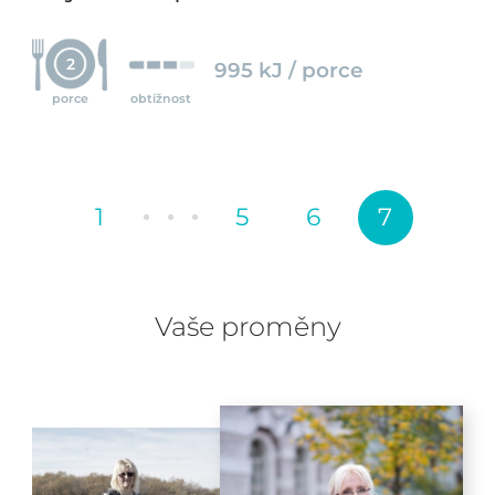
2
995 kJ / porce
porce
obtížnost
1
5
6
7
Vaše proměny