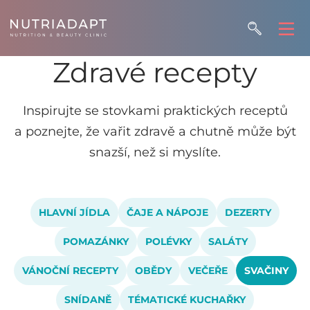
Zdravé recepty
Inspirujte se stovkami praktických receptů
a poznejte, že vařit zdravě a chutně může být
snazší, než si myslíte.
HLAVNÍ JÍDLA
ČAJE A NÁPOJE
DEZERTY
POMAZÁNKY
POLÉVKY
SALÁTY
VÁNOČNÍ RECEPTY
OBĚDY
VEČEŘE
SVAČINY
SNÍDANĚ
TÉMATICKÉ KUCHAŘKY