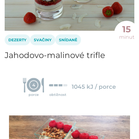
15
minut
DEZERTY
SVAČINY
SNÍDANĚ
Jahodovo-malinové trifle
4
1045 kJ / porce
porce
obtížnost