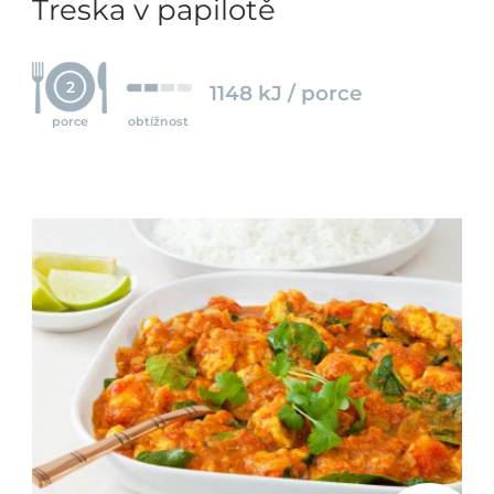
Treska v papilotě
2
1148 kJ / porce
porce
obtížnost