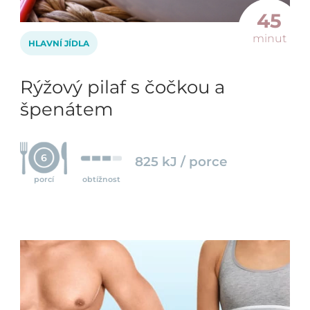
45
minut
HLAVNÍ JÍDLA
Rýžový pilaf s čočkou a
špenátem
6
825 kJ / porce
porcí
obtížnost