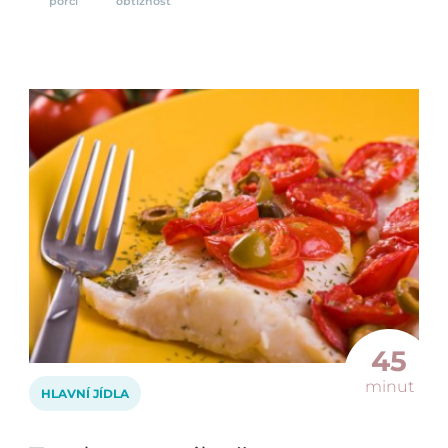
porcí
obtížnost
45
minut
HLAVNÍ JÍDLA