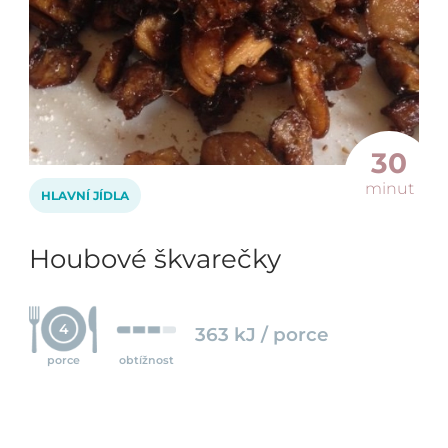
30
minut
HLAVNÍ JÍDLA
Houbové škvarečky
4
363 kJ / porce
porce
obtížnost