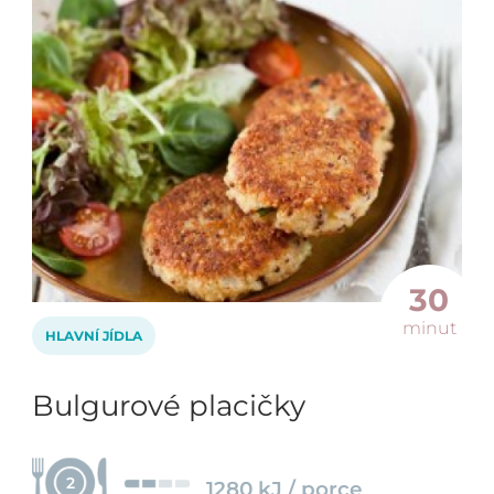
30
minut
HLAVNÍ JÍDLA
Bulgurové placičky
2
1280 kJ / porce