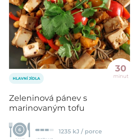
30
minut
HLAVNÍ JÍDLA
Zeleninová pánev s
marinovaným tofu
6
1235 kJ / porce