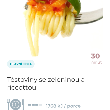
30
minut
HLAVNÍ JÍDLA
Těstoviny se zeleninou a
riccottou
1
1768 kJ / porce