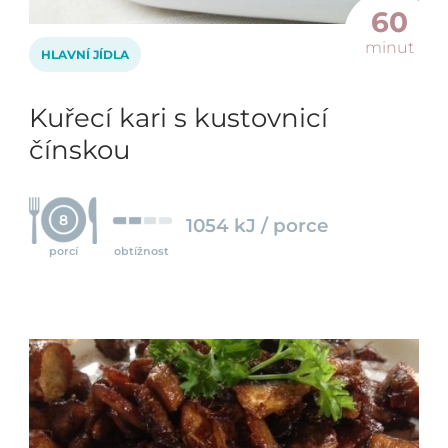
60
minut
HLAVNÍ JÍDLA
Kuřecí kari s kustovnicí
čínskou
8
1054 kJ / porce
porcí
obtížnost