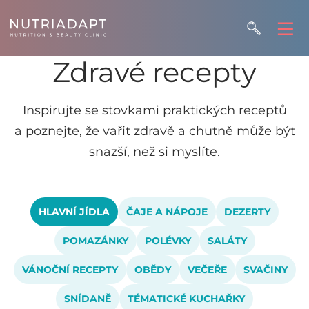
Zdravé recepty
Inspirujte se stovkami praktických receptů
a poznejte, že vařit zdravě a chutně může být
snazší, než si myslíte.
HLAVNÍ JÍDLA
ČAJE A NÁPOJE
DEZERTY
POMAZÁNKY
POLÉVKY
SALÁTY
VÁNOČNÍ RECEPTY
OBĚDY
VEČEŘE
SVAČINY
SNÍDANĚ
TÉMATICKÉ KUCHAŘKY