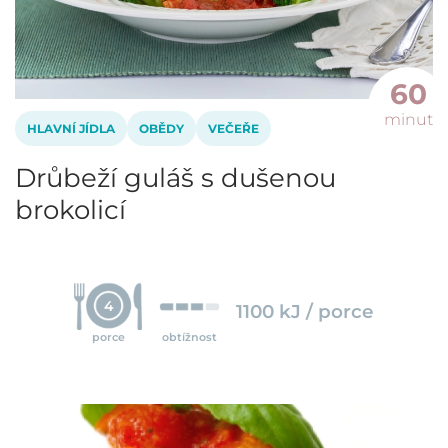
60
minut
HLAVNÍ JÍDLA
OBĚDY
VEČEŘE
Drůbeží guláš s dušenou
brokolicí
4
1100 kJ / porce
porce
obtížnost