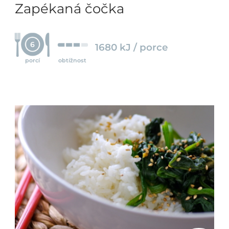
Zapékaná čočka
6
1680 kJ / porce
porcí
obtížnost