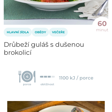
60
minut
HLAVNÍ JÍDLA
OBĚDY
VEČEŘE
Drůbeží guláš s dušenou
brokolicí
4
1100 kJ / porce
porce
obtížnost