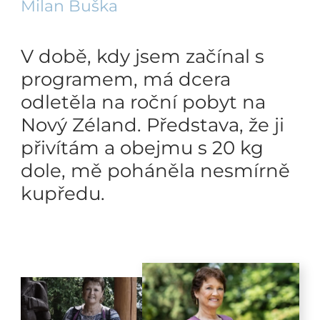
Milan Buška
V době, kdy jsem začínal s
programem, má dcera
odletěla na roční pobyt na
Nový Zéland. Představa, že ji
přivítám a obejmu s 20 kg
dole, mě poháněla nesmírně
kupředu.