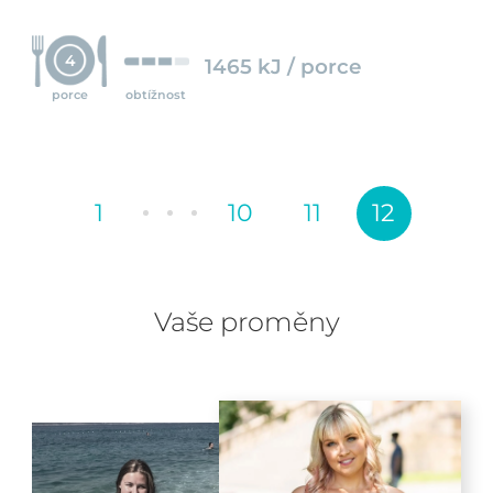
4
1465 kJ / porce
porce
obtížnost
1
10
11
12
Vaše proměny