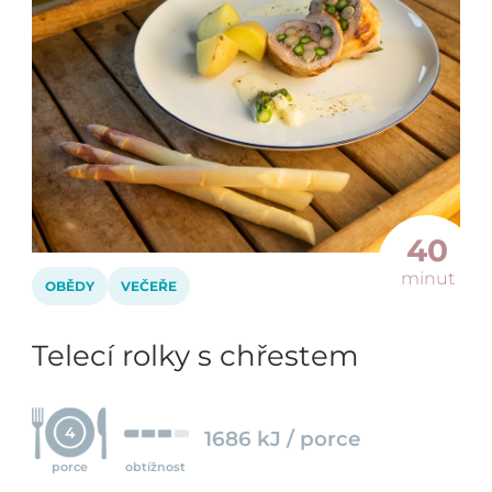
40
minut
OBĚDY
VEČEŘE
Telecí rolky s chřestem
4
1686 kJ / porce
porce
obtížnost