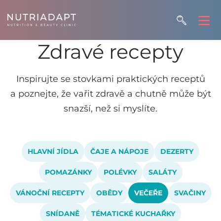
Zdravé recepty
Inspirujte se stovkami praktických receptů
a poznejte, že vařit zdravě a chutně může být
snazší, než si myslíte.
HLAVNÍ JÍDLA
ČAJE A NÁPOJE
DEZERTY
POMAZÁNKY
POLÉVKY
SALÁTY
VÁNOČNÍ RECEPTY
OBĚDY
VEČEŘE
SVAČINY
SNÍDANĚ
TÉMATICKÉ KUCHAŘKY