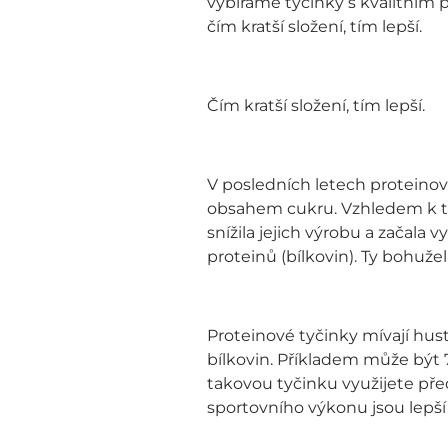
vybíráme tyčinky s kvalitním
čím kratší složení, tím lepší.
Čím kratší složení, tím lepší.
V posledních letech proteinov
obsahem cukru. Vzhledem k to
snížila jejich výrobu a začala 
proteinů (bílkovin). Ty bohuže
Proteinové tyčinky mívají hust
bílkovin. Příkladem může být 
takovou tyčinku využijete pře
sportovního výkonu jsou lepší 