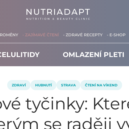
PROMĚNY
- ZAJÍMAVÉ ČTENÍ
- ZDRAVÉ RECEPTY
- E-SHOP
ELULITIDY
OMLAZENÍ PLETI
ZDRAVÍ
HUBNUTÍ
STRAVA
ČTENÍ NA VÍKEND
vé tyčinky: Které
terým se raději 