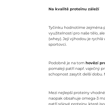
Na kvalitě proteinu záleží
Tyčinku hodnotíme zejména pod
využitelností pro naše tělo, a
(whey). Její výhodou je rychlá
sportovci.
Podobně je na tom
hovězí pr
pomaleji patří např. vaječný p
schopnost zasytit delší dobu. 
Mezi nejlepší proteiny vhodné
naopak obsahuje omega-3 mastn
patří sójové proteiny, které j