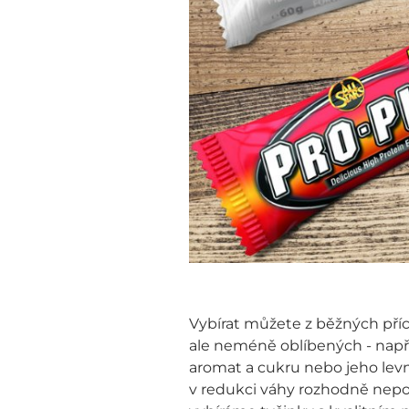
Vybírat můžete z běžných příc
ale neméně oblíbených - např.
aromat a cukru nebo jeho levn
v redukci váhy rozhodně nepom