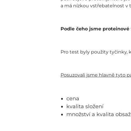
a má nízkou vstřebatelnost v t
Podle čeho jsme proteinové 
Pro test byly použity tyčinky,
Posuzovali jsme hlavně tyto p
cena
kvalita složení
​množství a kvalita obsa