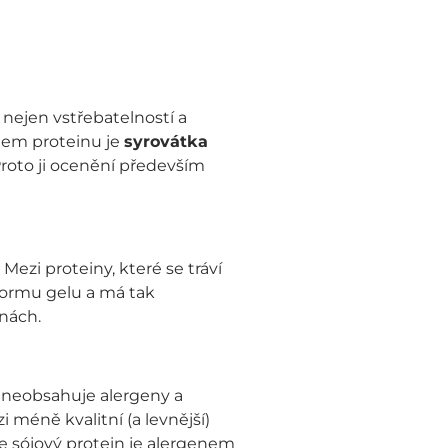
nejen vstřebatelností a
ojem proteinu je
syrovátka
Proto ji ocenění především
Mezi proteiny, které se tráví
 formu gelu a má tak
inách.
ý neobsahuje alergeny a
méně kvalitní (a levnější)
 že sójový protein je alergenem