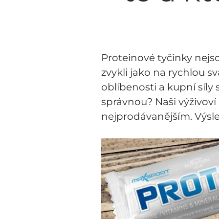
Proteinové tyčinky nejs
zvykli jako na rychlou s
oblíbenosti a kupní síly 
správnou? Naši výživoví 
nejprodávanějším. Výsl