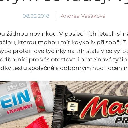
Andrea Vašáková
08.02.2018
ou žádnou novinkou. V posledních letech si n
vačinu, kterou mohou mít kdykoliv při sobě. 
sype proteinové tyčinky na trh stále více výrob
odborníci pro vás otestovali proteinové tyčink
edky testu společně s odborným hodnocením 