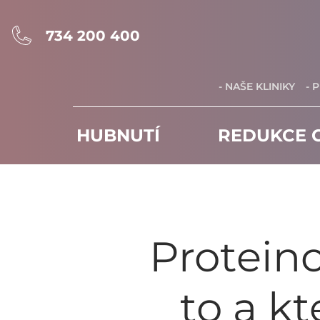
734 200 400
- NAŠE KLINIKY
- 
HUBNUTÍ
REDUKCE C
Proteino
to a k