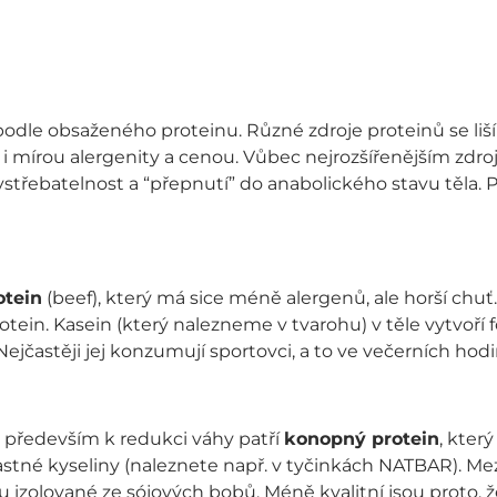
le obsaženého proteinu. Různé zdroje proteinů se liší 
le i mírou alergenity a cenou. Vůbec nejrozšířenějším zdr
 vstřebatelnost a “přepnutí” do anabolického stavu těla. 
otein
(beef), který má sice méně alergenů, ale horší chuť. 
rotein. Kasein (který nalezneme v tvarohu) v těle vytvoří
Nejčastěji jej konzumují sportovci, a to ve večerních hod
 především k redukci váhy patří
konopný protein
, kter
é kyseliny (naleznete např. v tyčinkách NATBAR). Mezi 
sou izolované ze sójových bobů. Méně kvalitní jsou proto,