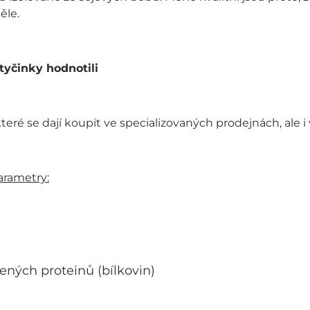
ěle.
tyčinky hodnotili
 které se dají koupit ve specializovaných prodejnách, ale
arametry:
žených proteinů (bílkovin)