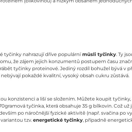
 proteinem (bílkovinou) a nízkým obsahem jednoduchých 
é tyčinky nahrazují dříve populární
müsli tyčinky
. Ty j
mu, že zájem jejich konzumentů postupem času značně 
vyrábět tyčinky proteinové. Jediný rozdíl bohužel bývá v 
l nebývají pokaždé kvalitní, vysoký obsah cukru zůstává.
ou konzistenci a liší se složením. Můžete koupit tyčinky,
70gramová tyčinka, která obsahuje 35 g bílkovin. Což už
devším po náročnější fyzické aktivitě (např. svačina po
variantou tzv.
energetické tyčinky
, případně energetick