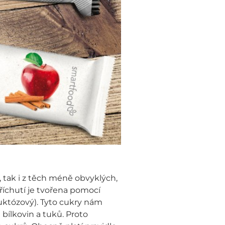
 tak i z těch méně obvyklých,
říchutí je tvořena pomocí
uktózový). Tyto cukry nám
bílkovin a tuků. Proto