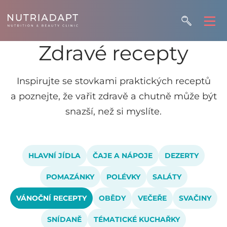
Zdravé recepty
Inspirujte se stovkami praktických receptů
a poznejte, že vařit zdravě a chutně může být
snazší, než si myslíte.
HLAVNÍ JÍDLA
ČAJE A NÁPOJE
DEZERTY
POMAZÁNKY
POLÉVKY
SALÁTY
VÁNOČNÍ RECEPTY
OBĚDY
VEČEŘE
SVAČINY
SNÍDANĚ
TÉMATICKÉ KUCHAŘKY