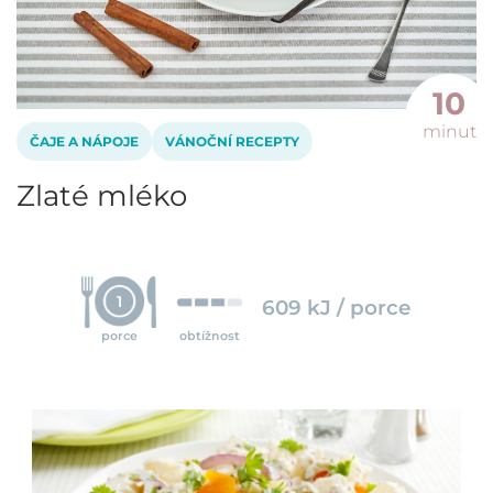
10
minut
ČAJE A NÁPOJE
VÁNOČNÍ RECEPTY
Zlaté mléko
1
609 kJ / porce
porce
obtížnost