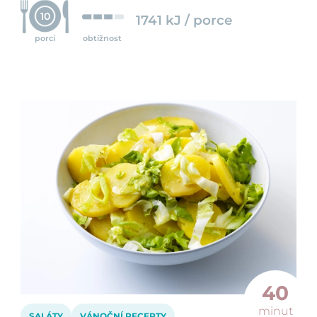
10
1741 kJ / porce
porcí
obtížnost
40
minut
SALÁTY
VÁNOČNÍ RECEPTY