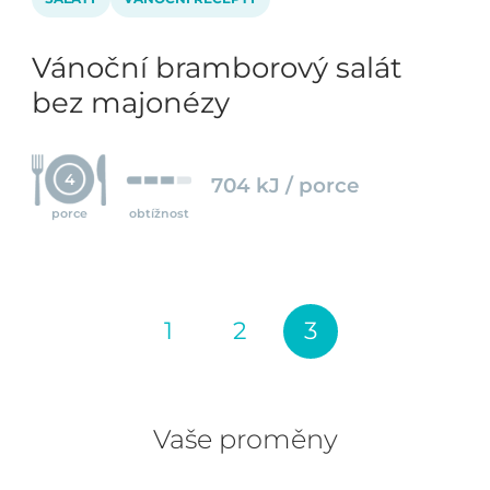
Vánoční bramborový salát
bez majonézy
4
704 kJ / porce
porce
obtížnost
1
2
3
Vaše proměny