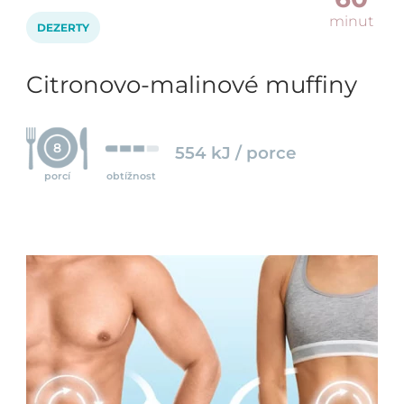
minut
DEZERTY
Citronovo-malinové muffiny
8
554 kJ / porce
porcí
obtížnost