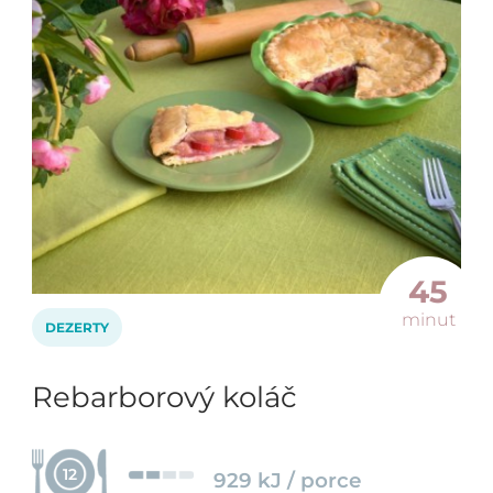
45
minut
DEZERTY
Rebarborový koláč
12
929 kJ / porce