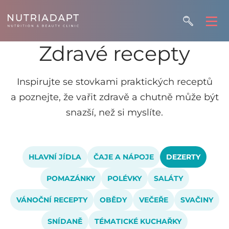
Zdravé recepty
Inspirujte se stovkami praktických receptů
a poznejte, že vařit zdravě a chutně může být
snazší, než si myslíte.
HLAVNÍ JÍDLA
ČAJE A NÁPOJE
DEZERTY
POMAZÁNKY
POLÉVKY
SALÁTY
VÁNOČNÍ RECEPTY
OBĚDY
VEČEŘE
SVAČINY
SNÍDANĚ
TÉMATICKÉ KUCHAŘKY