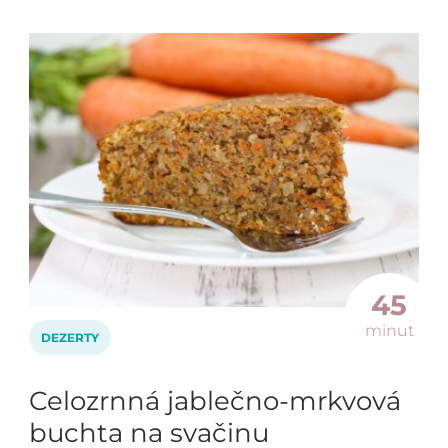
45
minut
DEZERTY
Celozrnná jablečno-mrkvová
buchta na svačinu