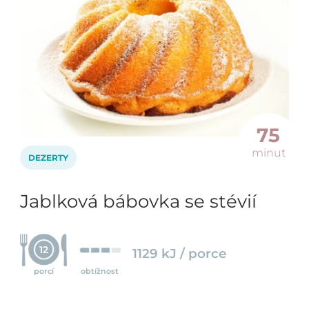
75
minut
DEZERTY
Jablková bábovka se stévií
12
1129 kJ / porce
porcí
obtížnost