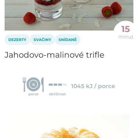
15
minut
DEZERTY
SVAČINY
SNÍDANĚ
Jahodovo-malinové trifle
4
1045 kJ / porce
porce
obtížnost