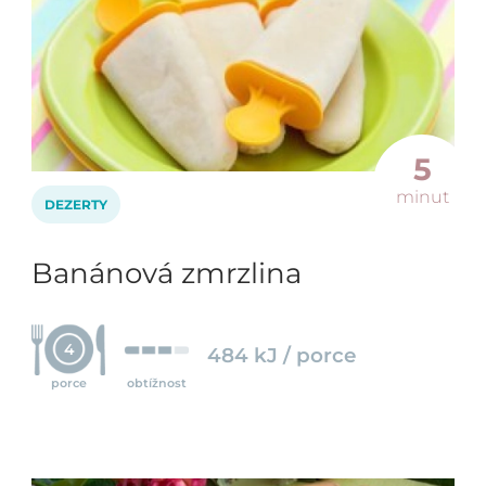
5
minut
DEZERTY
Banánová zmrzlina
4
484 kJ / porce
porce
obtížnost