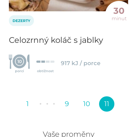
30
minut
DEZERTY
Celozrnný koláč s jablky
10
917 kJ / porce
porcí
obtížnost
1
9
10
11
Vaše proměny