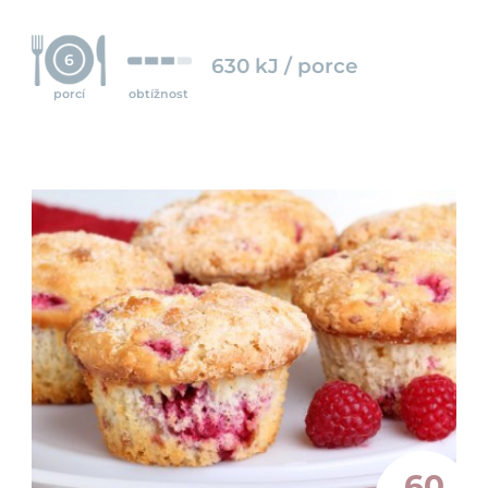
6
630 kJ / porce
porcí
obtížnost
60