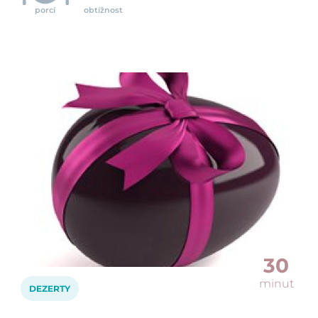
porcí
obtížnost
30
minut
DEZERTY