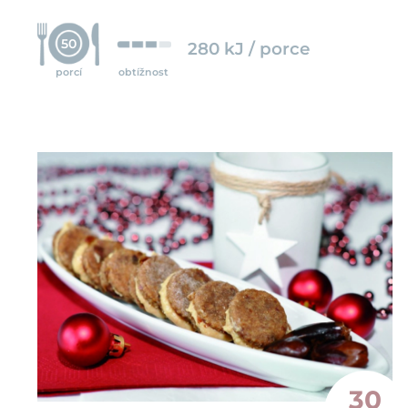
50
280 kJ / porce
porcí
obtížnost
30