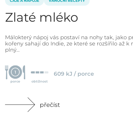
ČAJE A NÁPOJE
VÁNOČNÍ RECEPTY
Zlaté mléko
Málokterý nápoj vás postaví na nohy tak, jako p
kořeny sahají do Indie, ze které se rozšířilo až 
plný…
1
609 kJ / porce
porce
obtížnost
přečíst