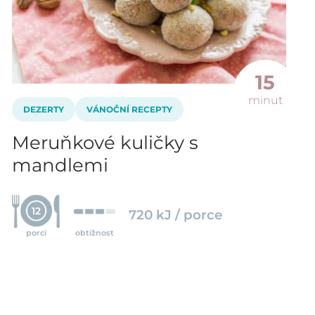
15
minut
DEZERTY
VÁNOČNÍ RECEPTY
Meruňkové kuličky s
mandlemi
12
720 kJ / porce
porcí
obtížnost