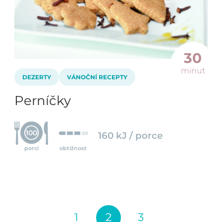
30
minut
DEZERTY
VÁNOČNÍ RECEPTY
Perníčky
100
160 kJ / porce
porcí
obtížnost
1
2
3