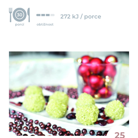
30
272 kJ / porce
porcí
obtížnost
25