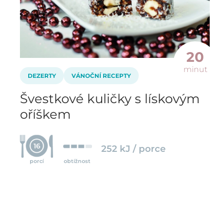
20
minut
DEZERTY
VÁNOČNÍ RECEPTY
Švestkové kuličky s lískovým
oříškem
16
252 kJ / porce
porcí
obtížnost