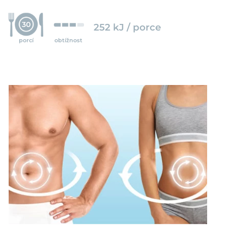
30
252 kJ / porce
porcí
obtížnost