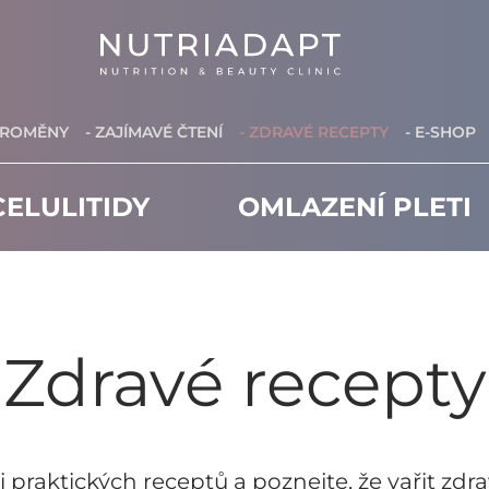
PROMĚNY
- ZAJÍMAVÉ ČTENÍ
- ZDRAVÉ RECEPTY
- E-SHOP
ELULITIDY
OMLAZENÍ PLETI
Zdravé recepty
i praktických receptů a poznejte, že vařit zd