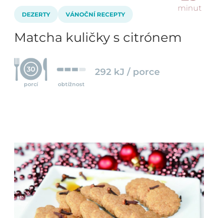
minut
DEZERTY
VÁNOČNÍ RECEPTY
Matcha kuličky s citrónem
30
292 kJ / porce
porcí
obtížnost