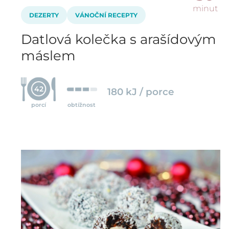
minut
DEZERTY
VÁNOČNÍ RECEPTY
Datlová kolečka s arašídovým
máslem
42
180 kJ / porce
porcí
obtížnost