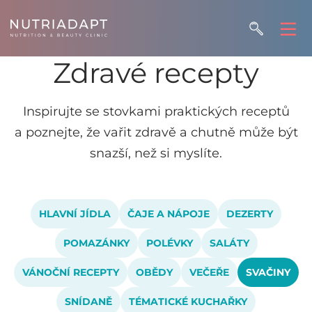
Zdravé recepty
Inspirujte se stovkami praktických receptů
a poznejte, že vařit zdravě a chutně může být
snazší, než si myslíte.
HLAVNÍ JÍDLA
ČAJE A NÁPOJE
DEZERTY
POMAZÁNKY
POLÉVKY
SALÁTY
VÁNOČNÍ RECEPTY
OBĚDY
VEČEŘE
SVAČINY
SNÍDANĚ
TÉMATICKÉ KUCHAŘKY