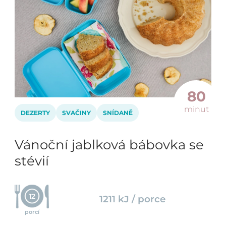
80
minut
DEZERTY
SVAČINY
SNÍDANĚ
Vánoční jablková bábovka se
stévií
12
1211 kJ / porce
porcí