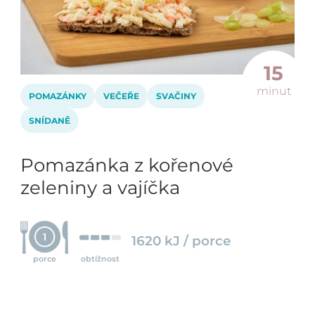
15
minut
POMAZÁNKY
VEČEŘE
SVAČINY
SNÍDANĚ
Pomazánka z kořenové
zeleniny a vajíčka
1
1620 kJ / porce
porce
obtížnost