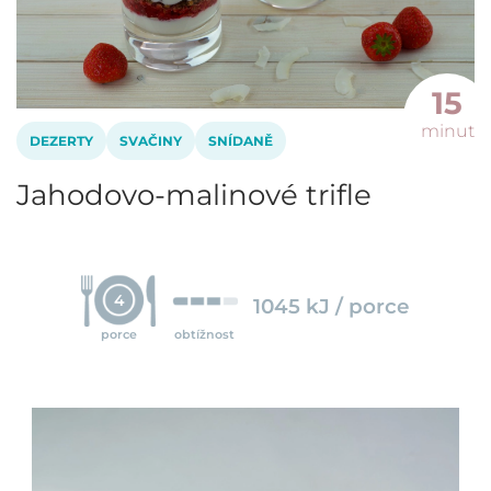
15
minut
DEZERTY
SVAČINY
SNÍDANĚ
Jahodovo-malinové trifle
4
1045 kJ / porce
porce
obtížnost