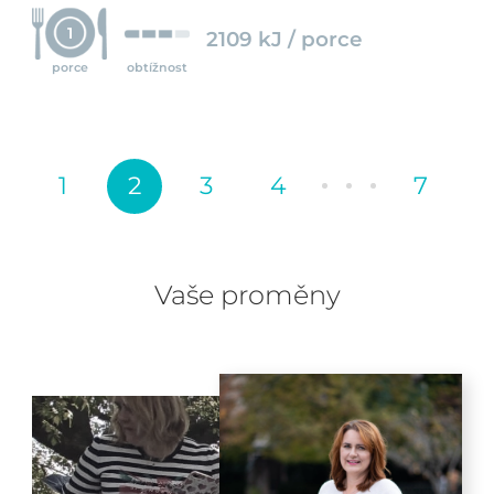
1
2109 kJ / porce
porce
obtížnost
1
2
3
4
7
Vaše proměny