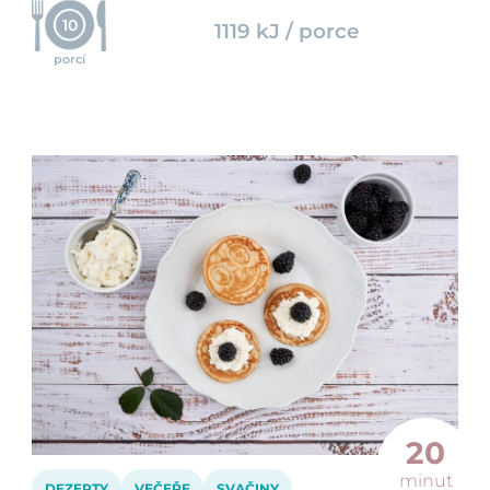
10
1119 kJ / porce
porcí
20
minut
DEZERTY
VEČEŘE
SVAČINY