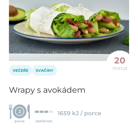
20
minut
VEČEŘE
SVAČINY
Wrapy s avokádem
2
1659 kJ / porce
porce
obtížnost