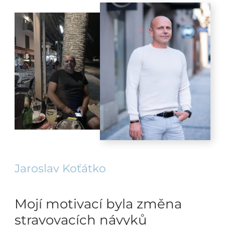
Jaroslav Koťátko
Mojí motivací byla změna
stravovacích návyků