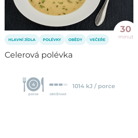
30
minut
HLAVNÍ JÍDLA
POLÉVKY
OBĚDY
VEČEŘE
Celerová polévka
4
1014 kJ / porce
porce
obtížnost