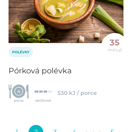
35
minut
POLÉVKY
Pórková polévka
4
530 kJ / porce
porce
obtížnost