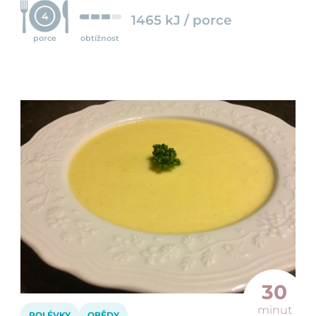
4
1465 kJ / porce
porce
obtížnost
30
minut
POLÉVKY
OBĚDY