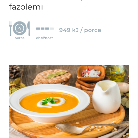
fazolemi
4
949 kJ / porce
porce
obtížnost