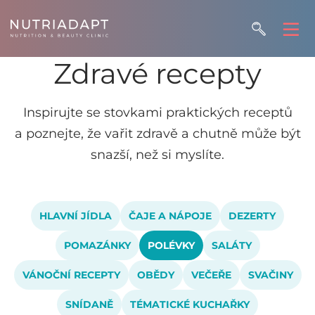
Zdravé recepty
Inspirujte se stovkami praktických receptů
a poznejte, že vařit zdravě a chutně může být
snazší, než si myslíte.
HLAVNÍ JÍDLA
ČAJE A NÁPOJE
DEZERTY
POMAZÁNKY
POLÉVKY
SALÁTY
VÁNOČNÍ RECEPTY
OBĚDY
VEČEŘE
SVAČINY
SNÍDANĚ
TÉMATICKÉ KUCHAŘKY