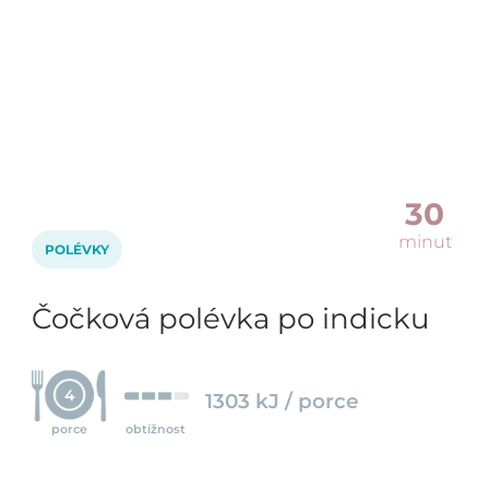
30
minut
POLÉVKY
Čočková polévka po indicku
4
1303 kJ / porce
porce
obtížnost