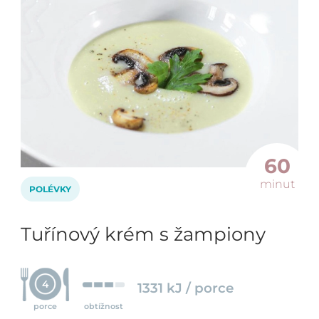
60
minut
POLÉVKY
Tuřínový krém s žampiony
4
1331 kJ / porce
porce
obtížnost