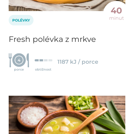
40
minut
POLÉVKY
Fresh polévka z mrkve
4
1187 kJ / porce
porce
obtížnost