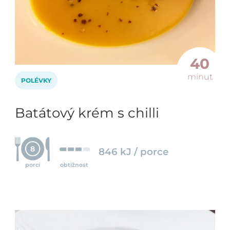
40
minut
POLÉVKY
Batátový krém s chilli
8
846 kJ / porce
porcí
obtížnost